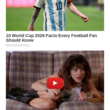
WAHANA
UMKM
WAHANA
SELEB
WAHANA
PERSONA
WAHANA
OTOMOTIF
WAHANA
HEALTH
WAHANA
DESA
WISATA