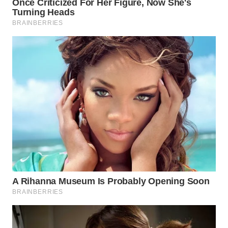
WAHANA
NEWS
WAHANA
TANI
WAHANA
ADVOKAT
WAHANA
INFRASTRUKTUR
WAHANA
KONSUMEN
WAHANA
LISTRIK