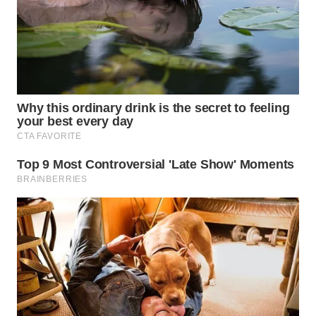
WN
KUNINGAN
WN
MAJALENGKA
WN
SUBANG
WN
SUKABUMI
WN
PURWAKARTA
WN
PRIANGAN
TIMUR