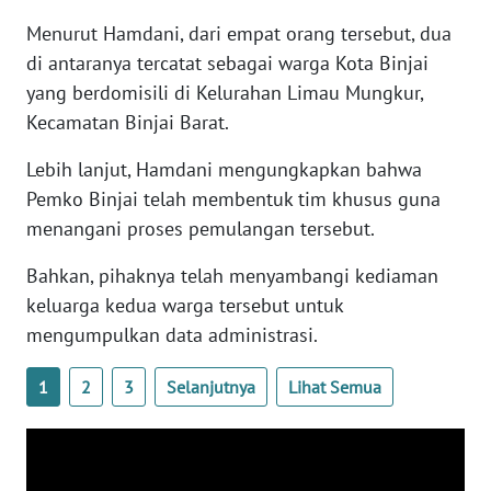
Menurut Hamdani, dari empat orang tersebut, dua
WN
SUMBAR
di antaranya tercatat sebagai warga Kota Binjai
yang berdomisili di Kelurahan Limau Mungkur,
WN
Kecamatan Binjai Barat.
SUMSEL
Lebih lanjut, Hamdani mengungkapkan bahwa
WN
Pemko Binjai telah membentuk tim khusus guna
BENGKULU
menangani proses pemulangan tersebut.
Bahkan, pihaknya telah menyambangi kediaman
WN
LAMPUNG
keluarga kedua warga tersebut untuk
mengumpulkan data administrasi.
WN
JATENG
1
2
3
Selanjutnya
Lihat Semua
WN
NUSANTARA