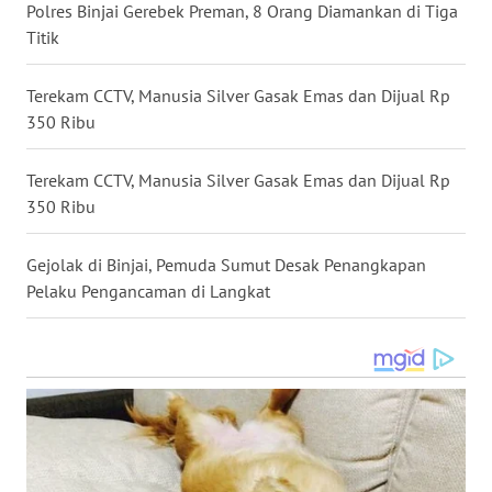
Polres Binjai Gerebek Preman, 8 Orang Diamankan di Tiga
WN
Titik
MALUT
Terekam CCTV, Manusia Silver Gasak Emas dan Dijual Rp
WN
350 Ribu
DAIRI
Terekam CCTV, Manusia Silver Gasak Emas dan Dijual Rp
WN
DANAU
350 Ribu
TOBA
Gejolak di Binjai, Pemuda Sumut Desak Penangkapan
WN
Pelaku Pengancaman di Langkat
NIAS
WN
LANGKAT
WN
TAPANULI