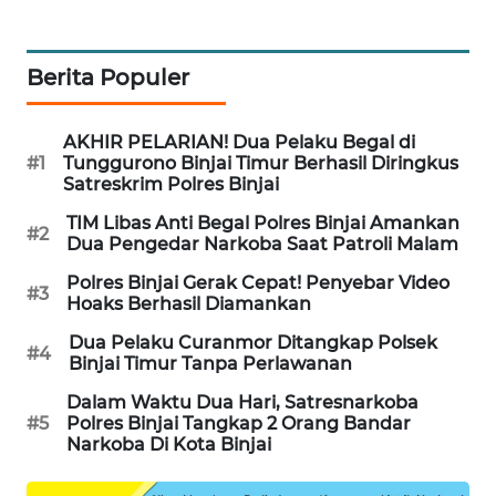
METRO
SIANTAR
Berita Populer
NEWS
METRO
AKHIR PELARIAN! Dua Pelaku Begal di
MEDAN
#1
Tunggurono Binjai Timur Berhasil Diringkus
NEWS
Satreskrim Polres Binjai
TIM Libas Anti Begal Polres Binjai Amankan
#2
METRO
Dua Pengedar Narkoba Saat Patroli Malam
JAKARTA
Polres Binjai Gerak Cepat! Penyebar Video
NEWS
#3
Hoaks Berhasil Diamankan
Dua Pelaku Curanmor Ditangkap Polsek
KRT
#4
Binjai Timur Tanpa Perlawanan
NEWS
Dalam Waktu Dua Hari, Satresnarkoba
#5
Polres Binjai Tangkap 2 Orang Bandar
KARING
Narkoba Di Kota Binjai
NEWS