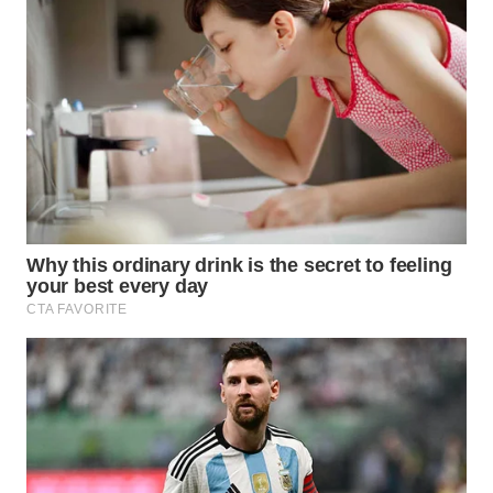
WAHANA
TRAVEL
WAHANA
TV
WAHANANEWS
ID
WAHANANEWS
CO ID
WAHANANEWS
NET
WAHANA
SPORT