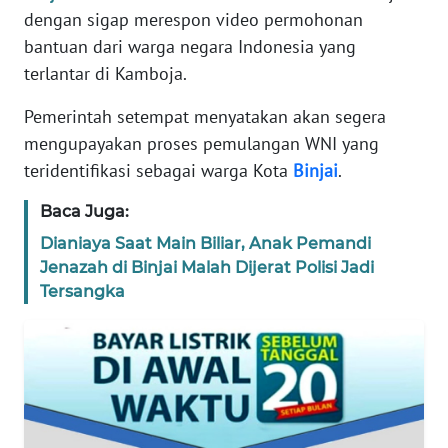
dengan sigap merespon video permohonan
DISCLAIMER
bantuan dari warga negara Indonesia yang
terlantar di Kamboja.
Wahana
News
Pemerintah setempat menyatakan akan segera
Regional
mengupayakan proses pemulangan WNI yang
teridentifikasi sebagai warga Kota
Binjai
.
WN
SUMUT
Baca Juga:
WN
Dianiaya Saat Main Biliar, Anak Pemandi
JAKARTA
Jenazah di Binjai Malah Dijerat Polisi Jadi
Tersangka
WN
JABAR
WN
BANTEN