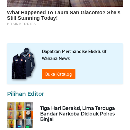
LAPAK
WAHANA
Wahana
Network
Dapatkan Merchandise Eksklusif
KONSUMEN
Wahana News
LISTRIK
Buka Katalog
MASYARAKAT
KELISTRIKAN
Pilihan Editor
WALINKI
ID
Tiga Hari Beraksi, Lima Terduga
Bandar Narkoba Diciduk Polres
MAWAKA
Binjai
ID