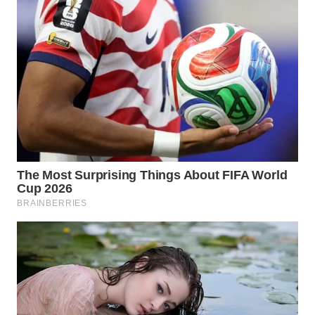
WN
CIANJUR
WN
KEPULAUAN
SERIBU
WN
TANGERANG
WN
BINJAI
WN
CIREBON
WN
INDRAMAYU