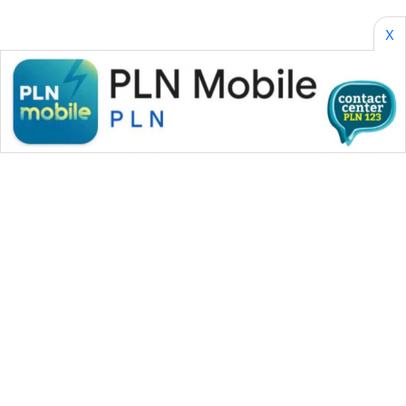
X
WAHANA MEDIA GROUP
|
|
|
WAHANA NEWS co
WAHANA TANI
WAHANA ADVOKAT