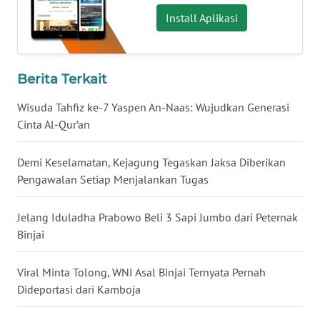
WN
Install Aplikasi
KALSEL
WN
Berita Terkait
KALTIM
Wisuda Tahfiz ke-7 Yaspen An-Naas: Wujudkan Generasi
WN
Cinta Al-Qur’an
SULSEL
Demi Keselamatan, Kejagung Tegaskan Jaksa Diberikan
WN
Pengawalan Setiap Menjalankan Tugas
GORONTALO
Jelang Iduladha Prabowo Beli 3 Sapi Jumbo dari Peternak
WN
Binjai
SULUT
Viral Minta Tolong, WNI Asal Binjai Ternyata Pernah
WN
Dideportasi dari Kamboja
MALUKU