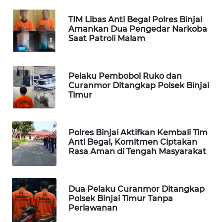
MARTABAT
TIM Libas Anti Begal Polres Binjai
NET
Amankan Dua Pengedar Narkoba
Saat Patroli Malam
PLN
WATCH
Pelaku Pembobol Ruko dan
Curanmor Ditangkap Polsek Binjai
MKLI
Timur
LPKKI
Polres Binjai Aktifkan Kembali Tim
Anti Begal, Komitmen Ciptakan
LKKI
Rasa Aman di Tengah Masyarakat
KOPEKLIN
Dua Pelaku Curanmor Ditangkap
PORTAL
Polsek Binjai Timur Tanpa
KONSUMEN
Perlawanan