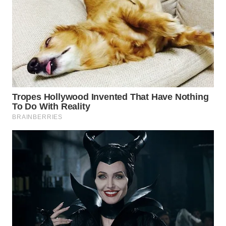
SELATAN
WN
TANJUNG
LESUNG
WN
KARO
WN
SIMALUNGUN
WN
LABUHANBATU
WN
TAPANULI
TENGAH