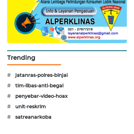
JURNAL
MARITIM
HUMBANG
NEWS
GARONGGANG
NEWS
Trending
FISUELRI
#
jatanras-polres-binjai
ID
#
tim-libas-anti-begal
ENERGI
#
penyebar-video-hoax
NEWS
#
unit-reskrim
CILEUNGSI
#
satreanarkoba
NEWS