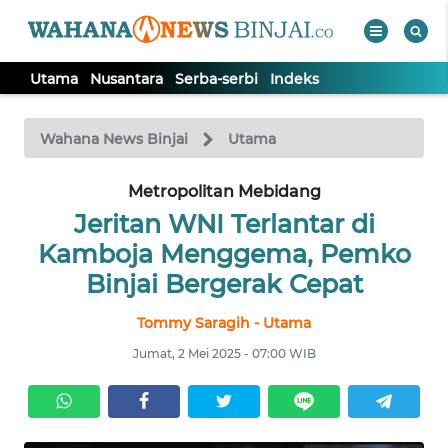
Utama
Nusantara
Serba-serbi
Indeks
WAHANA
Tutup
TV
Wahana News Binjai
Utama
Metropolitan Mebidang
UTAMA
Jeritan WNI Terlantar di
NUSANTARA
Kamboja Menggema, Pemko
Binjai Bergerak Cepat
SERBA-
Tommy Saragih - Utama
SERBI
Jumat, 2 Mei 2025 - 07:00 WIB
Informasi
INDEKS
BERITA