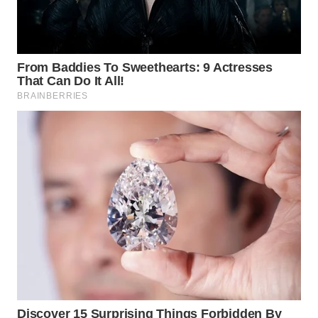
WN DELI
SERDANG
WN
TEBING
TINGGI
WN
PAKPAK
WN
KARAWANG
WN
BEKASI
WN
BOGOR