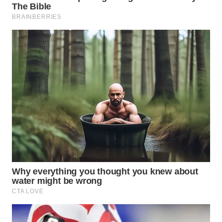
WN
DEPOK
WN
TAPANULI
UTARA
WN
SAMOSIR
WN
PADANG
LAWAS
WN
SUMEDANG