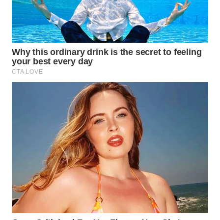
WN
BINTAN
WN
MANDALIKA
WN
LIKUPANG
WN
LABUANBAJO
WN
BORNEO
Wahana
Media
Group