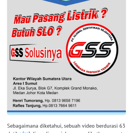
WN
NTT
WN
KEPRI
WN
PAPUA
WN
PAPUA
BARAT
WN
RIAU
WN
Sebagaimana diketahui, sebuah video berdurasi 63
SERAMBI