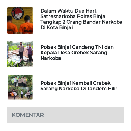
FORWAMKI
Dalam Waktu Dua Hari,
Satresnarkoba Polres Binjai
ALPERKLINAS
Tangkap 2 Orang Bandar Narkoba
Di Kota Binjai
FORJASIDA
Polsek Binjai Gandeng TNI dan
TAMBANG
Kepala Desa Grebek Sarang
Narkoba
NEWS
SITUNGIR
NEWS
Polsek Binjai Kembali Grebek
Sarang Narkoba Di Tandem Hilir
SIDIKALANG
NEWS
KOMENTAR
SIBARAGAS
NEWS