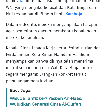
detik
viral
di media sosial, memperlihatkan empat
WNI yang mengaku berasal dari Kota Binjai dan
WN
kini terdampar di Phnom Penh,
Kamboja
.
JAMBI
Dalam video itu, mereka menyampaikan harapan
WN
agar pemerintah daerah membantu kepulangan
SULTRA
mereka ke tanah air.
WN
Kepala Dinas Tenaga Kerja serta Perindustrian dan
NTB
Perdagangan Kota Binjai, Hamdani Hasibuan,
menyampaikan bahwa dirinya telah menerima
WN
instruksi langsung dari Wali Kota Binjai untuk
SULTENG
segera mengambil langkah konkret terkait
pemulangan para korban.
WN
SULBAR
Baca Juga:
WN
Wisuda Tahfiz ke-7 Yaspen An-Naas:
BABEL
Wujudkan Generasi Cinta Al-Qur’an