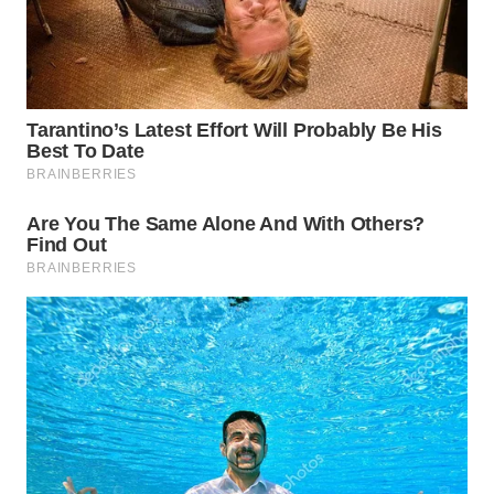
WN
SEMARANG
WN
SOLO
WN
BOROBUDUR
WN
MADURA
WN
SURABAYA
WN
NATUNA