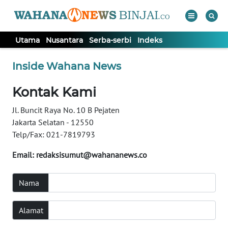
Utama
Nusantara
Serba-serbi
Indeks
WAHANA
Tutup
Inside Wahana News
TV
Kontak Kami
UTAMA
Jl. Buncit Raya No. 10 B Pejaten
Jakarta Selatan - 12550
NUSANTARA
Telp/Fax: 021-7819793
Email:
redaksisumut@wahananews.co
SERBA-
SERBI
Nama
Informasi
Alamat
INDEKS
BERITA