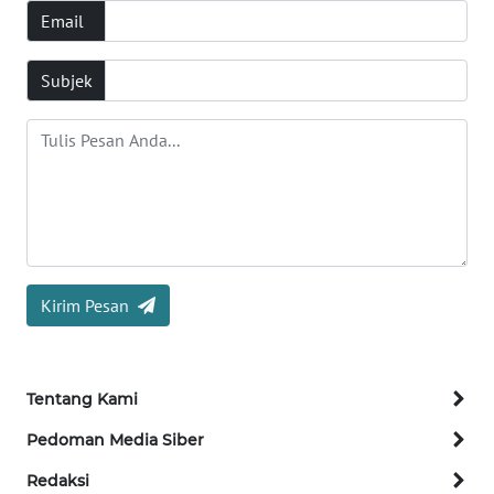
Email
KONTAK
Subjek
KAMI
INFO
IKLAN
TENTANG
KAMI
PEDOMAN
Kirim Pesan
MEDIA
SIBER
Tentang Kami
REDAKSI
Pedoman Media Siber
KARIR
Redaksi