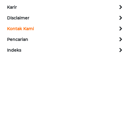
Karir
DISCLAIMER
Disclaimer
Wahana
News
Kontak Kami
Regional
Pencarian
WN
Indeks
SUMUT
WN
JAKARTA
WN
JABAR
WN
BANTEN