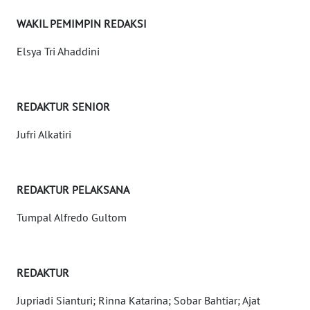
WN
WAKIL PEMIMPIN REDAKSI
NTT
Elsya Tri Ahaddini
WN
KEPRI
REDAKTUR SENIOR
WN
PAPUA
Jufri Alkatiri
WN
PAPUA
REDAKTUR PELAKSANA
BARAT
Tumpal Alfredo Gultom
WN
RIAU
REDAKTUR
WN
SERAMBI
Jupriadi Sianturi; Rinna Katarina; Sobar Bahtiar; Ajat