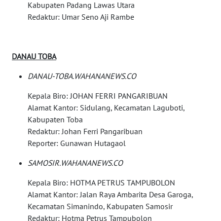
Kabupaten Padang Lawas Utara
WAHANA
Redaktur: Umar Seno Aji Rambe
UMKM
WAHANA
DANAU TOBA
SELEB
DANAU-TOBA.WAHANANEWS.CO
WAHANA
Kepala Biro: JOHAN FERRI PANGARIBUAN
PERSONA
Alamat Kantor: Sidulang, Kecamatan Laguboti,
Kabupaten Toba
WAHANA
Redaktur: Johan Ferri Pangaribuan
OTOMOTIF
Reporter: Gunawan Hutagaol
WAHANA
SAMOSIR.WAHANANEWS.CO
HEALTH
Kepala Biro: HOTMA PETRUS TAMPUBOLON
Alamat Kantor: Jalan Raya Ambarita Desa Garoga,
WAHANA
DESA
Kecamatan Simanindo, Kabupaten Samosir
WISATA
Redaktur: Hotma Petrus Tampubolon