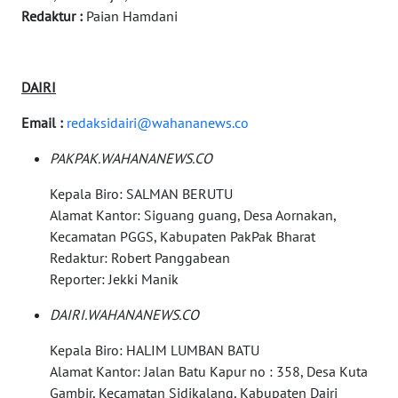
WN
Redaktur :
Paian Hamdani
CIANJUR
WN
KEPULAUAN
DAIRI
SERIBU
Email :
redaksidairi@wahananews.co
WN
PAKPAK.WAHANANEWS.CO
TANGERANG
Kepala Biro: SALMAN BERUTU
Alamat Kantor: Siguang guang, Desa Aornakan,
WN
BINJAI
Kecamatan PGGS, Kabupaten PakPak Bharat
Redaktur: Robert Panggabean
Reporter: Jekki Manik
WN
CIREBON
DAIRI.WAHANANEWS.CO
WN
Kepala Biro: HALIM LUMBAN BATU
INDRAMAYU
Alamat Kantor: Jalan Batu Kapur no : 358, Desa Kuta
Gambir, Kecamatan Sidikalang, Kabupaten Dairi