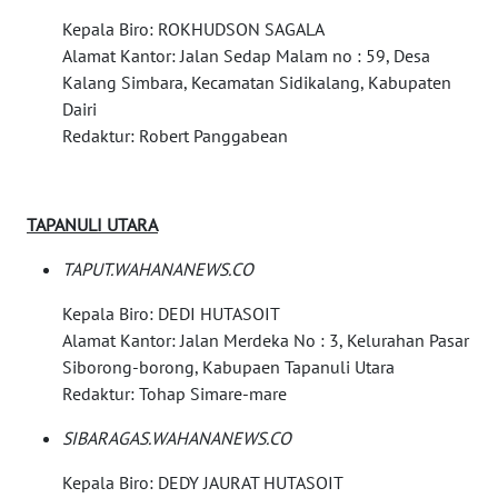
Kepala Biro: ROKHUDSON SAGALA
WN
Alamat Kantor: Jalan Sedap Malam no : 59, Desa
SEMARANG
Kalang Simbara, Kecamatan Sidikalang, Kabupaten
Dairi
WN
Redaktur: Robert Panggabean
SOLO
WN
TAPANULI UTARA
BOROBUDUR
TAPUT.WAHANANEWS.CO
WN
MADURA
Kepala Biro: DEDI HUTASOIT
Alamat Kantor: Jalan Merdeka No : 3, Kelurahan Pasar
Siborong-borong, Kabupaen Tapanuli Utara
WN
SURABAYA
Redaktur: Tohap Simare-mare
SIBARAGAS.WAHANANEWS.CO
WN
NATUNA
Kepala Biro: DEDY JAURAT HUTASOIT