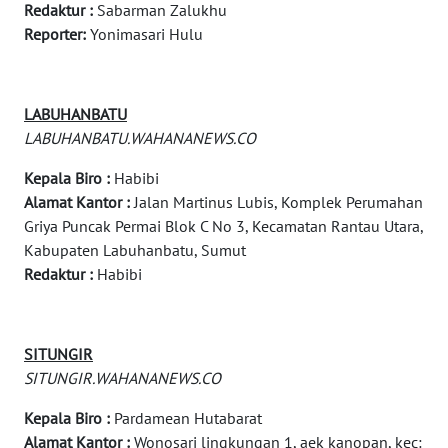
Redaktur :
Sabarman Zalukhu
FORWAMKI
Reporter:
Yonimasari Hulu
ALPERKLINAS
LABUHANBATU
FORJASIDA
LABUHANBATU.WAHANANEWS.CO
Kepala Biro :
Habibi
TAMBANG
NEWS
Alamat Kantor :
Jalan Martinus Lubis, Komplek Perumahan
Griya Puncak Permai Blok C No 3, Kecamatan Rantau Utara,
Kabupaten Labuhanbatu, Sumut
SITUNGIR
Redaktur :
Habibi
NEWS
SIDIKALANG
NEWS
SITUNGIR
SITUNGIR.WAHANANEWS.CO
SIBARAGAS
Kepala Biro :
Pardamean Hutabarat
NEWS
Alamat Kantor :
Wonosari lingkungan 1, aek kanopan, kec: