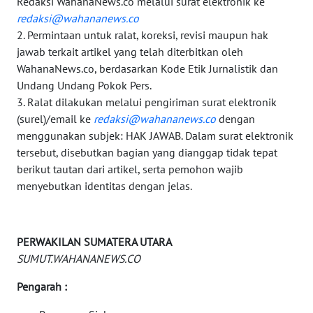
Redaksi WahanaNews.co melalui surat elektronik ke
WN
redaksi@wahananews.co
MALUT
2. Permintaan untuk ralat, koreksi, revisi maupun hak
jawab terkait artikel yang telah diterbitkan oleh
WN
WahanaNews.co, berdasarkan Kode Etik Jurnalistik dan
DAIRI
Undang Undang Pokok Pers.
3. Ralat dilakukan melalui pengiriman surat elektronik
WN
(surel)/email ke
redaksi@wahananews.co
dengan
DANAU
menggunakan subjek: HAK JAWAB. Dalam surat elektronik
TOBA
tersebut, disebutkan bagian yang dianggap tidak tepat
berikut tautan dari artikel, serta pemohon wajib
WN
menyebutkan identitas dengan jelas.
NIAS
WN
PERWAKILAN SUMATERA UTARA
LANGKAT
SUMUT.WAHANANEWS.CO
WN
Pengarah :
TAPANULI