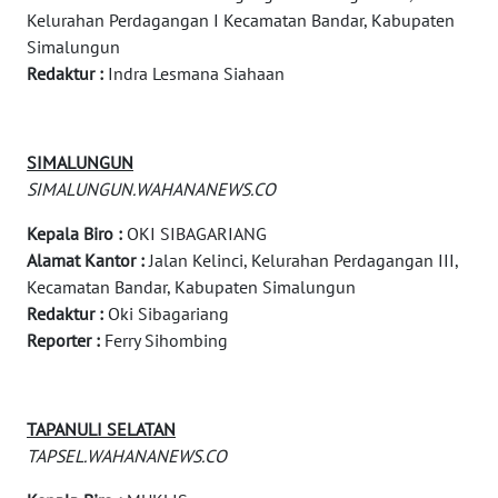
Kelurahan Perdagangan I Kecamatan Bandar, Kabupaten
WAHANA
Simalungun
NEWS
Redaktur :
Indra Lesmana Siahaan
WAHANA
TANI
SIMALUNGUN
SIMALUNGUN.WAHANANEWS.CO
WAHANA
ADVOKAT
Kepala Biro :
OKI SIBAGARIANG
Alamat Kantor :
Jalan Kelinci, Kelurahan Perdagangan III,
WAHANA
Kecamatan Bandar, Kabupaten Simalungun
INFRASTRUKTUR
Redaktur :
Oki Sibagariang
Reporter :
Ferry Sihombing
WAHANA
KONSUMEN
TAPANULI SELATAN
WAHANA
TAPSEL.WAHANANEWS.CO
LISTRIK