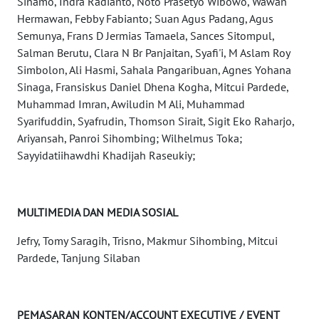
Sinamo, Indra Radianto, Noto Prasetyo Wibowo, Wawan
Hermawan, Febby Fabianto; Suan Agus Padang, Agus
WN
Semunya, Frans D Jermias Tamaela, Sances Sitompul,
SUMBAR
Salman Berutu, Clara N Br Panjaitan, Syafi'i, M Aslam Roy
Simbolon, Ali Hasmi, Sahala Pangaribuan, Agnes Yohana
WN
Sinaga, Fransiskus Daniel Dhena Kogha, Mitcui Pardede,
SUMSEL
Muhammad Imran, Awiludin M Ali, Muhammad
Syarifuddin, Syafrudin, Thomson Sirait, Sigit Eko Raharjo,
WN
Ariyansah, Panroi Sihombing; Wilhelmus Toka;
BENGKULU
Sayyidatiihawdhi Khadijah Raseukiy;
WN
LAMPUNG
MULTIMEDIA DAN MEDIA SOSIAL
WN
Jefry, Tomy Saragih, Trisno, Makmur Sihombing, Mitcui
JATENG
Pardede, Tanjung Silaban
WN
NUSANTARA
PEMASARAN KONTEN/ACCOUNT EXECUTIVE / EVENT