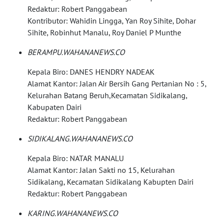
Redaktur: Robert Panggabean
WN
KUNINGAN
Kontributor: Wahidin Lingga, Yan Roy Sihite, Dohar
Sihite, Robinhut Manalu, Roy Daniel P Munthe
WN
BERAMPU.WAHANANEWS.CO
MAJALENGKA
Kepala Biro: DANES HENDRY NADEAK
WN
Alamat Kantor: Jalan Air Bersih Gang Pertanian No : 5,
SUBANG
Kelurahan Batang Beruh,Kecamatan Sidikalang,
Kabupaten Dairi
WN
Redaktur: Robert Panggabean
SUKABUMI
SIDIKALANG.WAHANANEWS.CO
WN
Kepala Biro: NATAR MANALU
PURWAKARTA
Alamat Kantor: Jalan Sakti no 15, Kelurahan
Sidikalang, Kecamatan Sidikalang Kabupten Dairi
WN
Redaktur: Robert Panggabean
PRIANGAN
TIMUR
KARING.WAHANANEWS.CO