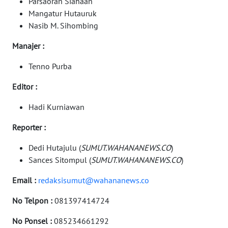
Parsaoran Siahaan
SELATAN
Mangatur Hutauruk
Nasib M. Sihombing
WN
TANJUNG
Manajer :
LESUNG
Tenno Purba
WN
Editor :
KARO
Hadi Kurniawan
WN
SIMALUNGUN
Reporter :
Dedi Hutajulu (
SUMUT.WAHANANEWS.CO
)
WN
Sances Sitompul (
SUMUT.WAHANANEWS.CO
)
LABUHANBATU
Email :
redaksisumut@wahananews.co
WN
No Telpon :
081397414724
TAPANULI
TENGAH
No Ponsel :
085234661292