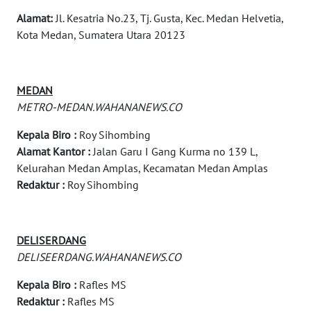
WN DELI
Alamat:
Jl. Kesatria No.23, Tj. Gusta, Kec. Medan Helvetia,
SERDANG
Kota Medan, Sumatera Utara 20123
WN
TEBING
MEDAN
TINGGI
METRO-MEDAN.WAHANANEWS.CO
WN
Kepala Biro :
Roy Sihombing
PAKPAK
Alamat Kantor :
Jalan Garu I Gang Kurma no 139 L,
Kelurahan Medan Amplas, Kecamatan Medan Amplas
WN
Redaktur :
Roy Sihombing
KARAWANG
WN
DELISERDANG
BEKASI
DELISEERDANG.WAHANANEWS.CO
Kepala Biro :
Rafles MS
WN
BOGOR
Redaktur :
Rafles MS