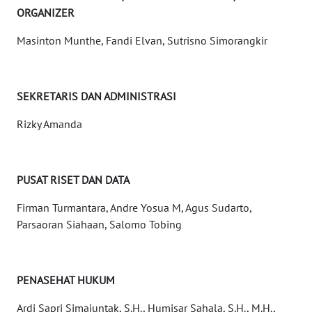
ORGANIZER
WN
JOGJA
Masinton Munthe, Fandi Elvan, Sutrisno Simorangkir
WN
JATIM
SEKRETARIS DAN ADMINISTRASI
WN
Rizky Amanda
BALI
WN
PUSAT RISET DAN DATA
KALBAR
Firman Turmantara, Andre Yosua M, Agus Sudarto,
Parsaoran Siahaan, Salomo Tobing
WN
KALTENG
WN
PENASEHAT HUKUM
KALTARA
Ardi Sapri Simajuntak, S.H., Humisar Sahala, S.H., M.H.,