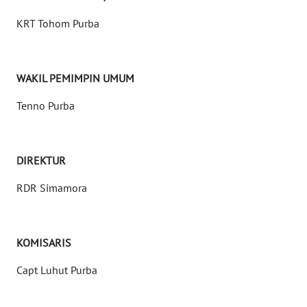
KRT Tohom Purba
KONTAK
KAMI
WAKIL PEMIMPIN UMUM
INFO
IKLAN
Tenno Purba
TENTANG
KAMI
DIREKTUR
RDR Simamora
PEDOMAN
MEDIA
SIBER
KOMISARIS
REDAKSI
Capt Luhut Purba
KARIR