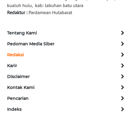
kualuh hulu, kab: labuhan batu utara
METRO
Redaktur :
Pardamean Hutabarat
SIANTAR
NEWS
Tentang Kami
METRO
MEDAN
Pedoman Media Siber
NEWS
Redaksi
METRO
Karir
JAKARTA
NEWS
Disclaimer
Kontak Kami
KRT
NEWS
Pencarian
Indeks
KARING
NEWS