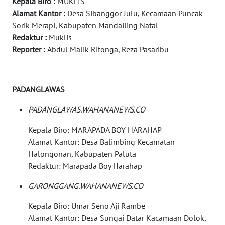
Kepala Biro :
MUKLIS
Alamat Kantor :
Desa Sibanggor Julu, Kecamaan Puncak
WAHANA
Sorik Merapi, Kabupaten Mandailing Natal
TRAVEL
Redaktur :
Muklis
Reporter :
Abdul Malik Ritonga, Reza Pasaribu
WAHANA
TV
PADANGLAWAS
WAHANANEWS
ID
PADANGLAWAS.WAHANANEWS.CO
WAHANANEWS
Kepala Biro: MARAPADA BOY HARAHAP
CO ID
Alamat Kantor: Desa Balimbing Kecamatan
Halongonan, Kabupaten Paluta
WAHANANEWS
Redaktur: Marapada Boy Harahap
NET
GARONGGANG.WAHANANEWS.CO
WAHANA
Kepala Biro: Umar Seno Aji Rambe
SPORT
Alamat Kantor: Desa Sungai Datar Kacamaan Dolok,