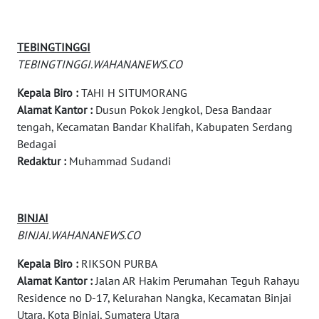
WN
DEPOK
TEBINGTINGGI
TEBINGTINGGI.WAHANANEWS.CO
WN
Kepala Biro :
TAHI H SITUMORANG
TAPANULI
UTARA
Alamat Kantor :
Dusun Pokok Jengkol, Desa Bandaar
tengah, Kecamatan Bandar Khalifah, Kabupaten Serdang
Bedagai
WN
Redaktur :
Muhammad Sudandi
SAMOSIR
WN
PADANG
BINJAI
LAWAS
BINJAI.WAHANANEWS.CO
Kepala Biro :
RIKSON PURBA
WN
Alamat Kantor :
Jalan AR Hakim Perumahan Teguh Rahayu
SUMEDANG
Residence no D-17, Kelurahan Nangka, Kecamatan Binjai
Utara, Kota Binjai, Sumatera Utara