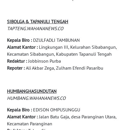
LAPAK
WAHANA
SIBOLGA & TAPANULI TENGAH
TAPTENG.WAHANANEWS.CO
Wahana
Network
Kepala Biro :
DZULFADLI TAMBUNAN
Alamat Kantor :
Lingkungan III, Kelurahan Sibabangun,
Kecamatan Sibabangun, Kabupaten Tapanuli Tengah
KONSUMEN
LISTRIK
Redaktur :
Jobbinson Purba
Repoter :
Ali Akbar Zega, Zulham Efendi Pasaribu
MASYARAKAT
KELISTRIKAN
HUMBANGHASUNDUTAN
WALINKI
HUMBANG.WAHANANEWS.CO
ID
Kepala Biro :
EDISON OMPUSUNGGU
Alamat Kantor :
Jalan Batu Gaja, desa Paranginan Utara,
MAWAKA
Kecamatan Paranginan
ID