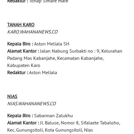
Redaktur :
Tohap Simare mare
MARTABAT
NET
TANAH KARO
KARO.WAHANANEWS.CO
PLN
WATCH
Kepala Biro :
Aston Meliala SH
Alamat Kantor :
Jalan Nabung Surbakti no : 9, Kelurahan
MKLI
Padang Mas Kabanjahe, Kecamatan Kabanjahe,
Kabupaten Karo
LPKKI
Redaktur :
Aston Meliala
LKKI
NIAS
KOPEKLIN
NIAS.WAHANANEWS.CO
Kepala Biro :
Sabarman Zalukhu
PORTAL
Alamat Kantor :
Jl. Baluse, Nomor 8, Sifalaete Tabaloho,
KONSUMEN
Kec. Gunungsitoli, Kota Gunungsitoli, Nias