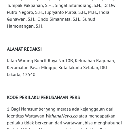
Tumpak Pakpahan, S.H., Singal Situmorang, S.H., Dr. Dwi
WN
Putro Negoro, S.H., Jupryanto Purba, S.H., M.H., Indra
KALSEL
Gunawan, S.H., Ondo Simarmata, S.H., Suhud
Hamonangan, S.H.
WN
KALTIM
ALAMAT REDAKSI
WN
SULSEL
Jalan Warung Buncit Raya No.10B, Kelurahan Ragunan,
Kecamatan Pasar Minggu, Kota Jakarta Selatan, DKI
WN
Jakarta, 12540
GORONTALO
WN
KODE PERILAKU PERUSAHAAN PERS
SULUT
1. Bagi Narasumber yang merasa ada kejanggalan dari
WN
identitas Wartawan
WahanaNews.co
atau mendapatkan
MALUKU
perilaku tidak berkenan dari wartawan, bisa menghubungi