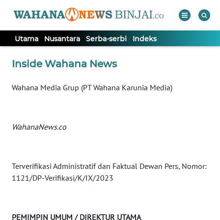
Utama
Nusantara
Serba-serbi
Indeks
WAHANA
Tutup
Inside Wahana News
TV
Wahana Media Grup (PT Wahana Karunia Media)
UTAMA
NUSANTARA
WahanaNews.co
SERBA-
SERBI
Terverifikasi Administratif dan Faktual Dewan Pers, Nomor:
1121/DP-Verifikasi/K/IX/2023
Informasi
INDEKS
PEMIMPIN UMUM / DIREKTUR UTAMA
BERITA