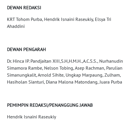
DEWAN REDAKSI
DISCLAIMER
KRT Tohom Purba, Hendrik Isnaini Raseukiy, Elsya Tri
Wahana
Ahaddini
News
Regional
WN
DEWAN PENGARAH
SUMUT
Dr. Hinca IP. Pandjaitan XIII,S.H,H.M.H.,A.C.S.S., Nurhanudin
Simamora Rambe, Nelson Tobing, Asep Rachman, Parulian
WN
Simanungkalit, Arnold Sihite, Ungkap Marpaung, Zulham,
JAKARTA
Hasiholan Sianturi, Diana Malona Matondang, Juara Purba
WN
JABAR
PEMIMPIN REDAKSI/PENANGGUNG JAWAB
WN
Hendrik Isnaini Raseukiy
BANTEN