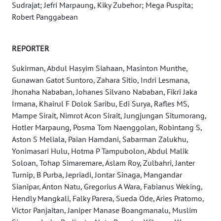
Sudrajat; Jefri Marpaung, Kiky Zubehor; Mega Puspita;
Robert Panggabean
WN
JAMBI
REPORTER
WN
SULTRA
Sukirman, Abdul Hasyim Siahaan, Masinton Munthe,
Gunawan Gatot Suntoro, Zahara Sitio, Indri Lesmana,
WN
Jhonaha Nababan, Johanes Silvano Nababan, Fikri Jaka
NTB
Irmana, Khairul F Dolok Saribu, Edi Surya, Rafles MS,
Mampe Sirait, Nimrot Acon Sirait, Jungjungan Situmorang,
WN
Hotler Marpaung, Posma Tom Naenggolan, Robintang S,
SULTENG
Aston S Meliala, Paian Hamdani, Sabarman Zalukhu,
Yonimasari Hulu, Hotma P Tampubolon, Abdul Malik
Soloan, Tohap Simaremare, Aslam Roy, Zulbahri, Janter
WN
SULBAR
Turnip, B Purba, Jepriadi, Jontar Sinaga, Mangandar
Sianipar, Anton Natu, Gregorius A Wara, Fabianus Weking,
Hendly Mangkali, Falky Parera, Sueda Ode, Aries Pratomo,
WN
BABEL
Victor Panjaitan, Janiper Manase Boangmanalu, Muslim