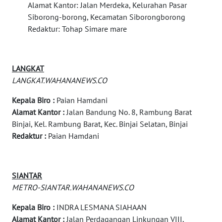
Alamat Kantor: Jalan Merdeka, Kelurahan Pasar
WN
Siborong-borong, Kecamatan Siborongborong
BINTAN
Redaktur: Tohap Simare mare
WN
MANDALIKA
LANGKAT
LANGKAT.WAHANANEWS.CO
WN
LIKUPANG
Kepala Biro :
Paian Hamdani
Alamat Kantor :
Jalan Bandung No. 8, Rambung Barat
Binjai, Kel. Rambung Barat, Kec. Binjai Selatan, Binjai
WN
Redaktur :
Paian Hamdani
LABUANBAJO
WN
BORNEO
SIANTAR
METRO-SIANTAR.WAHANANEWS.CO
Wahana
Kepala Biro :
INDRA LESMANA SIAHAAN
Media
Group
Alamat Kantor :
Jalan Perdagangan Linkungan VIII,