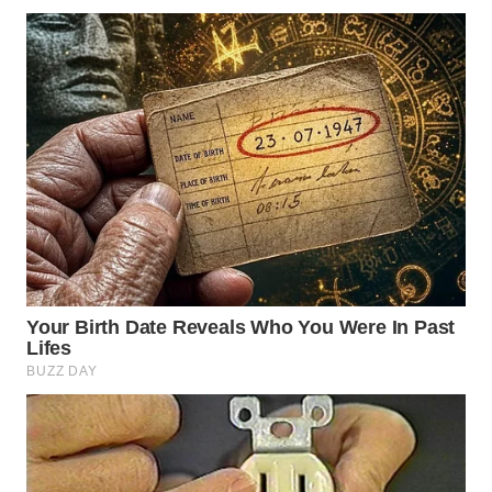
WN
KUNINGAN
WN
MAJALENGKA
WN
SUBANG
WN
SUKABUMI
WN
PURWAKARTA
WN
PRIANGAN
TIMUR