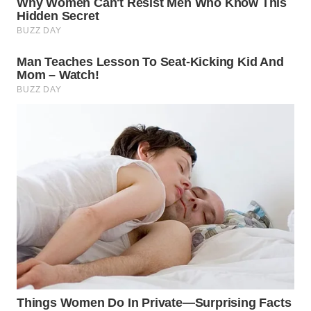
WAHANA
NEWS
WAHANA
TANI
WAHANA
ADVOKAT
WAHANA
INFRASTRUKTUR
WAHANA
KONSUMEN
WAHANA
LISTRIK