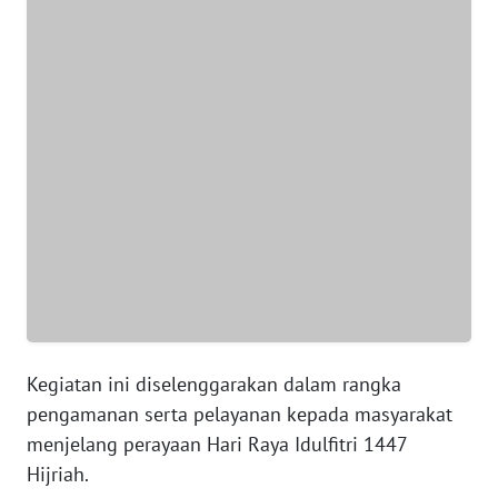
WN
NTT
WN
KEPRI
WN
PAPUA
WN
PAPUA
BARAT
WN
Kegiatan ini diselenggarakan dalam rangka
RIAU
pengamanan serta pelayanan kepada masyarakat
menjelang perayaan Hari Raya Idulfitri 1447
WN
Hijriah.
SERAMBI