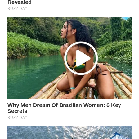
WAHANA
TRAVEL
WAHANA
TV
WAHANANEWS
ID
WAHANANEWS
CO ID
WAHANANEWS
NET
WAHANA
SPORT