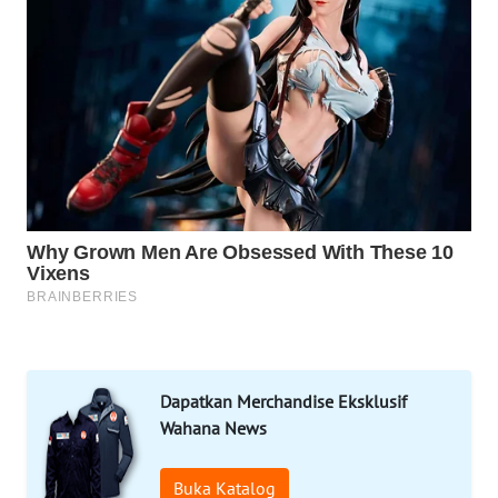
LAPAK
WAHANA
Wahana
Network
KONSUMEN
LISTRIK
MASYARAKAT
KELISTRIKAN
WALINKI
ID
Dapatkan Merchandise Eksklusif
Wahana News
MAWAKA
ID
Buka Katalog