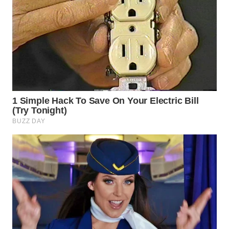
WN
SEMARANG
WN
SOLO
WN
BOROBUDUR
WN
MADURA
WN
SURABAYA
WN
NATUNA