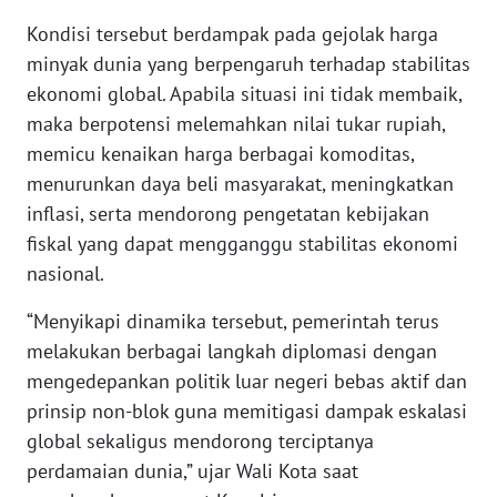
Kondisi tersebut berdampak pada gejolak harga
WN
SUMBAR
minyak dunia yang berpengaruh terhadap stabilitas
ekonomi global. Apabila situasi ini tidak membaik,
WN
maka berpotensi melemahkan nilai tukar rupiah,
SUMSEL
memicu kenaikan harga berbagai komoditas,
menurunkan daya beli masyarakat, meningkatkan
WN
inflasi, serta mendorong pengetatan kebijakan
BENGKULU
fiskal yang dapat mengganggu stabilitas ekonomi
nasional.
WN
LAMPUNG
“Menyikapi dinamika tersebut, pemerintah terus
melakukan berbagai langkah diplomasi dengan
WN
mengedepankan politik luar negeri bebas aktif dan
JATENG
prinsip non-blok guna memitigasi dampak eskalasi
global sekaligus mendorong terciptanya
WN
NUSANTARA
perdamaian dunia,” ujar Wali Kota saat