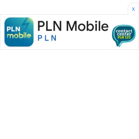
X
WAHANA MEDIA GROUP
|
|
|
WAHANA NEWS co
WAHANA TANI
WAHANA ADVOKAT