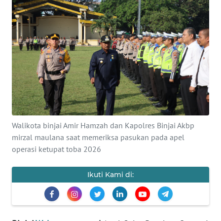
KONTAK
KAMI
INFO
IKLAN
TENTANG
KAMI
Walikota binjai Amir Hamzah dan Kapolres Binjai Akbp
PEDOMAN
mirzal maulana saat memeriksa pasukan pada apel
MEDIA
operasi ketupat toba 2026
SIBER
Ikuti Kami di:
REDAKSI
KARIR