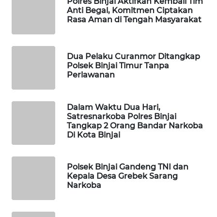
Polres Binjai Aktifkan Kembali Tim
FORWAMKI
Anti Begal, Komitmen Ciptakan
Rasa Aman di Tengah Masyarakat
ALPERKLINAS
Dua Pelaku Curanmor Ditangkap
FORJASIDA
Polsek Binjai Timur Tanpa
Perlawanan
TAMBANG
NEWS
Dalam Waktu Dua Hari,
Satresnarkoba Polres Binjai
SITUNGIR
Tangkap 2 Orang Bandar Narkoba
NEWS
Di Kota Binjai
SIDIKALANG
Polsek Binjai Gandeng TNI dan
NEWS
Kepala Desa Grebek Sarang
Narkoba
SIBARAGAS
NEWS