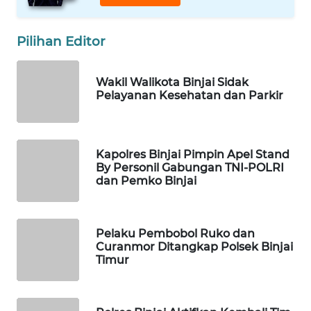
MARTABAT
NET
Pilihan Editor
PLN
Wakil Walikota Binjai Sidak
WATCH
Pelayanan Kesehatan dan Parkir
MKLI
Kapolres Binjai Pimpin Apel Stand
LPKKI
By Personil Gabungan TNI-POLRI
dan Pemko Binjai
LKKI
Pelaku Pembobol Ruko dan
KOPEKLIN
Curanmor Ditangkap Polsek Binjai
Timur
PORTAL
KONSUMEN