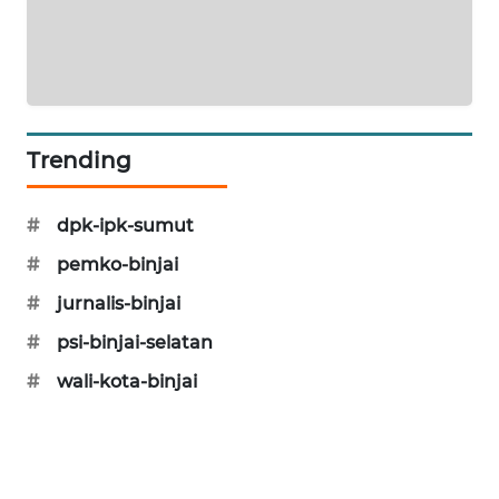
BERKAT
NEWS
BERAMPU
NEWS
Trending
ANUGERAH
NEWS
#
dpk-ipk-sumut
AKHLAK
#
pemko-binjai
ID
#
jurnalis-binjai
PERAPKI
#
psi-binjai-selatan
NEWS
#
wali-kota-binjai
SONYA
ASA
NEWS