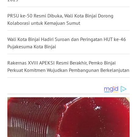
SELATAN
PRSU ke-50 Resmi Dibuka, Wali Kota Binjai Dorong
WN
Kolaborasi untuk Kemajuan Sumut
TANJUNG
LESUNG
Wali Kota Binjai Hadiri Suroan dan Peringatan HUT ke-46
WN
Pujakesuma Kota Binjai
KARO
Rakernas XVIII APEKSI Resmi Berakhir, Pemko Binjai
WN
Perkuat Komitmen Wujudkan Pembangunan Berkelanjutan
SIMALUNGUN
WN
LABUHANBATU
WN
TAPANULI
TENGAH