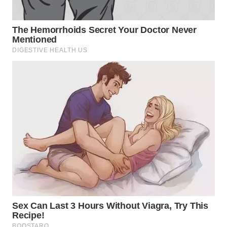
WN
DEPOK
WN
TAPANULI
UTARA
WN
SAMOSIR
WN
PADANG
LAWAS
WN
SUMEDANG