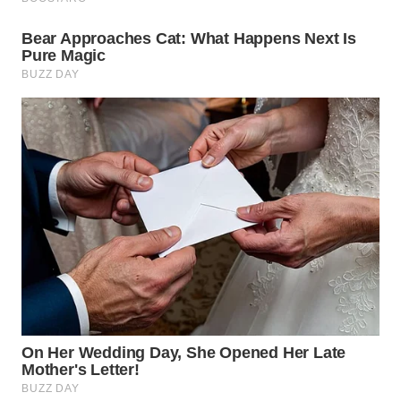
WN
CIANJUR
WN
KEPULAUAN
SERIBU
WN
TANGERANG
WN
BINJAI
WN
CIREBON
WN
INDRAMAYU