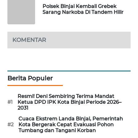
Polsek Binjai Kembali Grebek
METRO
Sarang Narkoba Di Tandem Hilir
SIANTAR
NEWS
METRO
KOMENTAR
MEDAN
NEWS
METRO
JAKARTA
Berita Populer
NEWS
Resmi! Deni Sembiring Terima Mandat
KRT
#1
Ketua DPD IPK Kota Binjai Periode 2026–
NEWS
2031
Cuaca Ekstrem Landa Binjai, Pemerintah
KARING
#2
Kota Bergerak Cepat Evakuasi Pohon
NEWS
Tumbang dan Tangani Korban