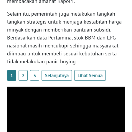
membacakan amanat Kapolri.
WN
Selain itu, pemerintah juga melakukan langkah-
JOGJA
langkah strategis untuk menjaga kestabilan harga
minyak dengan memberikan bantuan subsidi.
WN
JATIM
Berdasarkan data Pertamina, stok BBM dan LPG
nasional masih mencukupi sehingga masyarakat
WN
diimbau untuk membeli sesuai kebutuhan serta
BALI
tidak melakukan panic buying.
WN
1
2
3
Selanjutnya
Lihat Semua
KALBAR
WN
KALTENG
WN
KALTARA