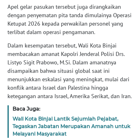
Apel gelar pasukan tersebut juga dirangkaikan
WN
dengan penyematan pita tanda dimulainya Operasi
JAMBI
Ketupat 2026 kepada perwakilan personel yang
terlibat dalam operasi pengamanan.
WN
SULTRA
Dalam kesempatan tersebut, Wali Kota Binjai
membacakan amanat Kapolri Jenderal Polisi Drs.
WN
Listyo Sigit Prabowo, M.Si. Dalam amanatnya
NTB
disampaikan bahwa situasi global saat ini
menunjukkan eskalasi yang meningkat, mulai dari
WN
SULTENG
konflik antara Israel dan Palestina hingga
ketegangan antara Israel, Amerika Serikat, dan Iran.
WN
Baca Juga:
SULBAR
Wali Kota Binjai Lantik Sejumlah Pejabat,
WN
Tegaskan Jabatan Merupakan Amanah untuk
BABEL
Melayani Masyarakat