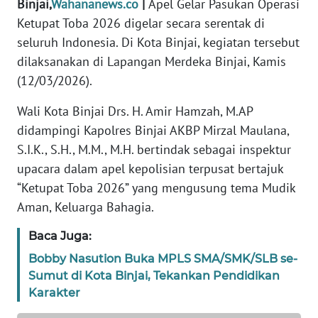
Binjai,
Wahananews.co
|
Apel Gelar Pasukan Operasi
DISCLAIMER
Ketupat Toba 2026 digelar secara serentak di
seluruh Indonesia. Di Kota Binjai, kegiatan tersebut
Wahana
dilaksanakan di Lapangan Merdeka Binjai, Kamis
News
(12/03/2026).
Regional
Wali Kota Binjai Drs. H. Amir Hamzah, M.AP
WN
didampingi Kapolres Binjai AKBP Mirzal Maulana,
SUMUT
S.I.K., S.H., M.M., M.H. bertindak sebagai inspektur
upacara dalam apel kepolisian terpusat bertajuk
WN
“Ketupat Toba 2026” yang mengusung tema Mudik
JAKARTA
Aman, Keluarga Bahagia.
WN
Baca Juga:
JABAR
Bobby Nasution Buka MPLS SMA/SMK/SLB se-
Sumut di Kota Binjai, Tekankan Pendidikan
WN
BANTEN
Karakter