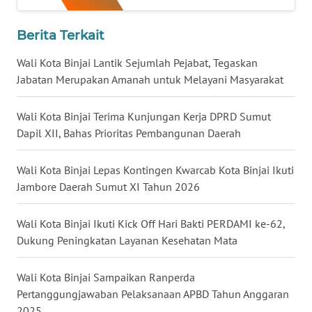
WN
MALUT
Berita Terkait
Wali Kota Binjai Lantik Sejumlah Pejabat, Tegaskan
WN
DAIRI
Jabatan Merupakan Amanah untuk Melayani Masyarakat
WN
Wali Kota Binjai Terima Kunjungan Kerja DPRD Sumut
DANAU
Dapil XII, Bahas Prioritas Pembangunan Daerah
TOBA
Wali Kota Binjai Lepas Kontingen Kwarcab Kota Binjai Ikuti
WN
Jambore Daerah Sumut XI Tahun 2026
NIAS
Wali Kota Binjai Ikuti Kick Off Hari Bakti PERDAMI ke-62,
WN
Dukung Peningkatan Layanan Kesehatan Mata
LANGKAT
Wali Kota Binjai Sampaikan Ranperda
WN
Pertanggungjawaban Pelaksanaan APBD Tahun Anggaran
TAPANULI
2025