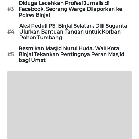
Diduga Lecehkan Profesi Jurnalis di
JURNAL
#3
Facebook, Seorang Warga Dilaporkan ke
MARITIM
Polres Binjai
Aksi Peduli PSI Binjai Selatan, Dilli Suganta
HUMBANG
#4
Ulurkan Bantuan Tangan untuk Korban
NEWS
Pohon Tumbang
Resmikan Masjid Nurul Huda, Wali Kota
GARONGGANG
#5
Binjai Tekankan Pentingnya Peran Masjid
NEWS
bagi Umat
FISUELRI
ID
ENERGI
NEWS
CILEUNGSI
NEWS