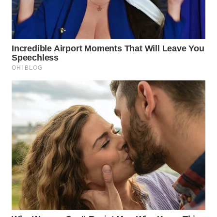
WN
BINTAN
WN
MANDALIKA
WN
LIKUPANG
WN
LABUANBAJO
WN
BORNEO
Wahana
Media
Group