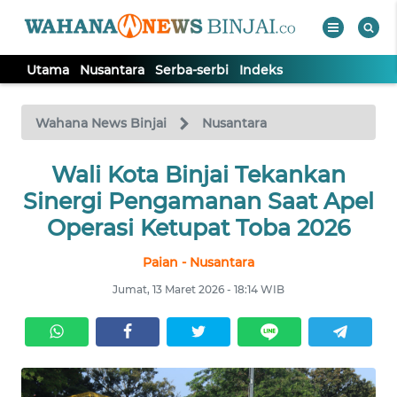
Utama
Nusantara
Serba-serbi
Indeks
WAHANA
Tutup
TV
Wahana News Binjai
Nusantara
Wali Kota Binjai Tekankan
UTAMA
Sinergi Pengamanan Saat Apel
NUSANTARA
Operasi Ketupat Toba 2026
Paian - Nusantara
SERBA-
SERBI
Jumat, 13 Maret 2026 - 18:14 WIB
Informasi
INDEKS
BERITA