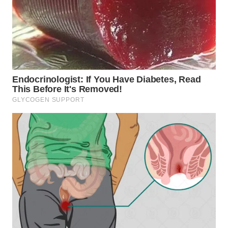
WN DELI
SERDANG
WN
TEBING
TINGGI
WN
PAKPAK
WN
KARAWANG
WN
BEKASI
WN
BOGOR