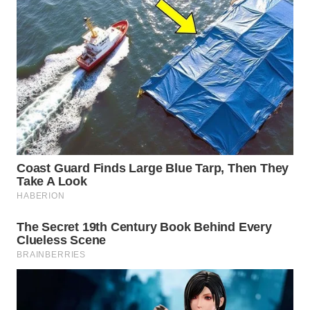
WAHANA
UMKM
WAHANA
SELEB
WAHANA
PERSONA
WAHANA
OTOMOTIF
WAHANA
HEALTH
WAHANA
DESA
WISATA