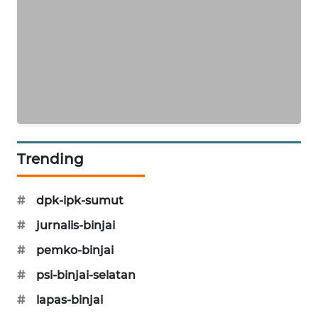
METRO
SIANTAR
NEWS
METRO
MEDAN
NEWS
METRO
Trending
JAKARTA
NEWS
#
dpk-ipk-sumut
KRT
#
jurnalis-binjai
NEWS
#
pemko-binjai
KARING
#
psi-binjai-selatan
NEWS
#
lapas-binjai