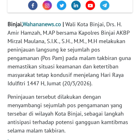
DISCLAIMER
Binjai,
Wahananews.co
|
Wali Kota Binjai, Drs. H.
Wahana
News
Amir Hamzah, M.AP bersama Kapolres Binjai AKBP
Regional
Mirzal Maulana, S.I.K., S.H., M.M., M.H melakukan
peninjauan langsung ke sejumlah pos
WN
pengamanan (Pos Pam) pada malam takbiran guna
SUMUT
memastikan situasi keamanan dan ketertiban
masyarakat tetap kondusif menjelang Hari Raya
WN
JAKARTA
Idulfitri 1447 H, Jumat (20/3/2026).
Peninjauan tersebut dilakukan dengan
WN
menyambangi sejumlah pos pengamanan yang
JABAR
tersebar di wilayah Kota Binjai, sebagai langkah
antisipasi terhadap potensi gangguan kamtibmas
WN
BANTEN
selama malam takbiran.