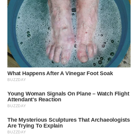
WN
SEMARANG
WN
SOLO
WN
BOROBUDUR
WN
MADURA
WN
SURABAYA
WN
NATUNA