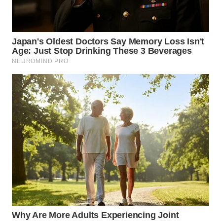
WN
CIANJUR
WN
KEPULAUAN
SERIBU
WN
TANGERANG
WN
BINJAI
WN
CIREBON
WN
INDRAMAYU