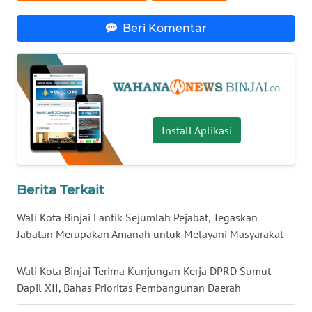
WN
Beri Komentar
KALSEL
WN
KALTIM
WN
Install Aplikasi
SULSEL
WN
GORONTALO
Berita Terkait
Wali Kota Binjai Lantik Sejumlah Pejabat, Tegaskan
WN
Jabatan Merupakan Amanah untuk Melayani Masyarakat
SULUT
Wali Kota Binjai Terima Kunjungan Kerja DPRD Sumut
WN
MALUKU
Dapil XII, Bahas Prioritas Pembangunan Daerah