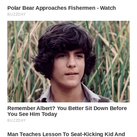
WN
BINTAN
WN
MANDALIKA
WN
LIKUPANG
WN
LABUANBAJO
WN
BORNEO
Wahana
Media
Group