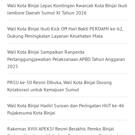
WN
Wali Kota Binjai Lepas Kontingen Kwarcab Kota Binjai Ikuti
MALUT
Jambore Daerah Sumut XI Tahun 2026
WN
Wali Kota Binjai Ikuti Kick Off Hari Bakti PERDAMI ke-62,
DAIRI
Dukung Peningkatan Layanan Kesehatan Mata
WN
Wali Kota Binjai Sampaikan Ranperda
DANAU
Pertanggungjawaban Pelaksanaan APBD Tahun Anggaran
TOBA
2025
WN
PRSU ke-50 Resmi Dibuka, Wali Kota Binjai Dorong
NIAS
Kolaborasi untuk Kemajuan Sumut
WN
Wali Kota Binjai Hadiri Suroan dan Peringatan HUT ke-46
LANGKAT
Pujakesuma Kota Binjai
WN
Rakernas XVIII APEKSI Resmi Berakhir, Pemko Binjai
TAPANULI