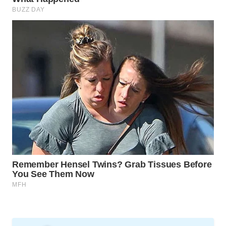
WAHANA
TRAVEL
WAHANA
TV
WAHANANEWS
ID
WAHANANEWS
CO ID
WAHANANEWS
NET
WAHANA
SPORT