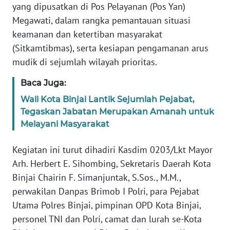
yang dipusatkan di Pos Pelayanan (Pos Yan)
WN
Megawati, dalam rangka pemantauan situasi
SUMBAR
keamanan dan ketertiban masyarakat
(Sitkamtibmas), serta kesiapan pengamanan arus
WN
mudik di sejumlah wilayah prioritas.
SUMSEL
Baca Juga:
WN
Wali Kota Binjai Lantik Sejumlah Pejabat,
BENGKULU
Tegaskan Jabatan Merupakan Amanah untuk
Melayani Masyarakat
WN
LAMPUNG
Kegiatan ini turut dihadiri Kasdim 0203/Lkt Mayor
Arh. Herbert E. Sihombing, Sekretaris Daerah Kota
WN
Binjai Chairin F. Simanjuntak, S.Sos., M.M.,
JATENG
perwakilan Danpas Brimob I Polri, para Pejabat
Utama Polres Binjai, pimpinan OPD Kota Binjai,
WN
NUSANTARA
personel TNI dan Polri, camat dan lurah se-Kota