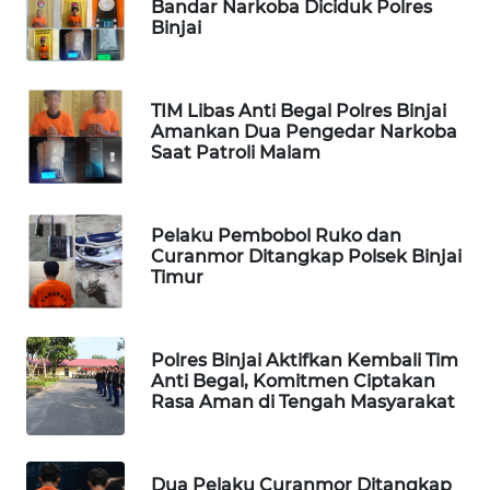
Bandar Narkoba Diciduk Polres
Binjai
LAPAK
WAHANA
TIM Libas Anti Begal Polres Binjai
Wahana
Amankan Dua Pengedar Narkoba
Network
Saat Patroli Malam
KONSUMEN
LISTRIK
Pelaku Pembobol Ruko dan
Curanmor Ditangkap Polsek Binjai
Timur
MASYARAKAT
KELISTRIKAN
Polres Binjai Aktifkan Kembali Tim
WALINKI
Anti Begal, Komitmen Ciptakan
ID
Rasa Aman di Tengah Masyarakat
MAWAKA
ID
Dua Pelaku Curanmor Ditangkap