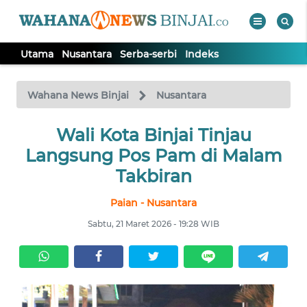
Utama
Nusantara
Serba-serbi
Indeks
WAHANA
Tutup
TV
Wahana News Binjai
Nusantara
Wali Kota Binjai Tinjau
UTAMA
Langsung Pos Pam di Malam
NUSANTARA
Takbiran
Paian - Nusantara
SERBA-
SERBI
Sabtu, 21 Maret 2026 - 19:28 WIB
Informasi
INDEKS
BERITA