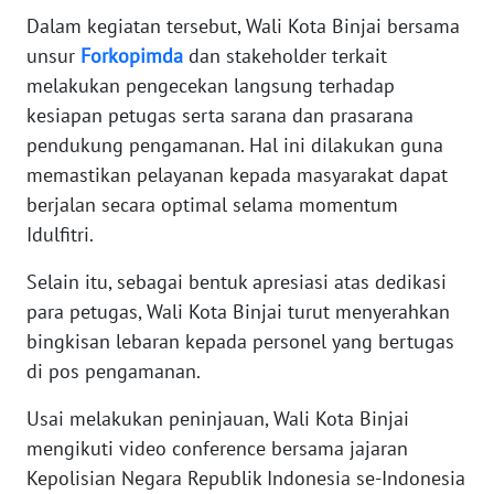
Dalam kegiatan tersebut, Wali Kota Binjai bersama
WN
unsur
Forkopimda
dan stakeholder terkait
JAMBI
melakukan pengecekan langsung terhadap
kesiapan petugas serta sarana dan prasarana
WN
SULTRA
pendukung pengamanan. Hal ini dilakukan guna
memastikan pelayanan kepada masyarakat dapat
WN
berjalan secara optimal selama momentum
NTB
Idulfitri.
Selain itu, sebagai bentuk apresiasi atas dedikasi
WN
SULTENG
para petugas, Wali Kota Binjai turut menyerahkan
bingkisan lebaran kepada personel yang bertugas
WN
di pos pengamanan.
SULBAR
Usai melakukan peninjauan, Wali Kota Binjai
WN
mengikuti video conference bersama jajaran
BABEL
Kepolisian Negara Republik Indonesia se-Indonesia