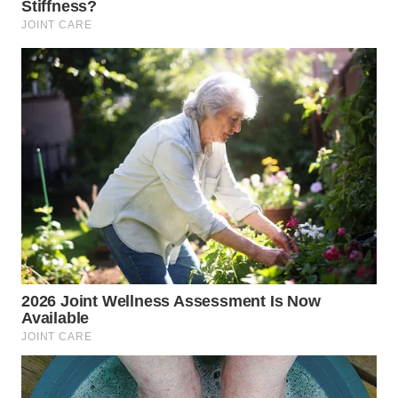
WN
KUNINGAN
WN
MAJALENGKA
WN
SUBANG
WN
SUKABUMI
WN
PURWAKARTA
WN
PRIANGAN
TIMUR