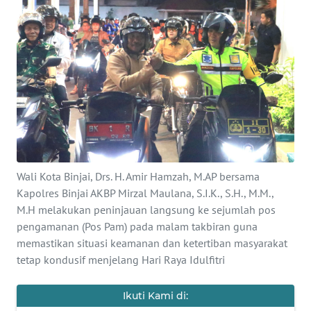
KONTAK
KAMI
INFO
IKLAN
TENTANG
KAMI
Wali Kota Binjai, Drs. H. Amir Hamzah, M.AP bersama
PEDOMAN
Kapolres Binjai AKBP Mirzal Maulana, S.I.K., S.H., M.M.,
MEDIA
M.H melakukan peninjauan langsung ke sejumlah pos
SIBER
pengamanan (Pos Pam) pada malam takbiran guna
memastikan situasi keamanan dan ketertiban masyarakat
REDAKSI
tetap kondusif menjelang Hari Raya Idulfitri
KARIR
Ikuti Kami di: