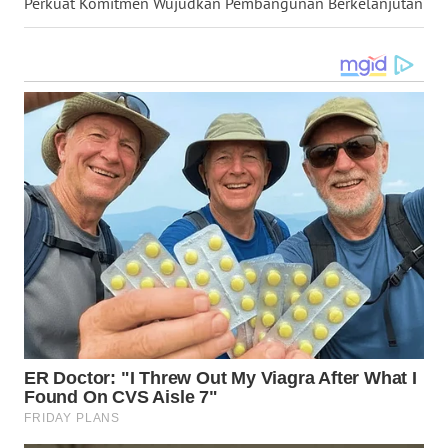
SELATAN
Perkuat Komitmen Wujudkan Pembangunan Berkelanjutan
WN
TANJUNG
LESUNG
WN
KARO
WN
SIMALUNGUN
WN
LABUHANBATU
WN
TAPANULI
TENGAH