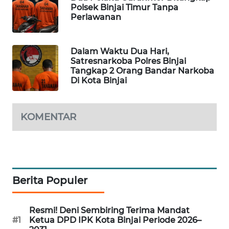
Polsek Binjai Timur Tanpa
Perlawanan
MARTABAT
NET
Dalam Waktu Dua Hari,
PLN
Satresnarkoba Polres Binjai
WATCH
Tangkap 2 Orang Bandar Narkoba
Di Kota Binjai
MKLI
KOMENTAR
LPKKI
LKKI
KOPEKLIN
Berita Populer
PORTAL
Resmi! Deni Sembiring Terima Mandat
KONSUMEN
#1
Ketua DPD IPK Kota Binjai Periode 2026–