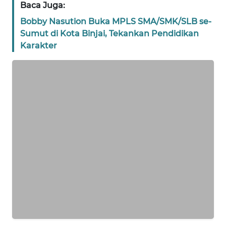
Baca Juga:
WN
NTT
Bobby Nasution Buka MPLS SMA/SMK/SLB se-
Sumut di Kota Binjai, Tekankan Pendidikan
WN
Karakter
KEPRI
WN
PAPUA
WN
PAPUA
BARAT
WN
RIAU
WN
SERAMBI