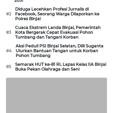
2031
FORWAMKI
Diduga Lecehkan Profesi Jurnalis di
#2
Facebook, Seorang Warga Dilaporkan ke
ALPERKLINAS
Polres Binjai
Cuaca Ekstrem Landa Binjai, Pemerintah
FORJASIDA
#3
Kota Bergerak Cepat Evakuasi Pohon
Tumbang dan Tangani Korban
TAMBANG
Aksi Peduli PSI Binjai Selatan, Dilli Suganta
NEWS
#4
Ulurkan Bantuan Tangan untuk Korban
Pohon Tumbang
SITUNGIR
Semarak HUT ke-81 RI, Lapas Kelas IIA Binjai
#5
Buka Pekan Olahraga dan Seni
NEWS
SIDIKALANG
NEWS
SIBARAGAS
NEWS