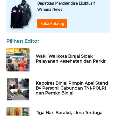
Dapatkan Merchandise Eksklusif
WAHANA
Wahana News
UMKM
Buka Katalog
WAHANA
SELEB
Pilihan Editor
WAHANA
PERSONA
Wakil Walikota Binjai Sidak
Pelayanan Kesehatan dan Parkir
WAHANA
OTOMOTIF
WAHANA
Kapolres Binjai Pimpin Apel Stand
By Personil Gabungan TNI-POLRI
HEALTH
dan Pemko Binjai
WAHANA
DESA
Tiga Hari Beraksi, Lima Terduga
WISATA