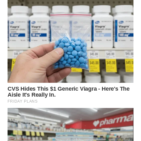
WN DELI
SERDANG
WN
TEBING
TINGGI
WN
PAKPAK
WN
KARAWANG
WN
BEKASI
WN
BOGOR