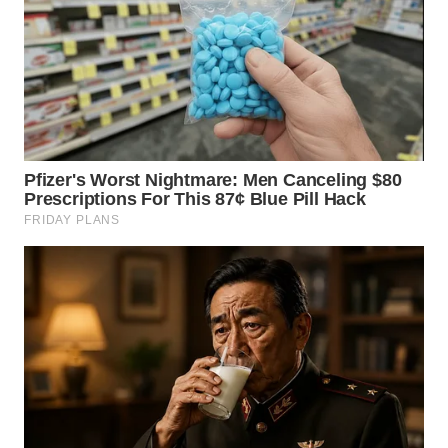
WN
DEPOK
WN
TAPANULI
UTARA
WN
SAMOSIR
WN
PADANG
LAWAS
WN
SUMEDANG