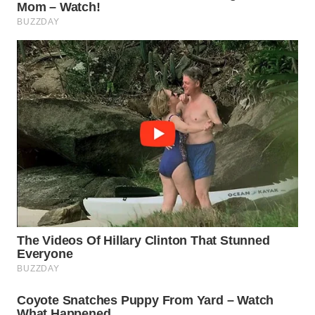
WAHANA
NEWS
WAHANA
TANI
WAHANA
ADVOKAT
WAHANA
INFRASTRUKTUR
WAHANA
KONSUMEN
WAHANA
LISTRIK