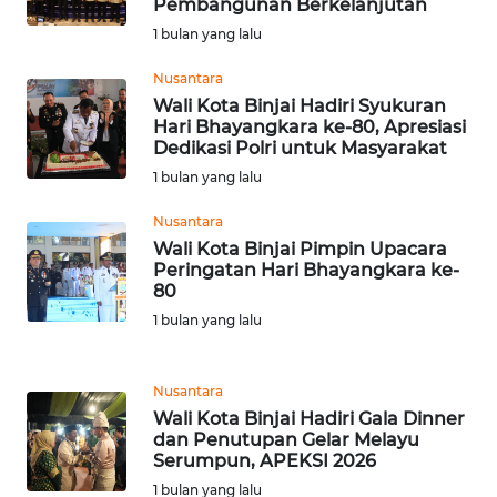
Pembangunan Berkelanjutan
1 bulan yang lalu
WN
JAMBI
Nusantara
Wali Kota Binjai Hadiri Syukuran
WN
Hari Bhayangkara ke-80, Apresiasi
SULTRA
Dedikasi Polri untuk Masyarakat
1 bulan yang lalu
WN
Nusantara
NTB
Wali Kota Binjai Pimpin Upacara
Peringatan Hari Bhayangkara ke-
WN
80
SULTENG
1 bulan yang lalu
WN
SULBAR
Nusantara
Wali Kota Binjai Hadiri Gala Dinner
dan Penutupan Gelar Melayu
WN
Serumpun, APEKSI 2026
BABEL
1 bulan yang lalu