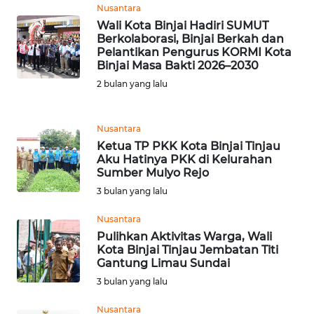
Nusantara
WN
Wali Kota Binjai Hadiri SUMUT
KALSEL
Berkolaborasi, Binjai Berkah dan
Pelantikan Pengurus KORMI Kota
Binjai Masa Bakti 2026–2030
WN
KALTIM
2 bulan yang lalu
WN
Nusantara
SULSEL
Ketua TP PKK Kota Binjai Tinjau
Aku Hatinya PKK di Kelurahan
WN
Sumber Mulyo Rejo
GORONTALO
3 bulan yang lalu
Nusantara
WN
Pulihkan Aktivitas Warga, Wali
SULUT
Kota Binjai Tinjau Jembatan Titi
Gantung Limau Sundai
WN
3 bulan yang lalu
MALUKU
Nusantara