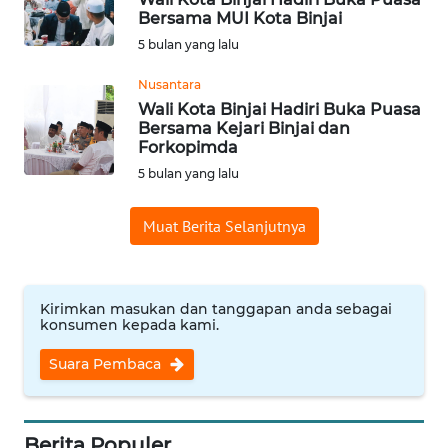
WN
Bersama MUI Kota Binjai
KUNINGAN
5 bulan yang lalu
Nusantara
WN
Wali Kota Binjai Hadiri Buka Puasa
MAJALENGKA
Bersama Kejari Binjai dan
Forkopimda
WN
5 bulan yang lalu
SUBANG
Muat Berita Selanjutnya
WN
SUKABUMI
Kirimkan masukan dan tanggapan anda sebagai
WN
konsumen kepada kami.
PURWAKARTA
Suara Pembaca
WN
PRIANGAN
TIMUR
Berita Populer