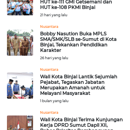
HUT ke-111 GMI Getsemani dan
HUT ke-108 PKMI Binjai
KONTAK
21 hari yang lalu
KAMI
Nusantara
Bobby Nasution Buka MPLS
INFO
SMA/SMK/SLB se-Sumut di Kota
IKLAN
Binjai, Tekankan Pendidikan
Karakter
TENTANG
26 hari yang lalu
KAMI
Nusantara
Wali Kota Binjai Lantik Sejumlah
PEDOMAN
Pejabat, Tegaskan Jabatan
MEDIA
Merupakan Amanah untuk
SIBER
Melayani Masyarakat
1 bulan yang lalu
REDAKSI
Nusantara
Wali Kota Binjai Terima Kunjungan
KARIR
Kerja DPRD Sumut Dapil XII,