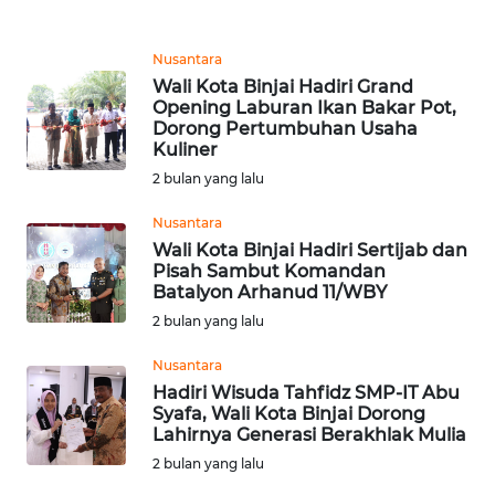
WN
JOGJA
Nusantara
Wali Kota Binjai Hadiri Grand
Opening Laburan Ikan Bakar Pot,
WN
Dorong Pertumbuhan Usaha
JATIM
Kuliner
2 bulan yang lalu
WN
BALI
Nusantara
Wali Kota Binjai Hadiri Sertijab dan
Pisah Sambut Komandan
WN
Batalyon Arhanud 11/WBY
KALBAR
2 bulan yang lalu
WN
Nusantara
KALTENG
Hadiri Wisuda Tahfidz SMP-IT Abu
Syafa, Wali Kota Binjai Dorong
Lahirnya Generasi Berakhlak Mulia
WN
KALTARA
2 bulan yang lalu