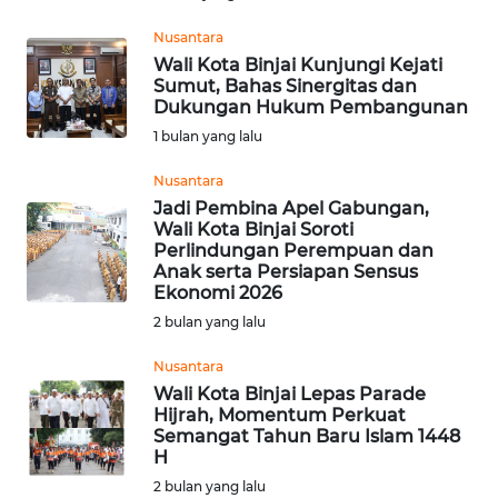
WN
Nusantara
SUMBAR
Wali Kota Binjai Kunjungi Kejati
Sumut, Bahas Sinergitas dan
Dukungan Hukum Pembangunan
WN
1 bulan yang lalu
SUMSEL
Nusantara
WN
Jadi Pembina Apel Gabungan,
BENGKULU
Wali Kota Binjai Soroti
Perlindungan Perempuan dan
Anak serta Persiapan Sensus
WN
Ekonomi 2026
LAMPUNG
2 bulan yang lalu
WN
Nusantara
JATENG
Wali Kota Binjai Lepas Parade
Hijrah, Momentum Perkuat
Semangat Tahun Baru Islam 1448
WN
H
NUSANTARA
2 bulan yang lalu