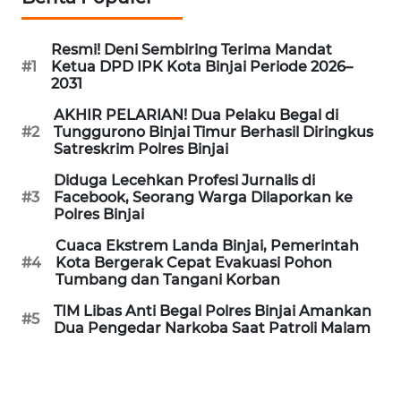
WN
Resmi! Deni Sembiring Terima Mandat
SEMARANG
#1
Ketua DPD IPK Kota Binjai Periode 2026–
2031
WN
AKHIR PELARIAN! Dua Pelaku Begal di
SOLO
#2
Tunggurono Binjai Timur Berhasil Diringkus
Satreskrim Polres Binjai
WN
Diduga Lecehkan Profesi Jurnalis di
BOROBUDUR
#3
Facebook, Seorang Warga Dilaporkan ke
Polres Binjai
WN
Cuaca Ekstrem Landa Binjai, Pemerintah
MADURA
#4
Kota Bergerak Cepat Evakuasi Pohon
Tumbang dan Tangani Korban
WN
TIM Libas Anti Begal Polres Binjai Amankan
SURABAYA
#5
Dua Pengedar Narkoba Saat Patroli Malam
WN
NATUNA