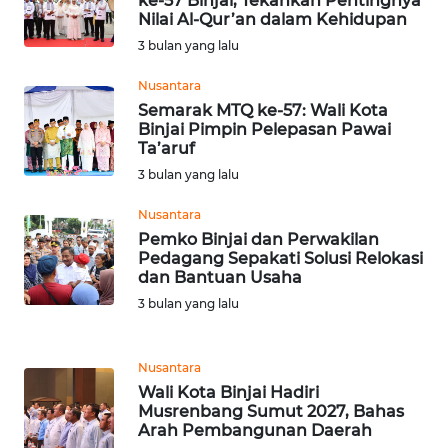
ke-57 Binjai, Tekankan Pentingnya
SELATAN
Nilai Al-Qur’an dalam Kehidupan
3 bulan yang lalu
WN
TANJUNG
Nusantara
LESUNG
Semarak MTQ ke-57: Wali Kota
Binjai Pimpin Pelepasan Pawai
Ta’aruf
WN
KARO
3 bulan yang lalu
Nusantara
WN
Pemko Binjai dan Perwakilan
SIMALUNGUN
Pedagang Sepakati Solusi Relokasi
dan Bantuan Usaha
WN
3 bulan yang lalu
LABUHANBATU
Nusantara
WN
Wali Kota Binjai Hadiri
TAPANULI
Musrenbang Sumut 2027, Bahas
TENGAH
Arah Pembangunan Daerah