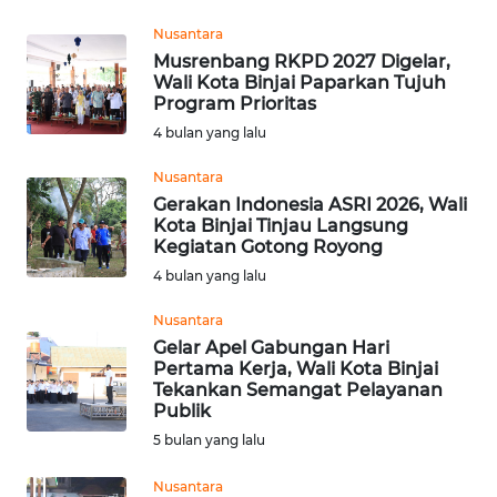
Nusantara
WN
Musrenbang RKPD 2027 Digelar,
DEPOK
Wali Kota Binjai Paparkan Tujuh
Program Prioritas
WN
4 bulan yang lalu
TAPANULI
UTARA
Nusantara
Gerakan Indonesia ASRI 2026, Wali
Kota Binjai Tinjau Langsung
WN
Kegiatan Gotong Royong
SAMOSIR
4 bulan yang lalu
WN
Nusantara
PADANG
Gelar Apel Gabungan Hari
LAWAS
Pertama Kerja, Wali Kota Binjai
Tekankan Semangat Pelayanan
Publik
WN
SUMEDANG
5 bulan yang lalu
Nusantara