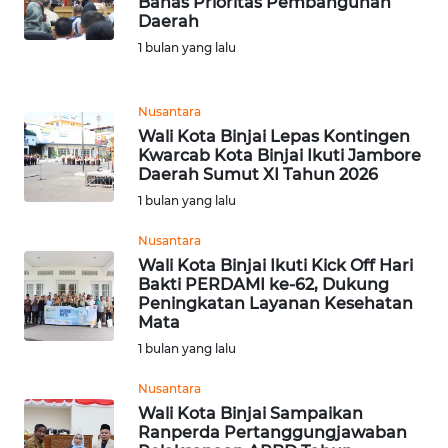
Bahas Prioritas Pembangunan
Daerah
DISCLAIMER
1 bulan yang lalu
Wahana
News
Nusantara
Regional
Wali Kota Binjai Lepas Kontingen
Kwarcab Kota Binjai Ikuti Jambore
WN
Daerah Sumut XI Tahun 2026
SUMUT
1 bulan yang lalu
Nusantara
WN
JAKARTA
Wali Kota Binjai Ikuti Kick Off Hari
Bakti PERDAMI ke-62, Dukung
Peningkatan Layanan Kesehatan
WN
Mata
JABAR
1 bulan yang lalu
Nusantara
WN
BANTEN
Wali Kota Binjai Sampaikan
Ranperda Pertanggungjawaban