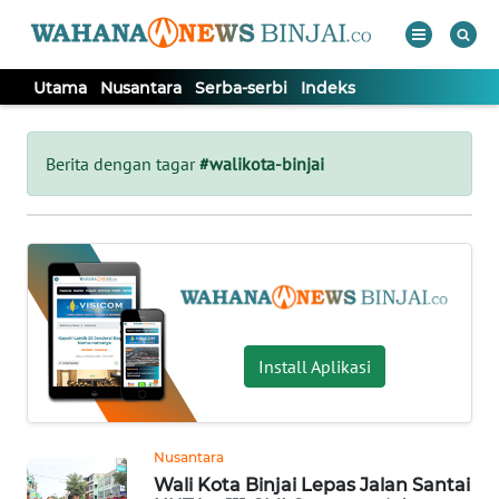
Utama
Nusantara
Serba-serbi
Indeks
WAHANA
Tutup
TV
Berita dengan tagar
#walikota-binjai
UTAMA
NUSANTARA
SERBA-
SERBI
Install Aplikasi
Informasi
Nusantara
INDEKS
Wali Kota Binjai Lepas Jalan Santai
BERITA