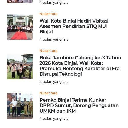
4 bulan yang lalu
WN DELI
SERDANG
Nusantara
Wali Kota Binjai Hadiri Visitasi
Asesmen Pendirian STIQ MUI
WN
Binjai
TEBING
TINGGI
4 bulan yang lalu
Nusantara
WN
Buka Jambore Cabang ke-X Tahun
PAKPAK
2026 Kota Binjai, Wali Kota:
Pramuka Benteng Karakter di Era
Disrupsi Teknologi
WN
KARAWANG
4 bulan yang lalu
Nusantara
WN
Pemko Binjai Terima Kunker
BEKASI
DPRD Sumut, Dorong Penguatan
UMKM dan IKM
WN
4 bulan yang lalu
BOGOR