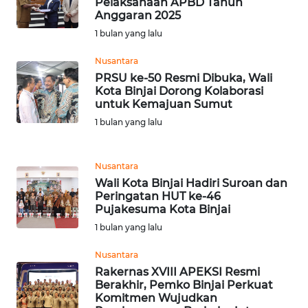
Pelaksanaan APBD Tahun
WN
Anggaran 2025
NTT
1 bulan yang lalu
Nusantara
WN
KEPRI
PRSU ke-50 Resmi Dibuka, Wali
Kota Binjai Dorong Kolaborasi
untuk Kemajuan Sumut
WN
1 bulan yang lalu
PAPUA
WN
Nusantara
PAPUA
Wali Kota Binjai Hadiri Suroan dan
BARAT
Peringatan HUT ke-46
Pujakesuma Kota Binjai
1 bulan yang lalu
WN
RIAU
Nusantara
Rakernas XVIII APEKSI Resmi
WN
Berakhir, Pemko Binjai Perkuat
SERAMBI
Komitmen Wujudkan