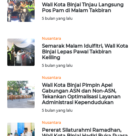
WN
Wali Kota Binjai Tinjau Langsung
CIANJUR
Pos Pam di Malam Takbiran
5 bulan yang lalu
WN
KEPULAUAN
SERIBU
Nusantara
Semarak Malam Idulfitri, Wali Kota
WN
Binjai Lepas Pawai Takbiran
Keliling
TANGERANG
5 bulan yang lalu
WN
Nusantara
BINJAI
Wali Kota Binjai Pimpin Apel
Gabungan ASN dan Non-ASN,
WN
Tekankan Optimalisasi Layanan
Administrasi Kependudukan
CIREBON
5 bulan yang lalu
WN
Nusantara
INDRAMAYU
Pererat Silaturahmi Ramadhan,
Wali Kota Binjai Hadiri Buka Puasa