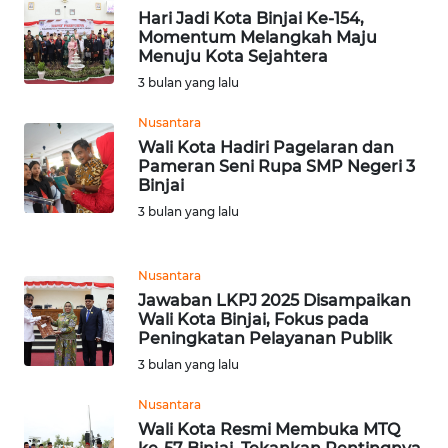
WN
Hari Jadi Kota Binjai Ke-154,
Momentum Melangkah Maju
MALUT
Menuju Kota Sejahtera
3 bulan yang lalu
WN
DAIRI
Nusantara
Wali Kota Hadiri Pagelaran dan
WN
Pameran Seni Rupa SMP Negeri 3
Binjai
DANAU
TOBA
3 bulan yang lalu
WN
Nusantara
NIAS
Jawaban LKPJ 2025 Disampaikan
Wali Kota Binjai, Fokus pada
WN
Peningkatan Pelayanan Publik
LANGKAT
3 bulan yang lalu
Nusantara
WN
Wali Kota Resmi Membuka MTQ
TAPANULI