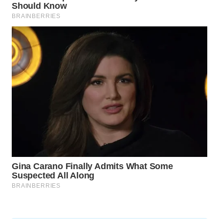
LAPAK
WAHANA
Wahana
Network
KONSUMEN
LISTRIK
MASYARAKAT
KELISTRIKAN
WALINKI
ID
MAWAKA
ID