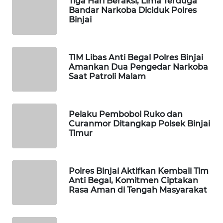
Tiga Hari Beraksi, Lima Terduga
FORWAMKI
Bandar Narkoba Diciduk Polres
Binjai
ALPERKLINAS
TIM Libas Anti Begal Polres Binjai
FORJASIDA
Amankan Dua Pengedar Narkoba
Saat Patroli Malam
TAMBANG
NEWS
Pelaku Pembobol Ruko dan
Curanmor Ditangkap Polsek Binjai
SITUNGIR
Timur
NEWS
SIDIKALANG
Polres Binjai Aktifkan Kembali Tim
NEWS
Anti Begal, Komitmen Ciptakan
Rasa Aman di Tengah Masyarakat
SIBARAGAS
NEWS