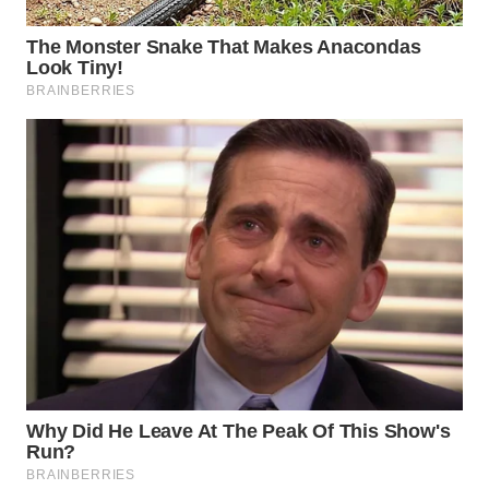
WN
SEMARANG
WN
SOLO
WN
BOROBUDUR
WN
MADURA
WN
SURABAYA
WN
NATUNA