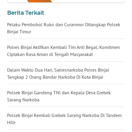
WN
Berita Terkait
KALSEL
Pelaku Pembobol Ruko dan Curanmor Ditangkap Polsek
WN
Binjai Timur
KALTIM
Polres Binjai Aktifkan Kembali Tim Anti Begal, Komitmen
WN
Ciptakan Rasa Aman di Tengah Masyarakat
SULSEL
Dalam Waktu Dua Hari, Satresnarkoba Polres Binjai
WN
Tangkap 2 Orang Bandar Narkoba Di Kota Binjai
GORONTALO
Polsek Binjai Gandeng TNI dan Kepala Desa Grebek
WN
Sarang Narkoba
SULUT
Polsek Binjai Kembali Grebek Sarang Narkoba Di Tandem
WN
MALUKU
Hilir