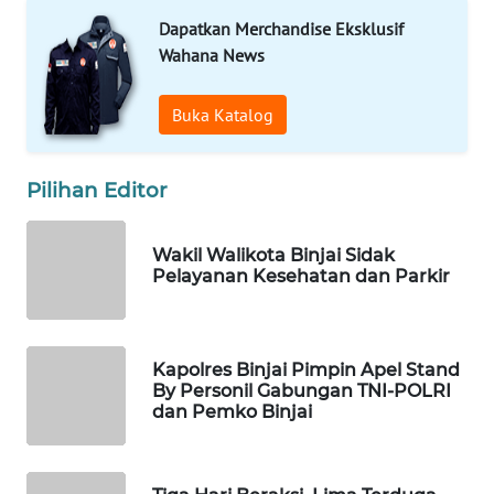
Dapatkan Merchandise Eksklusif
MARTABAT
Wahana News
NET
Buka Katalog
PLN
WATCH
Pilihan Editor
MKLI
Wakil Walikota Binjai Sidak
LPKKI
Pelayanan Kesehatan dan Parkir
LKKI
Kapolres Binjai Pimpin Apel Stand
KOPEKLIN
By Personil Gabungan TNI-POLRI
dan Pemko Binjai
PORTAL
KONSUMEN