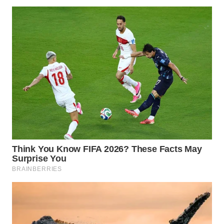
WN
BINTAN
WN
MANDALIKA
WN
LIKUPANG
WN
LABUANBAJO
WN
BORNEO
Wahana
Media
Group