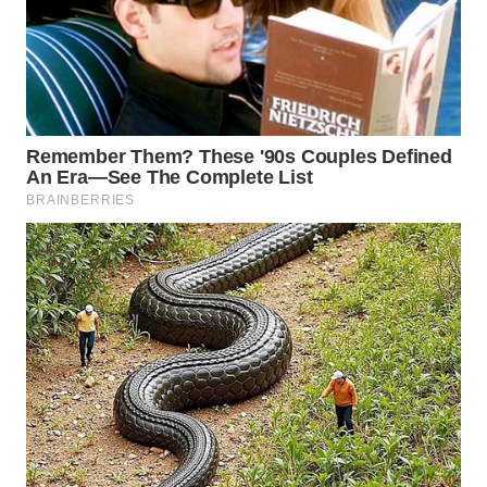
WN
KUNINGAN
WN
MAJALENGKA
WN
SUBANG
WN
SUKABUMI
WN
PURWAKARTA
WN
PRIANGAN
TIMUR