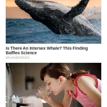
WAHANA
NEWS
WAHANA
TANI
WAHANA
ADVOKAT
WAHANA
INFRASTRUKTUR
WAHANA
KONSUMEN
WAHANA
LISTRIK