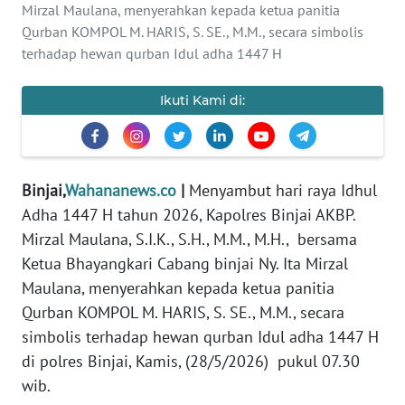
Mirzal Maulana, menyerahkan kepada ketua panitia
DISCLAIMER
Qurban KOMPOL M. HARIS, S. SE., M.M., secara simbolis
terhadap hewan qurban Idul adha 1447 H
Wahana
News
Ikuti Kami di:
Regional
WN
SUMUT
Binjai,
Wahananews.co
|
Menyambut hari raya Idhul
Adha 1447 H tahun 2026, Kapolres Binjai AKBP.
WN
Mirzal Maulana, S.I.K., S.H., M.M., M.H., bersama
JAKARTA
Ketua Bhayangkari Cabang binjai Ny. Ita Mirzal
WN
Maulana, menyerahkan kepada ketua panitia
JABAR
Qurban KOMPOL M. HARIS, S. SE., M.M., secara
simbolis terhadap hewan qurban Idul adha 1447 H
WN
di polres Binjai, Kamis, (28/5/2026) pukul 07.30
BANTEN
wib.