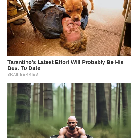
SELATAN
WN
TANJUNG
LESUNG
WN
KARO
WN
SIMALUNGUN
WN
LABUHANBATU
WN
TAPANULI
TENGAH