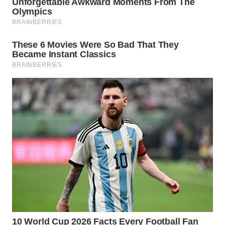
WAHANA
UMKM
WAHANA
SELEB
WAHANA
PERSONA
WAHANA
OTOMOTIF
WAHANA
HEALTH
WAHANA
DESA
WISATA