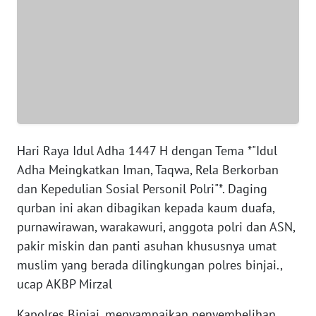
WN
JAMBI
WN
SULTRA
WN
NTB
Hari Raya Idul Adha 1447 H dengan Tema *"Idul
Adha Meingkatkan Iman, Taqwa, Rela Berkorban
WN
dan Kepedulian Sosial Personil Polri"*. Daging
SULTENG
qurban ini akan dibagikan kepada kaum duafa,
purnawirawan, warakawuri, anggota polri dan ASN,
WN
pakir miskin dan panti asuhan khususnya umat
SULBAR
muslim yang berada dilingkungan polres binjai.,
ucap AKBP Mirzal
WN
BABEL
Kapolres Binjai, menyampaikan penyembelihan