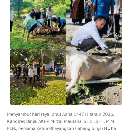
KONTAK
KAMI
INFO
IKLAN
TENTANG
KAMI
PEDOMAN
MEDIA
SIBER
REDAKSI
Menyambut hari raya Idhul Adha 1447 H tahun 2026,
Kapolres Binjai AKBP. Mirzal Maulana, S.I.K., S.H., M.M.,
KARIR
M.H., bersama Ketua Bhayangkari Cabang binjai Ny. Ita