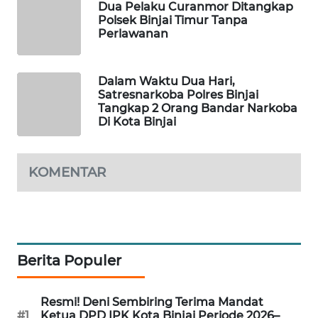
Dua Pelaku Curanmor Ditangkap
METRO
Polsek Binjai Timur Tanpa
Perlawanan
SIANTAR
NEWS
Dalam Waktu Dua Hari,
METRO
Satresnarkoba Polres Binjai
MEDAN
Tangkap 2 Orang Bandar Narkoba
NEWS
Di Kota Binjai
METRO
JAKARTA
KOMENTAR
NEWS
KRT
NEWS
Berita Populer
KARING
NEWS
Resmi! Deni Sembiring Terima Mandat
#1
Ketua DPD IPK Kota Binjai Periode 2026–