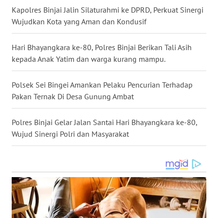
WN
Kapolres Binjai Jalin Silaturahmi ke DPRD, Perkuat Sinergi
MALUT
Wujudkan Kota yang Aman dan Kondusif
WN
Hari Bhayangkara ke-80, Polres Binjai Berikan Tali Asih
DAIRI
kepada Anak Yatim dan warga kurang mampu.
WN
Polsek Sei Bingei Amankan Pelaku Pencurian Terhadap
DANAU
Pakan Ternak Di Desa Gunung Ambat
TOBA
Polres Binjai Gelar Jalan Santai Hari Bhayangkara ke-80,
WN
Wujud Sinergi Polri dan Masyarakat
NIAS
WN
LANGKAT
WN
TAPANULI