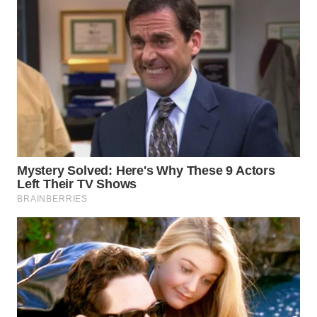
WN
CIANJUR
WN
KEPULAUAN
SERIBU
WN
TANGERANG
WN
BINJAI
WN
CIREBON
WN
INDRAMAYU