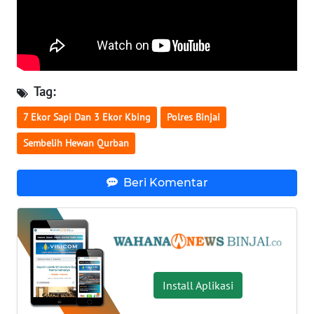
WN
JOGJA
WN
JATIM
Tag:
7 Ekor Sapi Dan 3 Ekor Kbing
Polres Binjai
WN
BALI
Sembelih Hewan Qurban
WN
Beri Komentar
KALBAR
WN
KALTENG
WN
Install Aplikasi
KALTARA