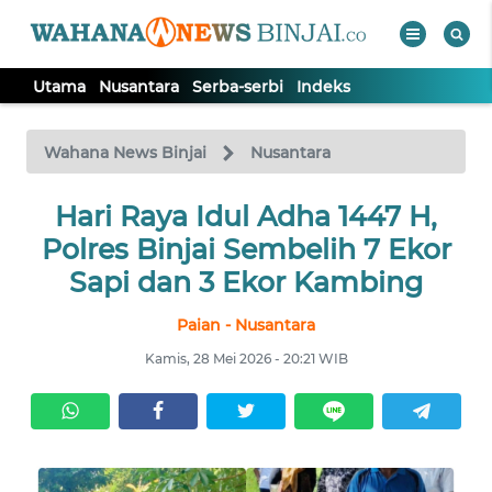
Utama
Nusantara
Serba-serbi
Indeks
WAHANA
Tutup
TV
Wahana News Binjai
Nusantara
Hari Raya Idul Adha 1447 H,
UTAMA
Polres Binjai Sembelih 7 Ekor
NUSANTARA
Sapi dan 3 Ekor Kambing
Paian - Nusantara
SERBA-
SERBI
Kamis, 28 Mei 2026 - 20:21 WIB
Informasi
INDEKS
BERITA