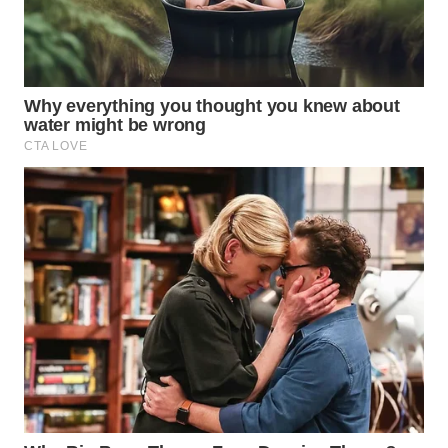
WN DELI
SERDANG
WN
TEBING
TINGGI
WN
PAKPAK
WN
KARAWANG
WN
BEKASI
WN
BOGOR