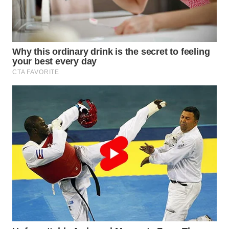
WAHANA
TRAVEL
WAHANA
TV
WAHANANEWS
ID
WAHANANEWS
CO ID
WAHANANEWS
NET
WAHANA
SPORT