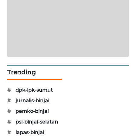
BERKAT
NEWS
BERAMPU
NEWS
ANUGERAH
NEWS
AKHLAK
Trending
ID
#
dpk-ipk-sumut
PERAPKI
NEWS
#
jurnalis-binjai
#
pemko-binjai
SONYA
ASA
#
psi-binjai-selatan
NEWS
#
lapas-binjai