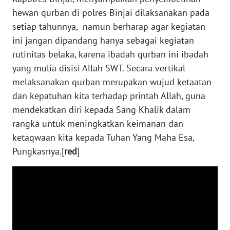
hewan qurban di polres Binjai dilaksanakan pada
WN
setiap tahunnya, namun berharap agar kegiatan
SUMBAR
ini jangan dipandang hanya sebagai kegiatan
WN
rutinitas belaka, karena ibadah qurban ini ibadah
SUMSEL
yang mulia disisi Allah SWT. Secara vertikal
melaksanakan qurban merupakan wujud ketaatan
WN
dan kepatuhan kita terhadap printah Allah, guna
BENGKULU
mendekatkan diri kepada Sang Khalik dalam
rangka untuk meningkatkan keimanan dan
WN
ketaqwaan kita kepada Tuhan Yang Maha Esa,
LAMPUNG
Pungkasnya.[
red
]
WN
JATENG
WN
NUSANTARA