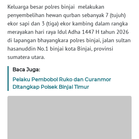
WN
Keluarga besar polres binjai melakukan
NTT
penyembelihan hewan qurban sebanyak 7 (tujuh)
ekor sapi dan 3 (tiga) ekor kambing dalam rangka
WN
merayakan hari raya Idul Adha 1447 H tahun 2026
KEPRI
di lapangan bhayangkara polres binjai, jalan sultan
hasanuddin No.1 binjai kota Binjai, provinsi
WN
sumatera utara.
PAPUA
Baca Juga:
WN
Pelaku Pembobol Ruko dan Curanmor
PAPUA
BARAT
Ditangkap Polsek Binjai Timur
WN
RIAU
WN
SERAMBI