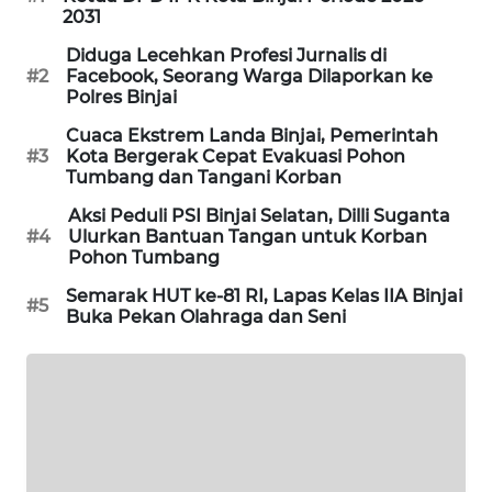
JURNAL
2031
MARITIM
Diduga Lecehkan Profesi Jurnalis di
#2
Facebook, Seorang Warga Dilaporkan ke
HUMBANG
Polres Binjai
NEWS
Cuaca Ekstrem Landa Binjai, Pemerintah
#3
Kota Bergerak Cepat Evakuasi Pohon
GARONGGANG
Tumbang dan Tangani Korban
NEWS
Aksi Peduli PSI Binjai Selatan, Dilli Suganta
#4
Ulurkan Bantuan Tangan untuk Korban
Pohon Tumbang
FISUELRI
ID
Semarak HUT ke-81 RI, Lapas Kelas IIA Binjai
#5
Buka Pekan Olahraga dan Seni
ENERGI
NEWS
CILEUNGSI
NEWS