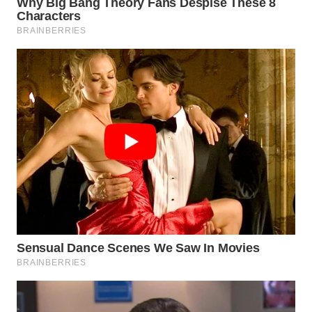
WN
DEPOK
WN
TAPANULI
UTARA
WN
SAMOSIR
WN
PADANG
LAWAS
WN
SUMEDANG