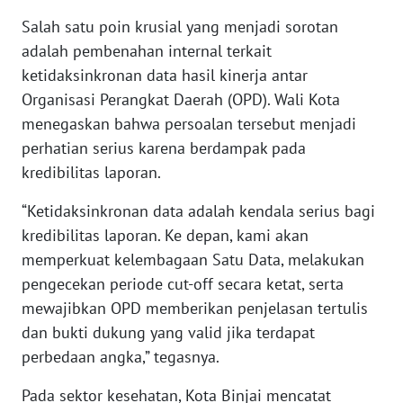
Salah satu poin krusial yang menjadi sorotan
WN
JAMBI
adalah pembenahan internal terkait
ketidaksinkronan data hasil kinerja antar
WN
Organisasi Perangkat Daerah (OPD). Wali Kota
SULTRA
menegaskan bahwa persoalan tersebut menjadi
perhatian serius karena berdampak pada
WN
kredibilitas laporan.
NTB
“Ketidaksinkronan data adalah kendala serius bagi
WN
kredibilitas laporan. Ke depan, kami akan
SULTENG
memperkuat kelembagaan Satu Data, melakukan
pengecekan periode cut-off secara ketat, serta
WN
mewajibkan OPD memberikan penjelasan tertulis
SULBAR
dan bukti dukung yang valid jika terdapat
perbedaan angka,” tegasnya.
WN
BABEL
Pada sektor kesehatan, Kota Binjai mencatat