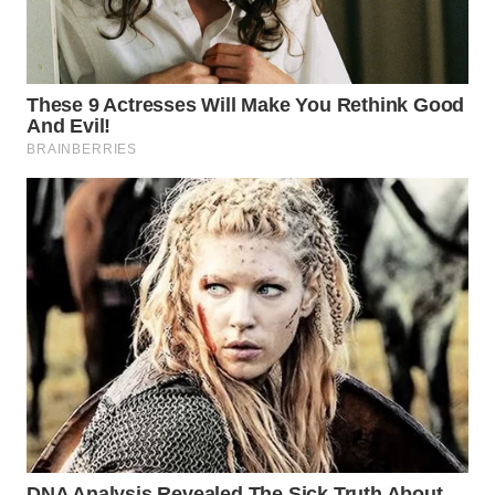
WN
KUNINGAN
WN
MAJALENGKA
WN
SUBANG
WN
SUKABUMI
WN
PURWAKARTA
WN
PRIANGAN
TIMUR