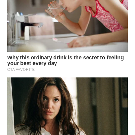
WN
CIANJUR
WN
KEPULAUAN
SERIBU
WN
TANGERANG
WN
BINJAI
WN
CIREBON
WN
INDRAMAYU