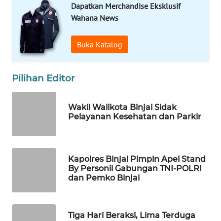
Dapatkan Merchandise Eksklusif
METRO
Wahana News
SIANTAR
NEWS
Buka Katalog
METRO
MEDAN
Pilihan Editor
NEWS
METRO
Wakil Walikota Binjai Sidak
Pelayanan Kesehatan dan Parkir
JAKARTA
NEWS
KRT
Kapolres Binjai Pimpin Apel Stand
NEWS
By Personil Gabungan TNI-POLRI
dan Pemko Binjai
KARING
NEWS
Tiga Hari Beraksi, Lima Terduga