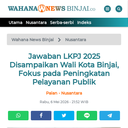
Utama
Nusantara
Serba-serbi
Indeks
WAHANA
Tutup
TV
Wahana News Binjai
Nusantara
Jawaban LKPJ 2025
UTAMA
Disampaikan Wali Kota Binjai,
NUSANTARA
Fokus pada Peningkatan
Pelayanan Publik
SERBA-
Paian - Nusantara
SERBI
Rabu, 6 Mei 2026 - 21:52 WIB
Informasi
INDEKS
BERITA