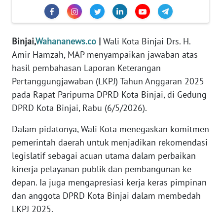
DISCLAIMER
Wahana
Binjai,
Wahananews.co
|
Wali Kota Binjai Drs. H.
News
Amir Hamzah, MAP menyampaikan jawaban atas
Regional
hasil pembahasan Laporan Keterangan
Pertanggungjawaban (LKPJ) Tahun Anggaran 2025
WN
SUMUT
pada Rapat Paripurna DPRD Kota Binjai, di Gedung
DPRD Kota Binjai, Rabu (6/5/2026).
WN
Dalam pidatonya, Wali Kota menegaskan komitmen
JAKARTA
pemerintah daerah untuk menjadikan rekomendasi
legislatif sebagai acuan utama dalam perbaikan
WN
JABAR
kinerja pelayanan publik dan pembangunan ke
depan. Ia juga mengapresiasi kerja keras pimpinan
WN
dan anggota DPRD Kota Binjai dalam membedah
BANTEN
LKPJ 2025.