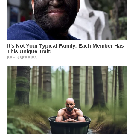
WAHANA
NEWS
WAHANA
TANI
WAHANA
ADVOKAT
WAHANA
INFRASTRUKTUR
WAHANA
KONSUMEN
WAHANA
LISTRIK