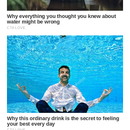
WAHANA
TRAVEL
WAHANA
TV
WAHANANEWS
ID
WAHANANEWS
CO ID
WAHANANEWS
NET
WAHANA
SPORT