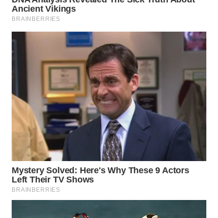
WN
SEMARANG
WN
SOLO
WN
BOROBUDUR
WN
MADURA
WN
SURABAYA
WN
NATUNA