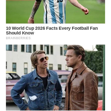
MARTABAT
NET
PLN
WATCH
MKLI
LPKKI
LKKI
KOPEKLIN
PORTAL
KONSUMEN