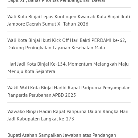
Dapil XII, Bahas Prioritas Pembangunan Daerah
SELATAN
Wali Kota Binjai Lepas Kontingen Kwarcab Kota Binjai Ikuti
WN
TANJUNG
Jambore Daerah Sumut XI Tahun 2026
LESUNG
Wali Kota Binjai Ikuti Kick Off Hari Bakti PERDAMI ke-62,
WN
Dukung Peningkatan Layanan Kesehatan Mata
KARO
Hari Jadi Kota Binjai Ke-154, Momentum Melangkah Maju
WN
Menuju Kota Sejahtera
SIMALUNGUN
Wakil Wali Kota Binjai Hadiri Rapat Paripurna Penyampaian
WN
Ranperda Perubahan APBD 2025
LABUHANBATU
Wawako Binjai Hadiri Rapat Paripurna Dalam Rangka Hari
WN
Jadi Kabupaten Langkat ke-273
TAPANULI
TENGAH
Bupati Asahan Sampaikan Jawaban atas Pandangan