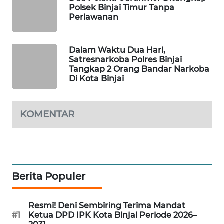
BERKAT
Polsek Binjai Timur Tanpa
NEWS
Perlawanan
BERAMPU
Dalam Waktu Dua Hari,
NEWS
Satresnarkoba Polres Binjai
Tangkap 2 Orang Bandar Narkoba
ANUGERAH
Di Kota Binjai
NEWS
KOMENTAR
AKHLAK
ID
PERAPKI
NEWS
Berita Populer
SONYA
ASA
Resmi! Deni Sembiring Terima Mandat
NEWS
#1
Ketua DPD IPK Kota Binjai Periode 2026–