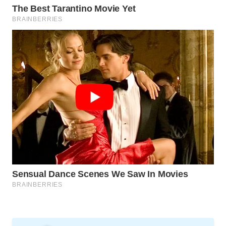
FORWAMKI
ALPERKLINAS
FORJASIDA
TAMBANG
NEWS
SITUNGIR
NEWS
SIDIKALANG
NEWS
SIBARAGAS
NEWS