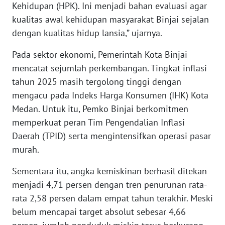
Kehidupan (HPK). Ini menjadi bahan evaluasi agar
WN
kualitas awal kehidupan masyarakat Binjai sejalan
JOGJA
dengan kualitas hidup lansia,” ujarnya.
WN
Pada sektor ekonomi, Pemerintah Kota Binjai
JATIM
mencatat sejumlah perkembangan. Tingkat inflasi
tahun 2025 masih tergolong tinggi dengan
WN
mengacu pada Indeks Harga Konsumen (IHK) Kota
BALI
Medan. Untuk itu, Pemko Binjai berkomitmen
memperkuat peran Tim Pengendalian Inflasi
WN
KALBAR
Daerah (TPID) serta mengintensifkan operasi pasar
murah.
WN
Sementara itu, angka kemiskinan berhasil ditekan
KALTENG
menjadi 4,71 persen dengan tren penurunan rata-
rata 2,58 persen dalam empat tahun terakhir. Meski
WN
KALTARA
belum mencapai target absolut sebesar 4,66