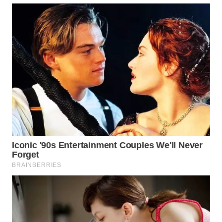
WN
DEPOK
WN
TAPANULI
UTARA
WN
SAMOSIR
WN
PADANG
LAWAS
WN
SUMEDANG