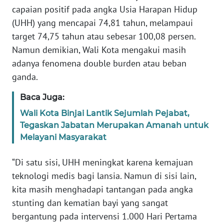
capaian positif pada angka Usia Harapan Hidup
WN
(UHH) yang mencapai 74,81 tahun, melampaui
SUMBAR
target 74,75 tahun atau sebesar 100,08 persen.
Namun demikian, Wali Kota mengakui masih
WN
SUMSEL
adanya fenomena double burden atau beban
ganda.
WN
Baca Juga:
BENGKULU
Wali Kota Binjai Lantik Sejumlah Pejabat,
Tegaskan Jabatan Merupakan Amanah untuk
WN
LAMPUNG
Melayani Masyarakat
“Di satu sisi, UHH meningkat karena kemajuan
WN
JATENG
teknologi medis bagi lansia. Namun di sisi lain,
kita masih menghadapi tantangan pada angka
WN
stunting dan kematian bayi yang sangat
NUSANTARA
bergantung pada intervensi 1.000 Hari Pertama