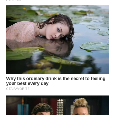
WAHANA
UMKM
WAHANA
SELEB
WAHANA
PERSONA
WAHANA
OTOMOTIF
WAHANA
HEALTH
WAHANA
DESA
WISATA