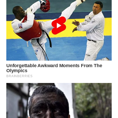
WN
BINTAN
WN
MANDALIKA
WN
LIKUPANG
WN
LABUANBAJO
WN
BORNEO
Wahana
Media
Group