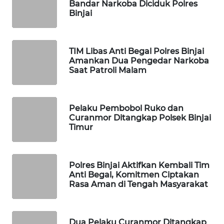
Bandar Narkoba Diciduk Polres
JURNAL
Binjai
MARITIM
HUMBANG
TIM Libas Anti Begal Polres Binjai
NEWS
Amankan Dua Pengedar Narkoba
Saat Patroli Malam
GARONGGANG
NEWS
Pelaku Pembobol Ruko dan
FISUELRI
Curanmor Ditangkap Polsek Binjai
Timur
ID
ENERGI
NEWS
Polres Binjai Aktifkan Kembali Tim
Anti Begal, Komitmen Ciptakan
Rasa Aman di Tengah Masyarakat
CILEUNGSI
NEWS
Dua Pelaku Curanmor Ditangkap