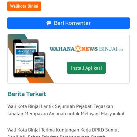
WN
Walikota Binjai
MALUT
Beri Komentar
WN
DAIRI
WN
DANAU
TOBA
Install Aplikasi
WN
NIAS
Berita Terkait
WN
Wali Kota Binjai Lantik Sejumlah Pejabat, Tegaskan
LANGKAT
Jabatan Merupakan Amanah untuk Melayani Masyarakat
WN
Wali Kota Binjai Terima Kunjungan Kerja DPRD Sumut
TAPANULI