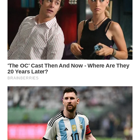
LAPAK
WAHANA
Wahana
Network
KONSUMEN
LISTRIK
MASYARAKAT
KELISTRIKAN
WALINKI
ID
MAWAKA
ID