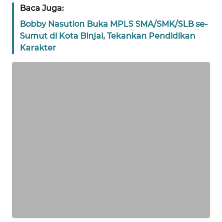
WN
Baca Juga:
NTT
Bobby Nasution Buka MPLS SMA/SMK/SLB se-
Sumut di Kota Binjai, Tekankan Pendidikan
WN
Karakter
KEPRI
WN
PAPUA
WN
PAPUA
BARAT
WN
RIAU
WN
SERAMBI