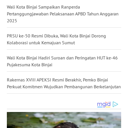
WN DELI
Wali Kota Binjai Sampaikan Ranperda
SERDANG
Pertanggungjawaban Pelaksanaan APBD Tahun Anggaran
2025
WN
TEBING
PRSU ke-50 Resmi Dibuka, Wali Kota Binjai Dorong
TINGGI
Kolaborasi untuk Kemajuan Sumut
WN
Wali Kota Binjai Hadiri Suroan dan Peringatan HUT ke-46
PAKPAK
Pujakesuma Kota Binjai
WN
Rakernas XVIII APEKSI Resmi Berakhir, Pemko Binjai
KARAWANG
Perkuat Komitmen Wujudkan Pembangunan Berkelanjutan
WN
BEKASI
WN
BOGOR