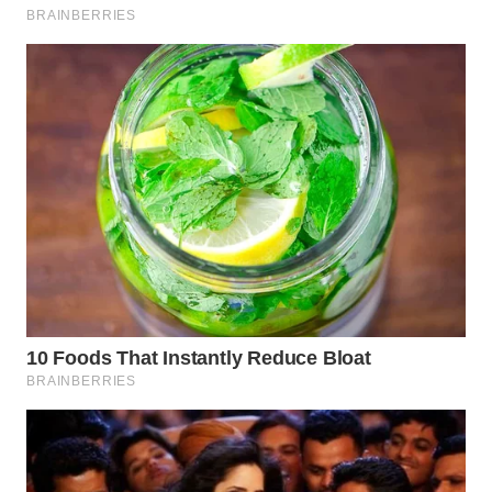
WAHANA
TRAVEL
WAHANA
TV
WAHANANEWS
ID
WAHANANEWS
CO ID
WAHANANEWS
NET
WAHANA
SPORT