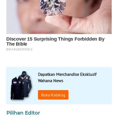
METRO
SIANTAR
NEWS
METRO
MEDAN
NEWS
METRO
JAKARTA
NEWS
Dapatkan Merchandise Eksklusif
Wahana News
KRT
NEWS
Buka Katalog
KARING
NEWS
Pilihan Editor