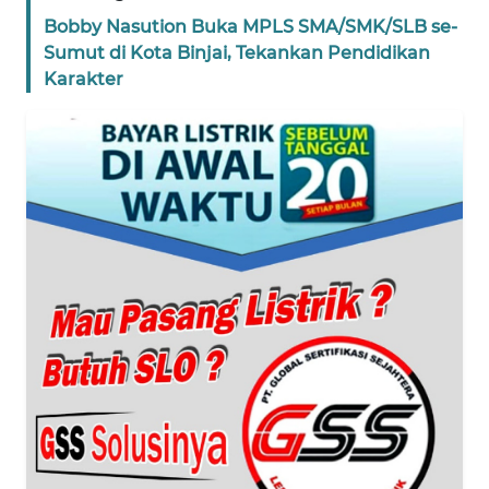
WN
Bobby Nasution Buka MPLS SMA/SMK/SLB se-
NTT
Sumut di Kota Binjai, Tekankan Pendidikan
Karakter
WN
KEPRI
WN
PAPUA
WN
PAPUA
BARAT
WN
RIAU
WN
SERAMBI