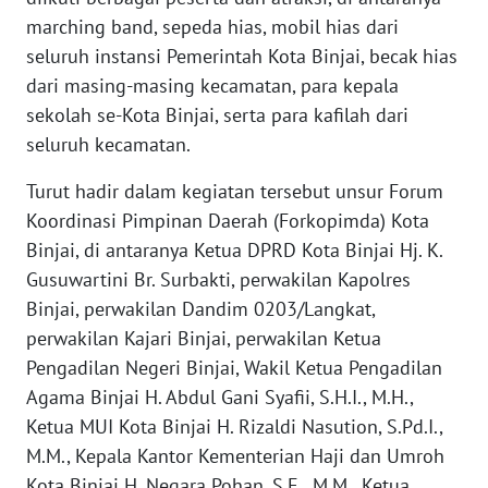
marching band, sepeda hias, mobil hias dari
WN
JOGJA
seluruh instansi Pemerintah Kota Binjai, becak hias
dari masing-masing kecamatan, para kepala
WN
sekolah se-Kota Binjai, serta para kafilah dari
JATIM
seluruh kecamatan.
Turut hadir dalam kegiatan tersebut unsur Forum
WN
BALI
Koordinasi Pimpinan Daerah (Forkopimda) Kota
Binjai, di antaranya Ketua DPRD Kota Binjai Hj. K.
WN
Gusuwartini Br. Surbakti, perwakilan Kapolres
KALBAR
Binjai, perwakilan Dandim 0203/Langkat,
perwakilan Kajari Binjai, perwakilan Ketua
WN
Pengadilan Negeri Binjai, Wakil Ketua Pengadilan
KALTENG
Agama Binjai H. Abdul Gani Syafii, S.H.I., M.H.,
Ketua MUI Kota Binjai H. Rizaldi Nasution, S.Pd.I.,
WN
M.M., Kepala Kantor Kementerian Haji dan Umroh
KALTARA
Kota Binjai H. Negara Pohan, S.E., M.M., Ketua