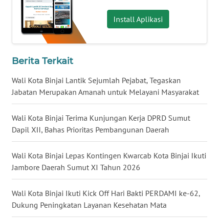
SELATAN
Install Aplikasi
WN
TANJUNG
LESUNG
Berita Terkait
WN
Wali Kota Binjai Lantik Sejumlah Pejabat, Tegaskan
KARO
Jabatan Merupakan Amanah untuk Melayani Masyarakat
WN
Wali Kota Binjai Terima Kunjungan Kerja DPRD Sumut
SIMALUNGUN
Dapil XII, Bahas Prioritas Pembangunan Daerah
WN
Wali Kota Binjai Lepas Kontingen Kwarcab Kota Binjai Ikuti
LABUHANBATU
Jambore Daerah Sumut XI Tahun 2026
WN
TAPANULI
Wali Kota Binjai Ikuti Kick Off Hari Bakti PERDAMI ke-62,
TENGAH
Dukung Peningkatan Layanan Kesehatan Mata