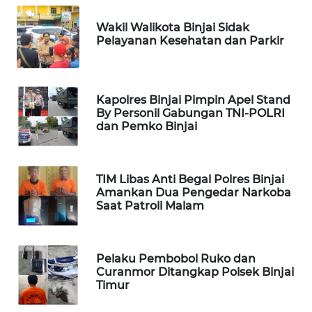
JURNAL
MARITIM
Wakil Walikota Binjai Sidak
Pelayanan Kesehatan dan Parkir
HUMBANG
NEWS
Kapolres Binjai Pimpin Apel Stand
GARONGGANG
By Personil Gabungan TNI-POLRI
NEWS
dan Pemko Binjai
FISUELRI
ID
TIM Libas Anti Begal Polres Binjai
Amankan Dua Pengedar Narkoba
Saat Patroli Malam
ENERGI
NEWS
Pelaku Pembobol Ruko dan
CILEUNGSI
Curanmor Ditangkap Polsek Binjai
NEWS
Timur