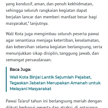
yang kondusif, aman, dan penuh kekhidmatan,
WN
sehingga seluruh rangkaian kegiatan dapat
SUMBAR
berjalan lancar dan memberi manfaat besar bagi
masyarakat,” lanjutnya.
WN
SUMSEL
Wali Kota juga mengimbau seluruh peserta pawai
agar senantiasa menjaga ketertiban, keselamatan,
WN
dan kebersihan selama kegiatan berlangsung, serta
BENGKULU
menunjukkan sikap disiplin, tanggung jawab, dan
semangat persaudaraan.
WN
LAMPUNG
Baca Juga:
Wali Kota Binjai Lantik Sejumlah Pejabat,
WN
Tegaskan Jabatan Merupakan Amanah untuk
JATENG
Melayani Masyarakat
WN
Pawai Ta’aruf tahun ini berlangsung meriah dengan
NUSANTARA
diikuti berbagai peserta dan atraksi, di antaranya