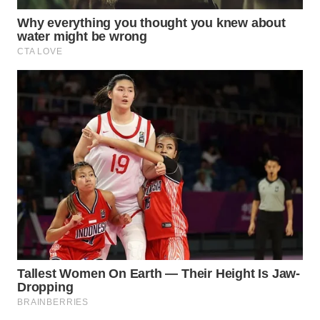
WN
KUNINGAN
WN
MAJALENGKA
WN
SUBANG
WN
SUKABUMI
WN
PURWAKARTA
WN
PRIANGAN
TIMUR