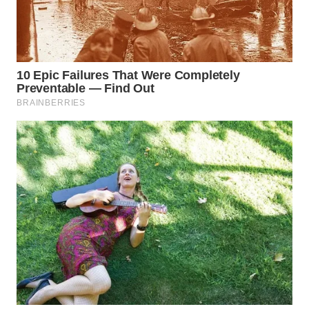
LAPAK
WAHANA
Wahana
Network
KONSUMEN
LISTRIK
MASYARAKAT
KELISTRIKAN
WALINKI
ID
MAWAKA
ID