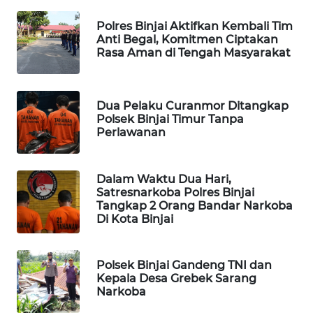
BERKAT
NEWS
Polres Binjai Aktifkan Kembali Tim
Anti Begal, Komitmen Ciptakan
Rasa Aman di Tengah Masyarakat
BERAMPU
NEWS
Dua Pelaku Curanmor Ditangkap
ANUGERAH
Polsek Binjai Timur Tanpa
NEWS
Perlawanan
AKHLAK
ID
Dalam Waktu Dua Hari,
Satresnarkoba Polres Binjai
Tangkap 2 Orang Bandar Narkoba
PERAPKI
Di Kota Binjai
NEWS
SONYA
Polsek Binjai Gandeng TNI dan
Kepala Desa Grebek Sarang
ASA
Narkoba
NEWS