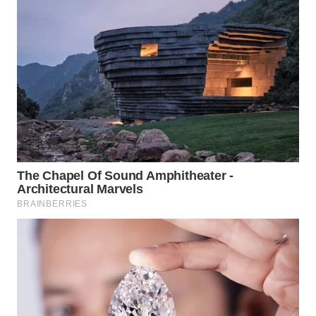
FORWAMKI
ALPERKLINAS
FORJASIDA
TAMBANG
NEWS
SITUNGIR
NEWS
SIDIKALANG
NEWS
SIBARAGAS
NEWS