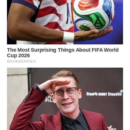
WN
BINTAN
WN
MANDALIKA
WN
LIKUPANG
WN
LABUANBAJO
WN
BORNEO
Wahana
Media
Group