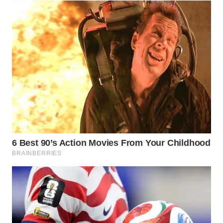
WN
SEMARANG
WN
SOLO
WN
BOROBUDUR
WN
MADURA
WN
SURABAYA
WN
NATUNA