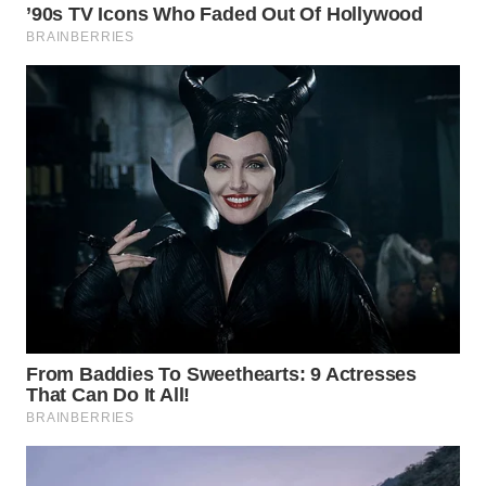
MARTABAT
NET
PLN
WATCH
MKLI
LPKKI
LKKI
KOPEKLIN
PORTAL
KONSUMEN