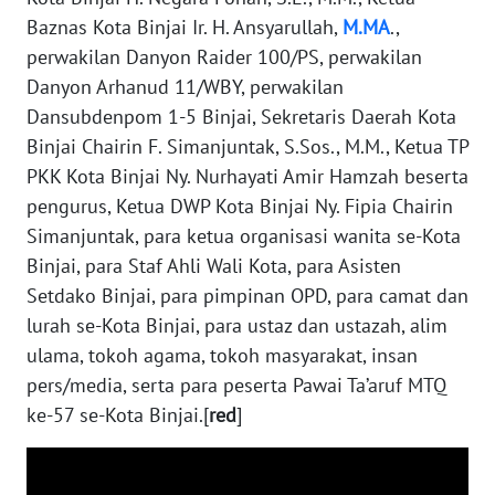
WN
Baznas Kota Binjai Ir. H. Ansyarullah,
M.MA
.,
KALSEL
perwakilan Danyon Raider 100/PS, perwakilan
Danyon Arhanud 11/WBY, perwakilan
WN
Dansubdenpom 1-5 Binjai, Sekretaris Daerah Kota
KALTIM
Binjai Chairin F. Simanjuntak, S.Sos., M.M., Ketua TP
PKK Kota Binjai Ny. Nurhayati Amir Hamzah beserta
WN
pengurus, Ketua DWP Kota Binjai Ny. Fipia Chairin
SULSEL
Simanjuntak, para ketua organisasi wanita se-Kota
Binjai, para Staf Ahli Wali Kota, para Asisten
WN
GORONTALO
Setdako Binjai, para pimpinan OPD, para camat dan
lurah se-Kota Binjai, para ustaz dan ustazah, alim
WN
ulama, tokoh agama, tokoh masyarakat, insan
SULUT
pers/media, serta para peserta Pawai Ta’aruf MTQ
ke-57 se-Kota Binjai.[
red
]
WN
MALUKU