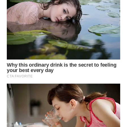
WN
DEPOK
WN
TAPANULI
UTARA
WN
SAMOSIR
WN
PADANG
LAWAS
WN
SUMEDANG