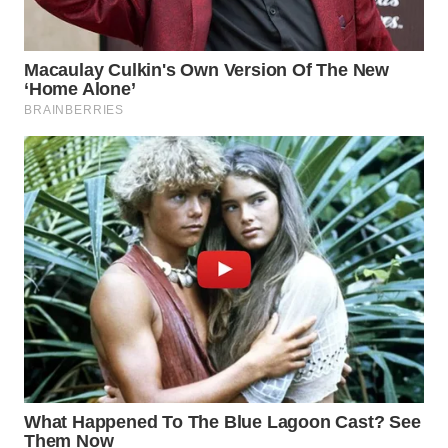
WAHANA
NEWS
WAHANA
TANI
WAHANA
ADVOKAT
WAHANA
INFRASTRUKTUR
WAHANA
KONSUMEN
WAHANA
LISTRIK