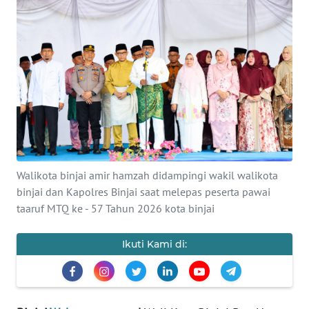
KONTAK
KAMI
INFO
IKLAN
TENTANG
KAMI
Walikota binjai amir hamzah didampingi wakil walikota
PEDOMAN
binjai dan Kapolres Binjai saat melepas peserta pawai
MEDIA
taaruf MTQ ke - 57 Tahun 2026 kota binjai
SIBER
Ikuti Kami di:
REDAKSI
KARIR