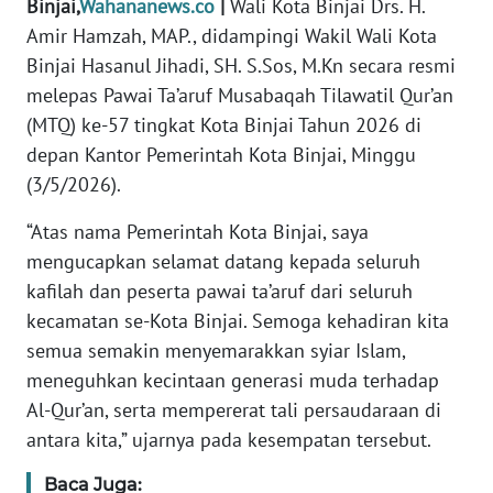
Binjai,
Wahananews.co
|
Wali Kota Binjai Drs. H.
DISCLAIMER
Amir Hamzah, MAP., didampingi Wakil Wali Kota
Binjai Hasanul Jihadi, SH. S.Sos, M.Kn secara resmi
Wahana
melepas Pawai Ta’aruf Musabaqah Tilawatil Qur’an
News
(MTQ) ke-57 tingkat Kota Binjai Tahun 2026 di
Regional
depan Kantor Pemerintah Kota Binjai, Minggu
(3/5/2026).
WN
SUMUT
“Atas nama Pemerintah Kota Binjai, saya
mengucapkan selamat datang kepada seluruh
WN
kafilah dan peserta pawai ta’aruf dari seluruh
JAKARTA
kecamatan se-Kota Binjai. Semoga kehadiran kita
semua semakin menyemarakkan syiar Islam,
WN
JABAR
meneguhkan kecintaan generasi muda terhadap
Al-Qur’an, serta mempererat tali persaudaraan di
WN
antara kita,” ujarnya pada kesempatan tersebut.
BANTEN
Baca Juga: