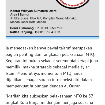
WN
JAMBI
WN
SULTRA
WN
Ia menegaskan bahwa pawai ta’aruf merupakan
NTB
bagian penting dari rangkaian pelaksanaan MTQ.
WN
Kegiatan ini bukan sekadar seremonial, tetapi juga
SULTENG
memiliki makna strategis sebagai media syiar
Islam. Menurutnya, momentum MTQ harus
WN
dijadikan sebagai sarana introspeksi diri dalam
SULBAR
memperkuat hubungan dengan Al-Qur’an.
WN
“Marilah kita sukseskan pelaksanaan MTQ ke-57
BABEL
tingkat Kota Binjai ini dengan menjaga suasana