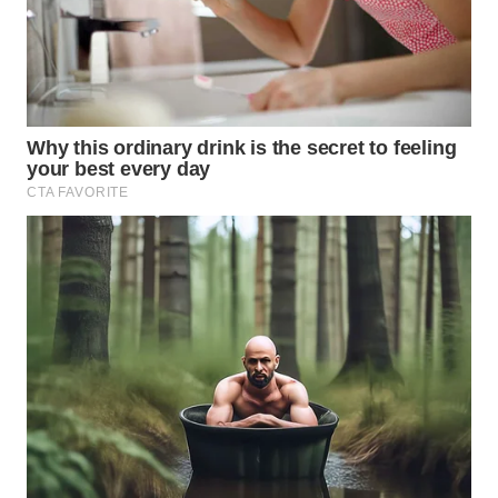
WN
CIANJUR
WN
KEPULAUAN
SERIBU
WN
TANGERANG
WN
BINJAI
WN
CIREBON
WN
INDRAMAYU