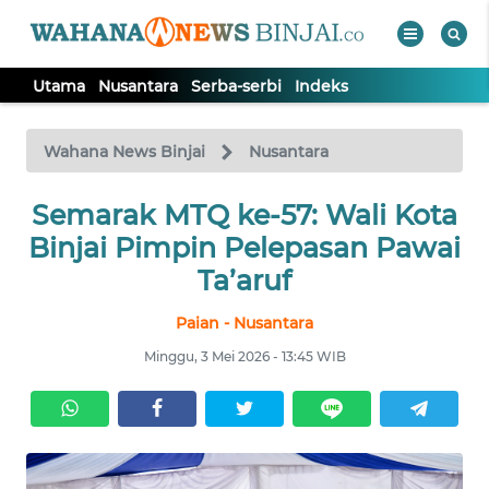
Utama
Nusantara
Serba-serbi
Indeks
WAHANA
Tutup
TV
Wahana News Binjai
Nusantara
Semarak MTQ ke-57: Wali Kota
UTAMA
Binjai Pimpin Pelepasan Pawai
NUSANTARA
Ta’aruf
Paian - Nusantara
SERBA-
SERBI
Minggu, 3 Mei 2026 - 13:45 WIB
Informasi
INDEKS
BERITA