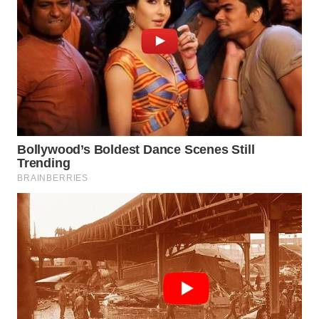
WAHANA
UMKM
WAHANA
SELEB
WAHANA
PERSONA
WAHANA
OTOMOTIF
WAHANA
HEALTH
WAHANA
DESA
WISATA