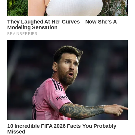
LAPAK
WAHANA
Wahana
Network
KONSUMEN
LISTRIK
MASYARAKAT
KELISTRIKAN
WALINKI
ID
MAWAKA
ID