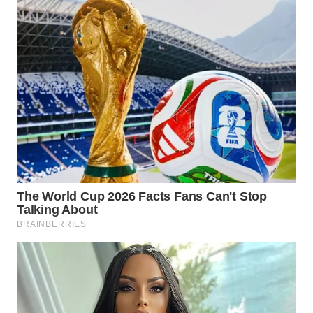
SELATAN
WN
TANJUNG
LESUNG
WN
KARO
WN
SIMALUNGUN
WN
LABUHANBATU
WN
TAPANULI
TENGAH