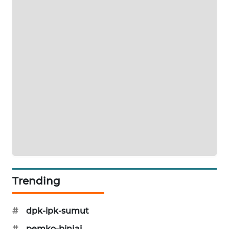
BERKAT
NEWS
BERAMPU
NEWS
ANUGERAH
NEWS
AKHLAK
ID
PERAPKI
NEWS
Trending
SONYA
ASA
#
dpk-ipk-sumut
NEWS
#
pemko-binjai