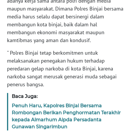
adanya kerja sama antara polri dengan media
maupun masyarakat. Dimana Polres Binjai bersama
WN
media harus selalu dapat bersinergi dalam
JAMBI
membangun kota binjai, baik dalam hal
WN
membangun ekonomi masyarakat maupun
SULTRA
kamtibmas yang aman dan kondusif.
" Polres Binjai tetap berkomitmen untuk
WN
NTB
melaksanakan penegakan hukum terhadap
peredaran gelap narkoba di kota Binjai, karena
WN
narkoba sangat merusak generasi muda sebagai
SULTENG
penerus bangsa.
Baca Juga:
WN
SULBAR
Penuh Haru, Kapolres Binjai Bersama
Rombongan Berikan Penghormatan Terakhir
WN
kepada Almarhum Aipda Persadanta
BABEL
Gunawan Singarimbun