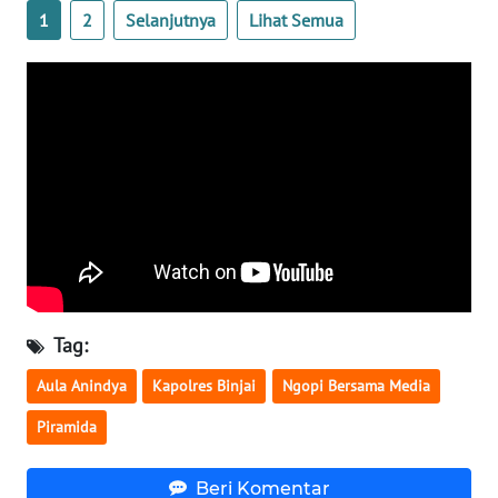
1
2
Selanjutnya
Lihat Semua
WN
JOGJA
WN
JATIM
WN
BALI
WN
KALBAR
Tag:
WN
KALTENG
Aula Anindya
Kapolres Binjai
Ngopi Bersama Media
Piramida
WN
KALTARA
Beri Komentar