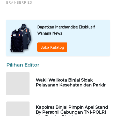
MARTABAT
NET
Dapatkan Merchandise Eksklusif
PLN
Wahana News
WATCH
Buka Katalog
MKLI
LPKKI
Pilihan Editor
LKKI
Wakil Walikota Binjai Sidak
Pelayanan Kesehatan dan Parkir
KOPEKLIN
PORTAL
Kapolres Binjai Pimpin Apel Stand
KONSUMEN
By Personil Gabungan TNI-POLRI