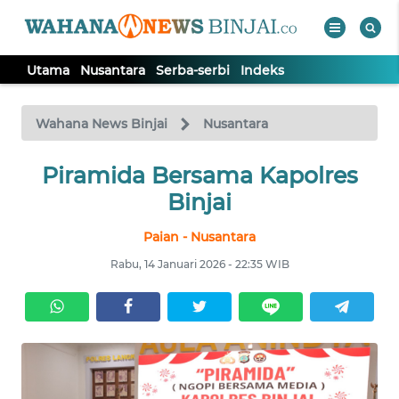
Utama
Nusantara
Serba-serbi
Indeks
WAHANA
Tutup
TV
Wahana News Binjai
Nusantara
Piramida Bersama Kapolres
UTAMA
Binjai
NUSANTARA
Paian - Nusantara
Rabu, 14 Januari 2026 - 22:35 WIB
SERBA-
SERBI
Informasi
INDEKS
BERITA