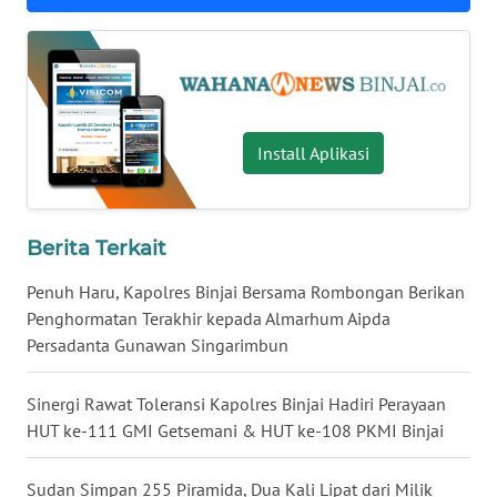
WN
KALSEL
WN
KALTIM
Install Aplikasi
WN
SULSEL
Berita Terkait
WN
Penuh Haru, Kapolres Binjai Bersama Rombongan Berikan
GORONTALO
Penghormatan Terakhir kepada Almarhum Aipda
Persadanta Gunawan Singarimbun
WN
SULUT
Sinergi Rawat Toleransi Kapolres Binjai Hadiri Perayaan
HUT ke-111 GMI Getsemani & HUT ke-108 PKMI Binjai
WN
MALUKU
Sudan Simpan 255 Piramida, Dua Kali Lipat dari Milik