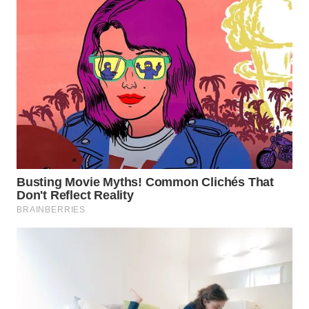
WAHANA
TRAVEL
WAHANA
TV
WAHANANEWS
ID
WAHANANEWS
CO ID
WAHANANEWS
NET
WAHANA
SPORT