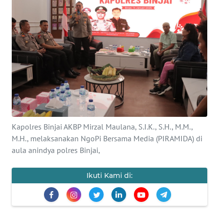
KONTAK
KAMI
INFO
IKLAN
TENTANG
KAMI
Kapolres Binjai AKBP Mirzal Maulana, S.I.K., S.H., M.M.,
PEDOMAN
M.H., melaksanakan NgoPi Bersama Media (PIRAMIDA) di
MEDIA
aula anindya polres Binjai,
SIBER
Ikuti Kami di:
REDAKSI
KARIR