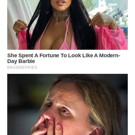
WN DELI
SERDANG
WN
TEBING
TINGGI
WN
PAKPAK
WN
KARAWANG
WN
BEKASI
WN
BOGOR