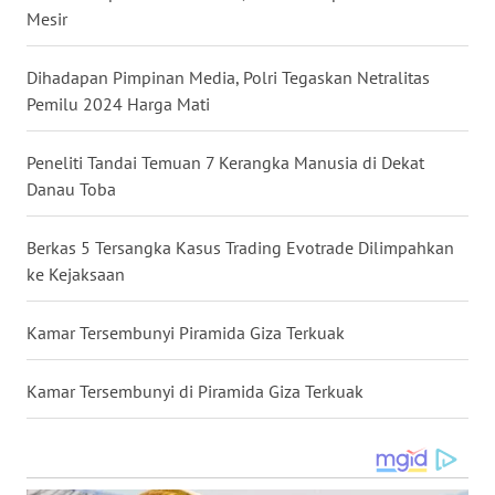
Mesir
WN
MALUT
Dihadapan Pimpinan Media, Polri Tegaskan Netralitas
WN
Pemilu 2024 Harga Mati
DAIRI
Peneliti Tandai Temuan 7 Kerangka Manusia di Dekat
WN
Danau Toba
DANAU
TOBA
Berkas 5 Tersangka Kasus Trading Evotrade Dilimpahkan
ke Kejaksaan
WN
NIAS
Kamar Tersembunyi Piramida Giza Terkuak
WN
Kamar Tersembunyi di Piramida Giza Terkuak
LANGKAT
WN
TAPANULI