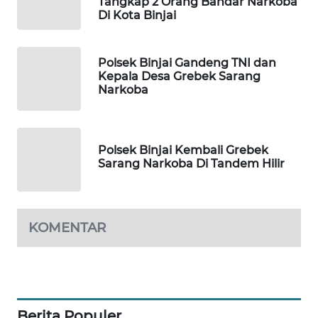
Tangkap 2 Orang Bandar Narkoba
Di Kota Binjai
METRO
SIANTAR
NEWS
Polsek Binjai Gandeng TNI dan
Kepala Desa Grebek Sarang
METRO
Narkoba
MEDAN
NEWS
Polsek Binjai Kembali Grebek
METRO
Sarang Narkoba Di Tandem Hilir
JAKARTA
NEWS
KRT
KOMENTAR
NEWS
KARING
NEWS
Berita Populer