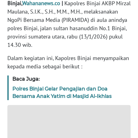
Binjai,
Wahananews.co
|
Kapolres Binjai AKBP Mirzal
DISCLAIMER
Maulana, S.I.K., S.H., M.M., M.H., melaksanakan
NgoPi Bersama Media (PIRAMIDA) di aula anindya
Wahana
polres Binjai, jalan sultan hasanuddin No.1 Binjai,
News
Regional
provinsi sumatera utara, rabu (13/1/2026) pukul
14.30 wib.
WN
Dalam kegiatan ini, Kapolres Binjai menyampaikan
SUMUT
kepada media sebagai berikut :
WN
Baca Juga:
JAKARTA
Polres Binjai Gelar Pengajian dan Doa
Bersama Anak Yatim di Masjid Al-Ikhlas
WN
JABAR
WN
BANTEN