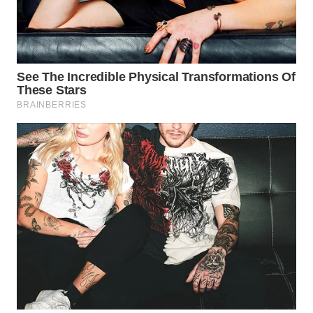
WN
BINTAN
WN
MANDALIKA
WN
LIKUPANG
WN
LABUANBAJO
WN
BORNEO
Wahana
Media
Group