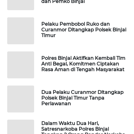
dan Pemko Binjai
FORWAMKI
ALPERKLINAS
Pelaku Pembobol Ruko dan
Curanmor Ditangkap Polsek Binjai
Timur
FORJASIDA
TAMBANG
Polres Binjai Aktifkan Kembali Tim
NEWS
Anti Begal, Komitmen Ciptakan
Rasa Aman di Tengah Masyarakat
SITUNGIR
NEWS
Dua Pelaku Curanmor Ditangkap
Polsek Binjai Timur Tanpa
SIDIKALANG
Perlawanan
NEWS
SIBARAGAS
Dalam Waktu Dua Hari,
NEWS
Satresnarkoba Polres Binjai