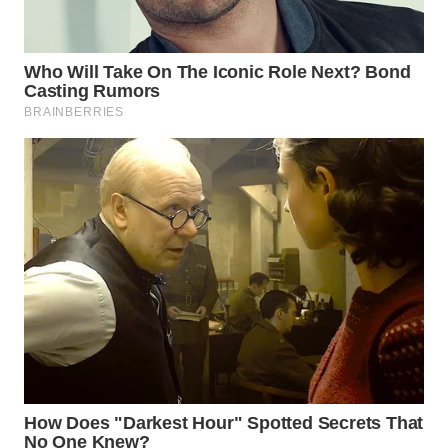
WN
CIANJUR
WN
KEPULAUAN
SERIBU
WN
TANGERANG
WN
BINJAI
WN
CIREBON
WN
INDRAMAYU