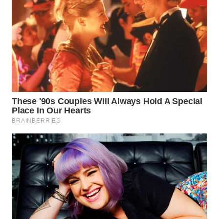
WN
SEMARANG
WN
SOLO
WN
BOROBUDUR
WN
MADURA
WN
SURABAYA
WN
NATUNA