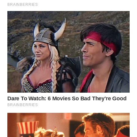
WN
KUNINGAN
WN
MAJALENGKA
WN
SUBANG
WN
SUKABUMI
WN
PURWAKARTA
WN
PRIANGAN
TIMUR