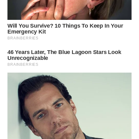
WN
DEPOK
WN
TAPANULI
UTARA
WN
SAMOSIR
WN
PADANG
LAWAS
WN
SUMEDANG