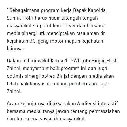
WN
" Sebagaimana program kerja Bapak Kapolda
SUMBAR
Sumut, Polri harus hadir ditengah-tengah
masyarakat sbg problem solver dan bersama
WN
media sinergi utk menciptakan rasa aman dr
SUMSEL
kejahatan 3C, geng motor mapun kejahatan
lainnya.
WN
BENGKULU
Dalam hal ini wakil Ketua-1 PWI kota Binjai, H. M.
Zainal, menyambut baik program ini dan juga
WN
optimis sinergi polres Binjai dengan media akan
LAMPUNG
lebih baik khusus di bidang pemberitaan., ujar
Zainal.
WN
JATENG
Acara selanjutnya dilaksanakan Audiensi interaktif
bersama media, tanya jawab tentang permasalahan
WN
dan fenomena sosial di masyarakat.
NUSANTARA