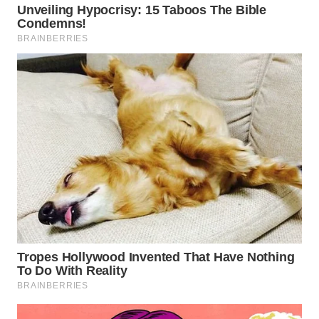
WAHANA
NEWS
WAHANA
TANI
WAHANA
ADVOKAT
WAHANA
INFRASTRUKTUR
WAHANA
KONSUMEN
WAHANA
LISTRIK