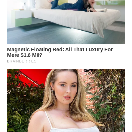
WAHANA
UMKM
WAHANA
SELEB
WAHANA
PERSONA
WAHANA
OTOMOTIF
WAHANA
HEALTH
WAHANA
DESA
WISATA