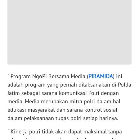
WN
NTT
WN
KEPRI
WN
PAPUA
WN
" Program NgoPi Bersama Media (
PIRAMIDA
) ini
PAPUA
adalah program yang pernah dilaksanakan di Polda
BARAT
Jatim sebagai sarana komunikasi Polri dengan
media. Media merupakan mitra polri dalam hal
WN
edukasi masyarakat dan sarana kontrol sosial
RIAU
dalam pelaksanaan tugas polri setiap harinya.
WN
" Kinerja polri tidak akan dapat maksimal tanpa
SERAMBI