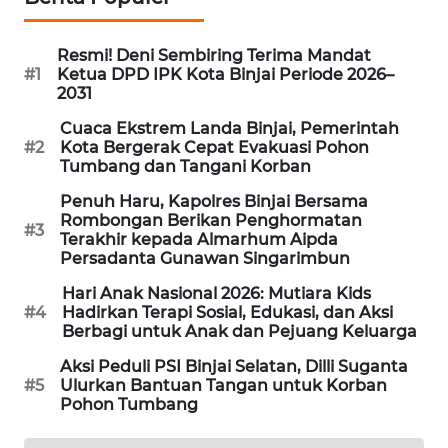
JURNAL
MARITIM
Resmi! Deni Sembiring Terima Mandat
#1
Ketua DPD IPK Kota Binjai Periode 2026–
HUMBANG
2031
NEWS
Cuaca Ekstrem Landa Binjai, Pemerintah
#2
Kota Bergerak Cepat Evakuasi Pohon
GARONGGANG
Tumbang dan Tangani Korban
NEWS
Penuh Haru, Kapolres Binjai Bersama
Rombongan Berikan Penghormatan
#3
FISUELRI
Terakhir kepada Almarhum Aipda
ID
Persadanta Gunawan Singarimbun
Hari Anak Nasional 2026: Mutiara Kids
ENERGI
#4
Hadirkan Terapi Sosial, Edukasi, dan Aksi
NEWS
Berbagi untuk Anak dan Pejuang Keluarga
Aksi Peduli PSI Binjai Selatan, Dilli Suganta
CILEUNGSI
#5
Ulurkan Bantuan Tangan untuk Korban
NEWS
Pohon Tumbang