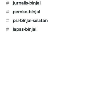
BERKAT
#
jurnalis-binjai
NEWS
#
pemko-binjai
BERAMPU
#
psi-binjai-selatan
NEWS
#
lapas-binjai
ANUGERAH
NEWS
AKHLAK
ID
PERAPKI
NEWS
SONYA
ASA
NEWS