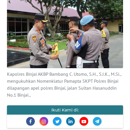
KONTAK
KAMI
INFO
IKLAN
TENTANG
KAMI
Kapolres Binjai AKBP Bambang C. Utomo, S.H., S.I.K., M.Si.,
PEDOMAN
mengukuhkan Nomenklatur Pamapta SKPT Polres Binjai
MEDIA
dilapangan apel polres Binjai, jalan Sultan Hasanuddin
SIBER
No.1 Binjai.,
REDAKSI
Ikuti Kami di:
KARIR