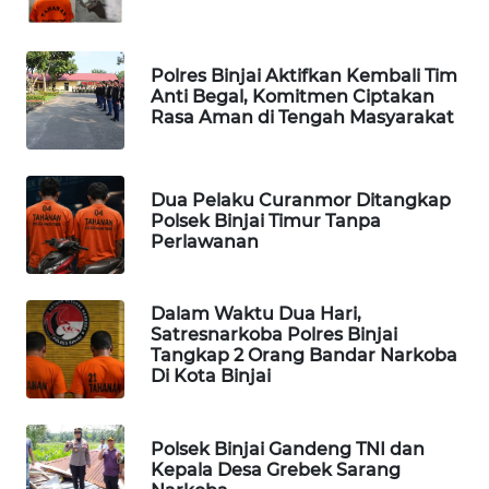
FORWAMKI
Polres Binjai Aktifkan Kembali Tim
ALPERKLINAS
Anti Begal, Komitmen Ciptakan
Rasa Aman di Tengah Masyarakat
FORJASIDA
TAMBANG
Dua Pelaku Curanmor Ditangkap
NEWS
Polsek Binjai Timur Tanpa
Perlawanan
SITUNGIR
NEWS
Dalam Waktu Dua Hari,
Satresnarkoba Polres Binjai
Tangkap 2 Orang Bandar Narkoba
SIDIKALANG
Di Kota Binjai
NEWS
SIBARAGAS
Polsek Binjai Gandeng TNI dan
NEWS
Kepala Desa Grebek Sarang