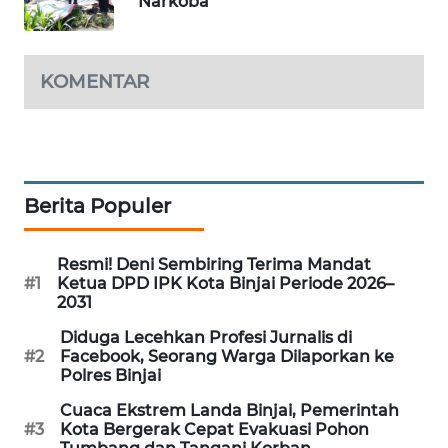
Narkoba
METRO
SIANTAR
NEWS
KOMENTAR
METRO
MEDAN
NEWS
Berita Populer
METRO
JAKARTA
NEWS
Resmi! Deni Sembiring Terima Mandat
#1
Ketua DPD IPK Kota Binjai Periode 2026–
2031
KRT
NEWS
Diduga Lecehkan Profesi Jurnalis di
#2
Facebook, Seorang Warga Dilaporkan ke
Polres Binjai
KARING
NEWS
Cuaca Ekstrem Landa Binjai, Pemerintah
#3
Kota Bergerak Cepat Evakuasi Pohon