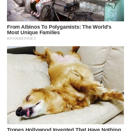
WN
DEPOK
WN
TAPANULI
UTARA
WN
SAMOSIR
WN
PADANG
LAWAS
WN
SUMEDANG