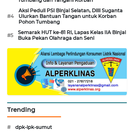
Tumbang dan Tangani Korban
JURNAL
MARITIM
Aksi Peduli PSI Binjai Selatan, Dilli Suganta
#4
Ulurkan Bantuan Tangan untuk Korban
Pohon Tumbang
HUMBANG
NEWS
Semarak HUT ke-81 RI, Lapas Kelas IIA Binjai
#5
Buka Pekan Olahraga dan Seni
GARONGGANG
NEWS
FISUELRI
ID
ENERGI
NEWS
Trending
CILEUNGSI
NEWS
#
dpk-ipk-sumut