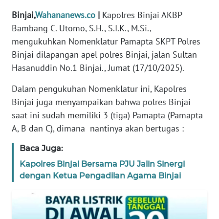
DISCLAIMER
Binjai,
Wahananews.co
|
Kapolres Binjai AKBP
Bambang C. Utomo, S.H., S.I.K., M.Si.,
Wahana
mengukuhkan Nomenklatur Pamapta SKPT Polres
News
Binjai dilapangan apel polres Binjai, jalan Sultan
Regional
Hasanuddin No.1 Binjai., Jumat (17/10/2025).
WN
Dalam pengukuhan Nomenklatur ini, Kapolres
SUMUT
Binjai juga menyampaikan bahwa polres Binjai
saat ini sudah memiliki 3 (tiga) Pamapta (Pamapta
WN
A, B dan C), dimana nantinya akan bertugas :
JAKARTA
Baca Juga:
WN
Kapolres Binjai Bersama PJU Jalin Sinergi
JABAR
dengan Ketua Pengadilan Agama Binjai
WN
BANTEN