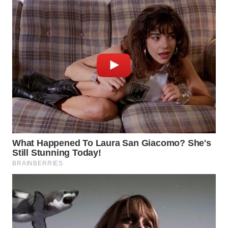
WAHANA
UMKM
WAHANA
SELEB
WAHANA
PERSONA
WAHANA
OTOMOTIF
WAHANA
HEALTH
WAHANA
DESA
WISATA