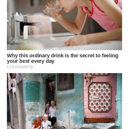
WN DELI
SERDANG
WN
TEBING
TINGGI
WN
PAKPAK
WN
KARAWANG
WN
BEKASI
WN
BOGOR