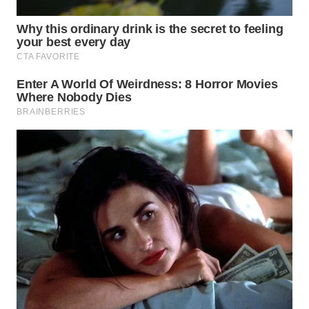
WAHANA
NEWS
WAHANA
TANI
WAHANA
ADVOKAT
WAHANA
INFRASTRUKTUR
WAHANA
KONSUMEN
WAHANA
LISTRIK