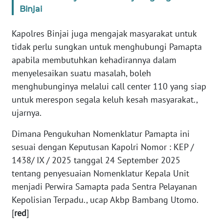
Binjai
WN
SUMBAR
Kapolres Binjai juga mengajak masyarakat untuk
tidak perlu sungkan untuk menghubungi Pamapta
WN
apabila membutuhkan kehadirannya dalam
SUMSEL
menyelesaikan suatu masalah, boleh
menghubunginya melalui call center 110 yang siap
WN
BENGKULU
untuk merespon segala keluh kesah masyarakat.,
ujarnya.
WN
Dimana Pengukuhan Nomenklatur Pamapta ini
LAMPUNG
sesuai dengan Keputusan Kapolri Nomor : KEP /
1438/ IX / 2025 tanggal 24 September 2025
WN
JATENG
tentang penyesuaian Nomenklatur Kepala Unit
menjadi Perwira Samapta pada Sentra Pelayanan
WN
Kepolisian Terpadu., ucap Akbp Bambang Utomo.
NUSANTARA
[
red
]