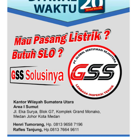
WN
NTT
WN
KEPRI
WN
PAPUA
WN
PAPUA
BARAT
WN
RIAU
WN
SERAMBI