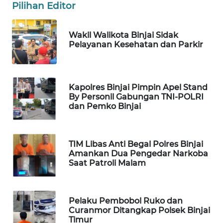
Pilihan Editor
MARTABAT
NET
Wakil Walikota Binjai Sidak
Pelayanan Kesehatan dan Parkir
PLN
WATCH
Kapolres Binjai Pimpin Apel Stand
MKLI
By Personil Gabungan TNI-POLRI
dan Pemko Binjai
LPKKI
LKKI
TIM Libas Anti Begal Polres Binjai
Amankan Dua Pengedar Narkoba
Saat Patroli Malam
KOPEKLIN
PORTAL
Pelaku Pembobol Ruko dan
KONSUMEN
Curanmor Ditangkap Polsek Binjai
Timur