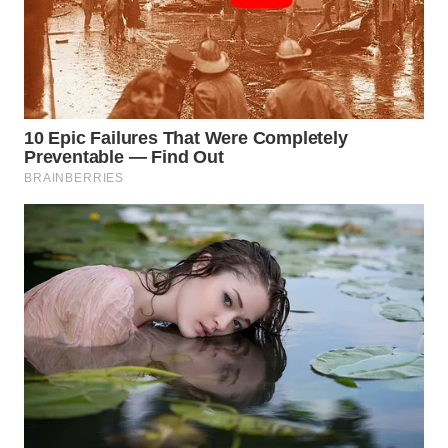
WN
BINTAN
WN
MANDALIKA
WN
LIKUPANG
WN
LABUANBAJO
WN
BORNEO
Wahana
Media
Group