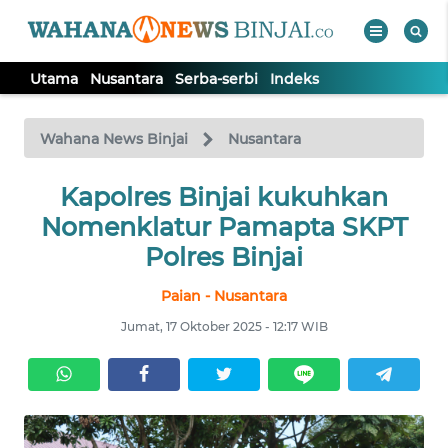
Utama
Nusantara
Serba-serbi
Indeks
WAHANA
Tutup
TV
Wahana News Binjai
Nusantara
Kapolres Binjai kukuhkan
UTAMA
Nomenklatur Pamapta SKPT
NUSANTARA
Polres Binjai
Paian - Nusantara
SERBA-
SERBI
Jumat, 17 Oktober 2025 - 12:17 WIB
Informasi
INDEKS
BERITA