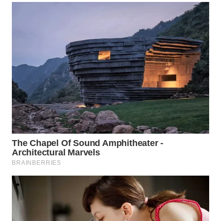
SELATAN
WN
TANJUNG
LESUNG
WN
KARO
WN
SIMALUNGUN
WN
LABUHANBATU
WN
TAPANULI
TENGAH