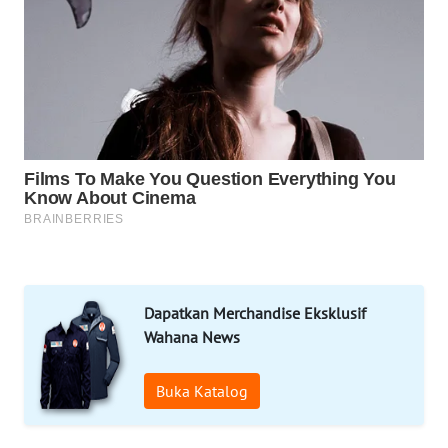
LAPAK
WAHANA
Wahana
Network
KONSUMEN
LISTRIK
MASYARAKAT
KELISTRIKAN
Dapatkan Merchandise Eksklusif
WALINKI
Wahana News
ID
Buka Katalog
MAWAKA
ID