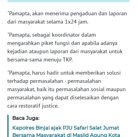
WN
"Pamapta, akan menerima pengaduan dan laporan
JAMBI
dari masyarakat selama 1x24 jam.
WN
"Pamapta, sebagai koordinator dalam
SULTRA
mengarahkan piket fungsi dan apabila adanya
kejadian ataupun laporan dari masyarakat untuk
WN
bersama-sama menuju TKP.
NTB
"Pamapta, harus hadir untuk memberikan solusi
WN
terhadap permasalahan - permasalahan
SULTENG
masyarakat, baik itu permasalahan sosial maupun
permasalahan yang dapat diselesaikan dengan
WN
cara restoratif justice.
SULBAR
Baca Juga:
WN
Kapolres Binjai ajak PJU Safari Salat Jumat
BABEL
Bersama Masyarakat di Masjid Agung Kota