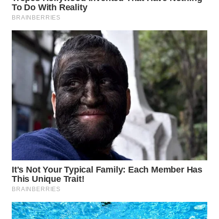
WN
CIANJUR
WN
KEPULAUAN
SERIBU
WN
TANGERANG
WN
BINJAI
WN
CIREBON
WN
INDRAMAYU