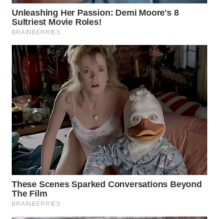
WAHANA
TRAVEL
WAHANA
TV
WAHANANEWS
ID
WAHANANEWS
CO ID
WAHANANEWS
NET
WAHANA
SPORT