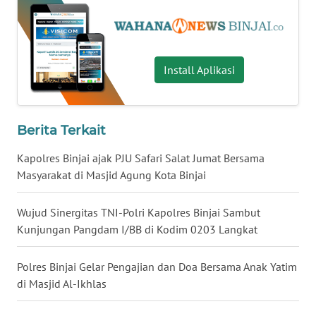
WN
KALSEL
WN
Install Aplikasi
KALTIM
WN
Berita Terkait
SULSEL
Kapolres Binjai ajak PJU Safari Salat Jumat Bersama
WN
Masyarakat di Masjid Agung Kota Binjai
GORONTALO
Wujud Sinergitas TNI-Polri Kapolres Binjai Sambut
WN
Kunjungan Pangdam I/BB di Kodim 0203 Langkat
SULUT
Polres Binjai Gelar Pengajian dan Doa Bersama Anak Yatim
WN
di Masjid Al-Ikhlas
MALUKU