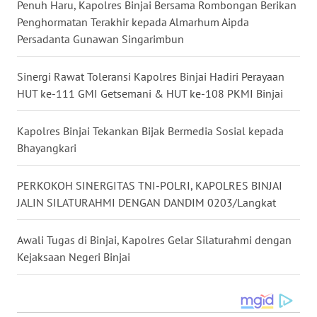
Penuh Haru, Kapolres Binjai Bersama Rombongan Berikan
WN
Penghormatan Terakhir kepada Almarhum Aipda
MALUT
Persadanta Gunawan Singarimbun
WN
Sinergi Rawat Toleransi Kapolres Binjai Hadiri Perayaan
DAIRI
HUT ke-111 GMI Getsemani & HUT ke-108 PKMI Binjai
WN
Kapolres Binjai Tekankan Bijak Bermedia Sosial kepada
DANAU
TOBA
Bhayangkari
WN
PERKOKOH SINERGITAS TNI-POLRI, KAPOLRES BINJAI
NIAS
JALIN SILATURAHMI DENGAN DANDIM 0203/Langkat
WN
Awali Tugas di Binjai, Kapolres Gelar Silaturahmi dengan
LANGKAT
Kejaksaan Negeri Binjai
WN
TAPANULI