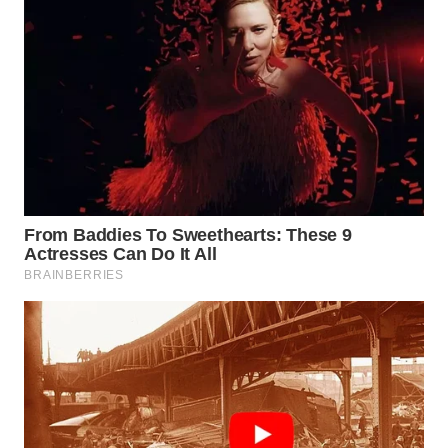
WN
SEMARANG
WN
SOLO
WN
BOROBUDUR
WN
MADURA
WN
SURABAYA
WN
NATUNA