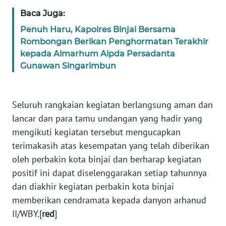
WN
Baca Juga:
JOGJA
Penuh Haru, Kapolres Binjai Bersama
Rombongan Berikan Penghormatan Terakhir
WN
kepada Almarhum Aipda Persadanta
JATIM
Gunawan Singarimbun
WN
BALI
Seluruh rangkaian kegiatan berlangsung aman dan
lancar dan para tamu undangan yang hadir yang
WN
mengikuti kegiatan tersebut mengucapkan
KALBAR
terimakasih atas kesempatan yang telah diberikan
oleh perbakin kota binjai dan berharap kegiatan
WN
positif ini dapat diselenggarakan setiap tahunnya
KALTENG
dan diakhir kegiatan perbakin kota binjai
memberikan cendramata kepada danyon arhanud
WN
KALTARA
II/WBY.[
red
]