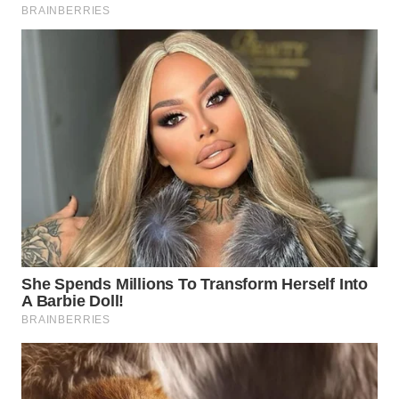
WN
SEMARANG
WN
SOLO
WN
BOROBUDUR
WN
MADURA
WN
SURABAYA
WN
NATUNA