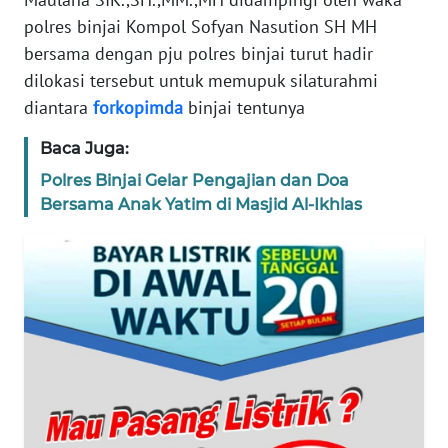
WN
polres binjai Kompol Sofyan Nasution SH MH
NTT
bersama dengan pju polres binjai turut hadir
dilokasi tersebut untuk memupuk silaturahmi
WN
diantara
forkopimda
binjai tentunya
KEPRI
Baca Juga:
WN
Polres Binjai Gelar Pengajian dan Doa
PAPUA
Bersama Anak Yatim di Masjid Al-Ikhlas
WN
PAPUA
BARAT
WN
RIAU
WN
SERAMBI