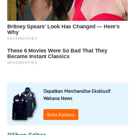
MARTABAT
NET
PLN
WATCH
MKLI
LPKKI
LKKI
Dapatkan Merchandise Eksklusif
Wahana News
KOPEKLIN
Buka Katalog
PORTAL
KONSUMEN