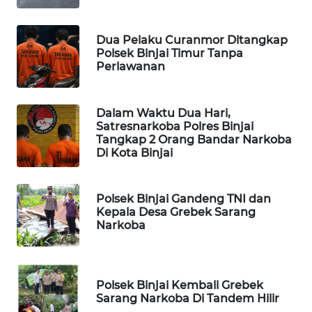
METRO
SIANTAR
Dua Pelaku Curanmor Ditangkap
NEWS
Polsek Binjai Timur Tanpa
Perlawanan
METRO
MEDAN
Dalam Waktu Dua Hari,
NEWS
Satresnarkoba Polres Binjai
Tangkap 2 Orang Bandar Narkoba
METRO
Di Kota Binjai
JAKARTA
NEWS
Polsek Binjai Gandeng TNI dan
Kepala Desa Grebek Sarang
KRT
Narkoba
NEWS
KARING
NEWS
Polsek Binjai Kembali Grebek
Sarang Narkoba Di Tandem Hilir