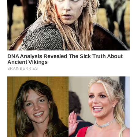
LAPAK
WAHANA
Wahana
Network
KONSUMEN
LISTRIK
MASYARAKAT
KELISTRIKAN
WALINKI
ID
MAWAKA
ID