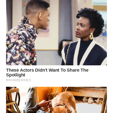
WN DELI
SERDANG
WN
TEBING
TINGGI
WN
PAKPAK
WN
KARAWANG
WN
BEKASI
WN
BOGOR