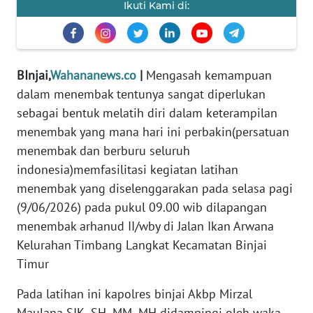
Ikuti Kami di:
DISCLAIMER
Wahana
News
BInjai,
Wahananews.co
|
Mengasah kemampuan
Regional
dalam menembak tentunya sangat diperlukan
sebagai bentuk melatih diri dalam keterampilan
WN
menembak yang mana hari ini perbakin(persatuan
SUMUT
menembak dan berburu seluruh
indonesia)memfasilitasi kegiatan latihan
WN
JAKARTA
menembak yang diselenggarakan pada selasa pagi
(9/06/2026) pada pukul 09.00 wib dilapangan
WN
menembak arhanud II/wby di Jalan Ikan Arwana
JABAR
Kelurahan Timbang Langkat Kecamatan Binjai
Timur
WN
BANTEN
Pada latihan ini kapolres binjai Akbp Mirzal
Maulana SIK.,SH.,MM.,MH didampingi oleh waka