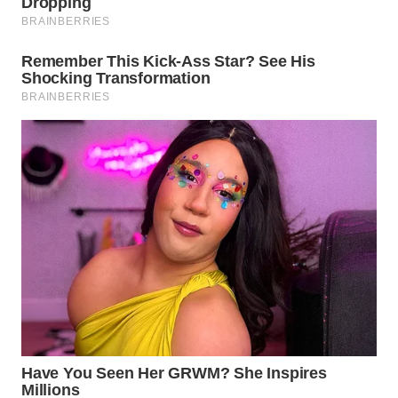
WN
KUNINGAN
WN
MAJALENGKA
WN
SUBANG
WN
SUKABUMI
WN
PURWAKARTA
WN
PRIANGAN
TIMUR