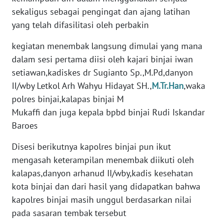
sekaligus sebagai pengingat dan ajang latihan
WN
yang telah difasilitasi oleh perbakin
SUMBAR
kegiatan menembak langsung dimulai yang mana
WN
dalam sesi pertama diisi oleh kajari binjai iwan
SUMSEL
setiawan,kadiskes dr Sugianto Sp.,M.Pd,danyon
II/wby Letkol Arh Wahyu Hidayat SH.,
M.Tr.Han
,waka
WN
BENGKULU
polres binjai,kalapas binjai M
Mukaffi dan juga kepala bpbd binjai Rudi Iskandar
WN
Baroes
LAMPUNG
Disesi berikutnya kapolres binjai pun ikut
mengasah keterampilan menembak diikuti oleh
WN
JATENG
kalapas,danyon arhanud II/wby,kadis kesehatan
kota binjai dan dari hasil yang didapatkan bahwa
WN
kapolres binjai masih unggul berdasarkan nilai
NUSANTARA
pada sasaran tembak tersebut