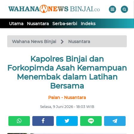
Utama
Nusantara
Serba-serbi
Indeks
WAHANA
Tutup
TV
Wahana News Binjai
Nusantara
Kapolres Binjai dan
UTAMA
Forkopimda Asah Kemampuan
NUSANTARA
Menembak dalam Latihan
Bersama
SERBA-
Paian - Nusantara
SERBI
Selasa, 9 Juni 2026 - 18:03 WIB
Informasi
INDEKS
BERITA