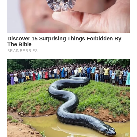
WAHANA
NEWS
WAHANA
TANI
WAHANA
ADVOKAT
WAHANA
INFRASTRUKTUR
WAHANA
KONSUMEN
WAHANA
LISTRIK