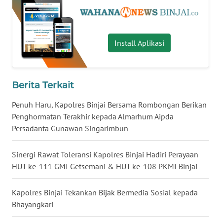
WN
MALUT
Install Aplikasi
WN
DAIRI
WN
Berita Terkait
DANAU
TOBA
Penuh Haru, Kapolres Binjai Bersama Rombongan Berikan
Penghormatan Terakhir kepada Almarhum Aipda
Persadanta Gunawan Singarimbun
WN
NIAS
Sinergi Rawat Toleransi Kapolres Binjai Hadiri Perayaan
WN
HUT ke-111 GMI Getsemani & HUT ke-108 PKMI Binjai
LANGKAT
Kapolres Binjai Tekankan Bijak Bermedia Sosial kepada
WN
Bhayangkari
TAPANULI