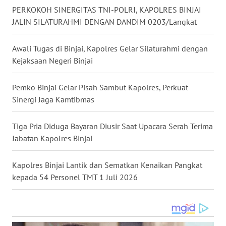
SELATAN
PERKOKOH SINERGITAS TNI-POLRI, KAPOLRES BINJAI
JALIN SILATURAHMI DENGAN DANDIM 0203/Langkat
WN
TANJUNG
Awali Tugas di Binjai, Kapolres Gelar Silaturahmi dengan
LESUNG
Kejaksaan Negeri Binjai
WN
KARO
Pemko Binjai Gelar Pisah Sambut Kapolres, Perkuat
Sinergi Jaga Kamtibmas
WN
SIMALUNGUN
Tiga Pria Diduga Bayaran Diusir Saat Upacara Serah Terima
Jabatan Kapolres Binjai
WN
LABUHANBATU
Kapolres Binjai Lantik dan Sematkan Kenaikan Pangkat
kepada 54 Personel TMT 1 Juli 2026
WN
TAPANULI
TENGAH