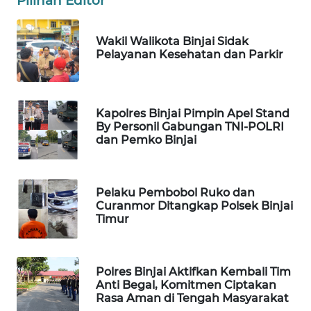
Pilihan Editor
FORWAMKI
Wakil Walikota Binjai Sidak
ALPERKLINAS
Pelayanan Kesehatan dan Parkir
FORJASIDA
Kapolres Binjai Pimpin Apel Stand
TAMBANG
By Personil Gabungan TNI-POLRI
NEWS
dan Pemko Binjai
SITUNGIR
NEWS
Pelaku Pembobol Ruko dan
Curanmor Ditangkap Polsek Binjai
Timur
SIDIKALANG
NEWS
Polres Binjai Aktifkan Kembali Tim
SIBARAGAS
Anti Begal, Komitmen Ciptakan
NEWS
Rasa Aman di Tengah Masyarakat