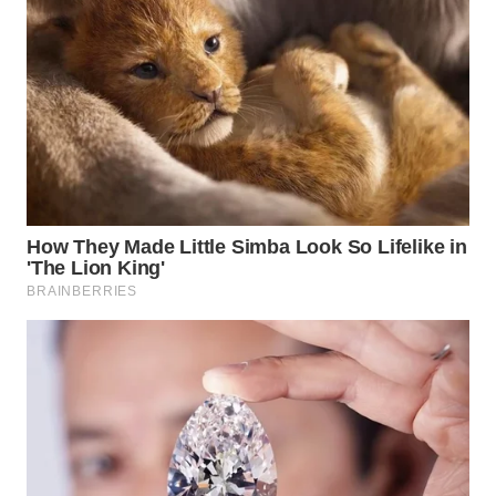
WN
BINTAN
WN
MANDALIKA
WN
LIKUPANG
WN
LABUANBAJO
WN
BORNEO
Wahana
Media
Group