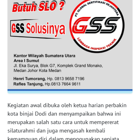
WN
JAMBI
WN
SULTRA
WN
NTB
WN
SULTENG
WN
Kegiatan awal dibuka oleh ketua harian perbakin
SULBAR
kota binjai Dodi dan menyampaikan bahwa ini
merupakan salah satu cara untuk mempererat
WN
silaturahmi dan juga mengasah kembali
BABEL
kemampuan diri dalam menggunakan senjata