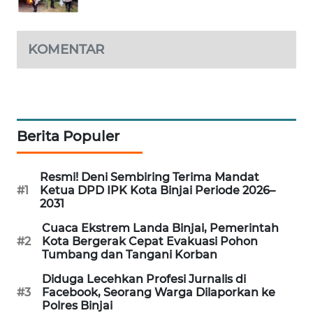
JURNAL
MARITIM
KOMENTAR
HUMBANG
NEWS
GARONGGANG
NEWS
Berita Populer
FISUELRI
Resmi! Deni Sembiring Terima Mandat
ID
#1
Ketua DPD IPK Kota Binjai Periode 2026–
2031
ENERGI
Cuaca Ekstrem Landa Binjai, Pemerintah
NEWS
#2
Kota Bergerak Cepat Evakuasi Pohon
Tumbang dan Tangani Korban
CILEUNGSI
Diduga Lecehkan Profesi Jurnalis di
NEWS
#3
Facebook, Seorang Warga Dilaporkan ke
Polres Binjai