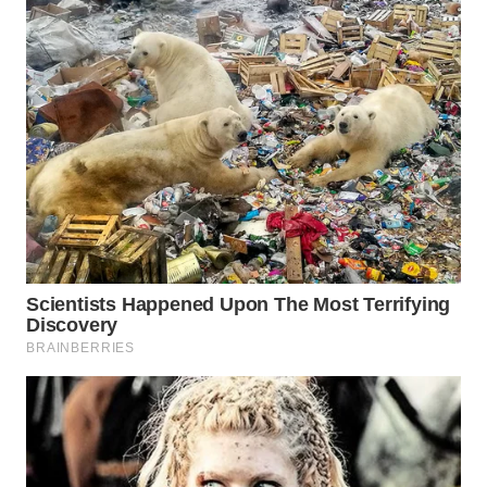
WAHANA
UMKM
WAHANA
SELEB
WAHANA
PERSONA
WAHANA
OTOMOTIF
WAHANA
HEALTH
WAHANA
DESA
WISATA