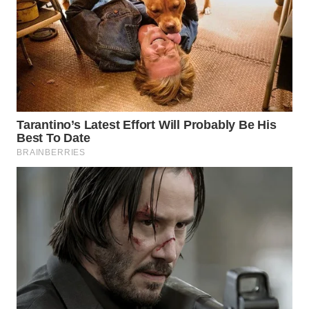
WN
DEPOK
WN
TAPANULI
UTARA
WN
SAMOSIR
WN
PADANG
LAWAS
WN
SUMEDANG