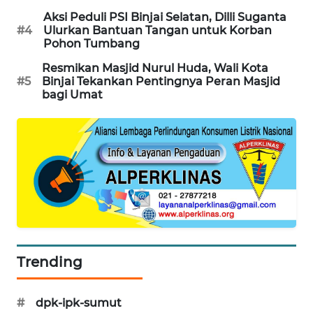
BERKAT
Aksi Peduli PSI Binjai Selatan, Dilli Suganta
NEWS
#4
Ulurkan Bantuan Tangan untuk Korban
Pohon Tumbang
BERAMPU
Resmikan Masjid Nurul Huda, Wali Kota
NEWS
#5
Binjai Tekankan Pentingnya Peran Masjid
bagi Umat
ANUGERAH
NEWS
AKHLAK
ID
PERAPKI
NEWS
Trending
SONYA
ASA
NEWS
#
dpk-ipk-sumut