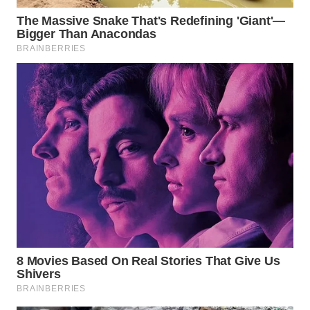
WAHANA
TRAVEL
WAHANA
TV
WAHANANEWS
ID
WAHANANEWS
CO ID
WAHANANEWS
NET
WAHANA
SPORT