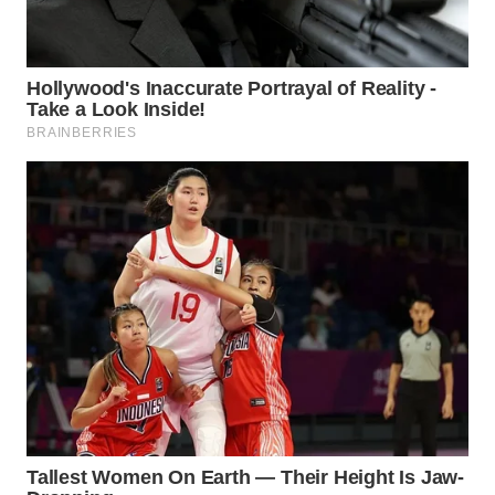
WN
CIANJUR
WN
KEPULAUAN
SERIBU
WN
TANGERANG
WN
BINJAI
WN
CIREBON
WN
INDRAMAYU