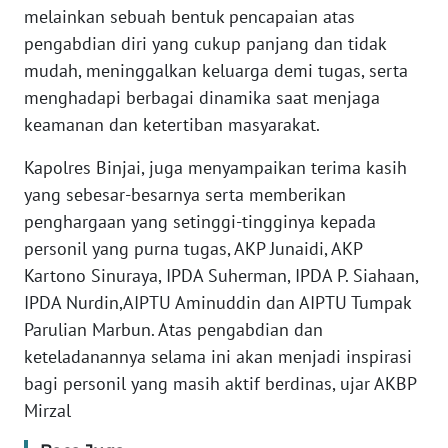
melainkan sebuah bentuk pencapaian atas
WN
pengabdian diri yang cukup panjang dan tidak
SUMBAR
mudah, meninggalkan keluarga demi tugas, serta
menghadapi berbagai dinamika saat menjaga
WN
keamanan dan ketertiban masyarakat.
SUMSEL
Kapolres Binjai, juga menyampaikan terima kasih
WN
yang sebesar-besarnya serta memberikan
BENGKULU
penghargaan yang setinggi-tingginya kepada
personil yang purna tugas, AKP Junaidi, AKP
WN
LAMPUNG
Kartono Sinuraya, IPDA Suherman, IPDA P. Siahaan,
IPDA Nurdin,AIPTU Aminuddin dan AIPTU Tumpak
WN
Parulian Marbun. Atas pengabdian dan
JATENG
keteladanannya selama ini akan menjadi inspirasi
bagi personil yang masih aktif berdinas, ujar AKBP
WN
Mirzal
NUSANTARA