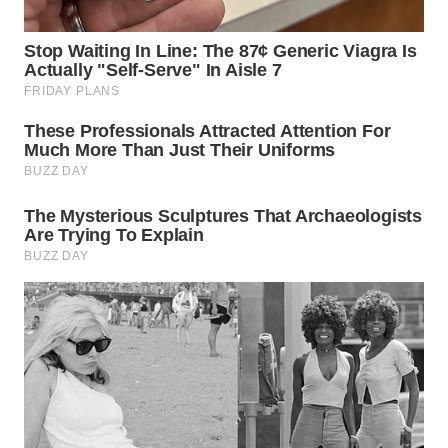
WN
DEPOK
WN
TAPANULI
UTARA
WN
SAMOSIR
WN
PADANG
LAWAS
WN
SUMEDANG