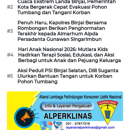
Cuaca Ekstrem Landa Binjai, Pemerintah
FORWAMKI
#2
Kota Bergerak Cepat Evakuasi Pohon
Tumbang dan Tangani Korban
ALPERKLINAS
Penuh Haru, Kapolres Binjai Bersama
Rombongan Berikan Penghormatan
#3
Terakhir kepada Almarhum Aipda
FORJASIDA
Persadanta Gunawan Singarimbun
Hari Anak Nasional 2026: Mutiara Kids
TAMBANG
#4
Hadirkan Terapi Sosial, Edukasi, dan Aksi
NEWS
Berbagi untuk Anak dan Pejuang Keluarga
Aksi Peduli PSI Binjai Selatan, Dilli Suganta
SITUNGIR
#5
Ulurkan Bantuan Tangan untuk Korban
NEWS
Pohon Tumbang
SIDIKALANG
NEWS
SIBARAGAS
NEWS