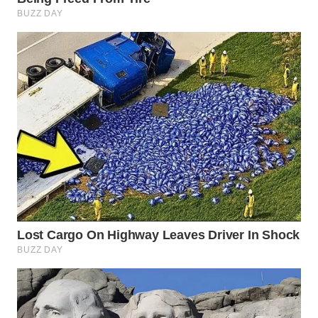
WAHANA
NEWS
WAHANA
TANI
WAHANA
ADVOKAT
WAHANA
INFRASTRUKTUR
WAHANA
KONSUMEN
WAHANA
LISTRIK