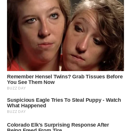
WN
BINTAN
WN
MANDALIKA
WN
LIKUPANG
WN
LABUANBAJO
WN
BORNEO
Wahana
Media
Group