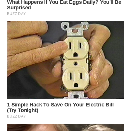
WN
SEMARANG
WN
SOLO
WN
BOROBUDUR
WN
MADURA
WN
SURABAYA
WN
NATUNA