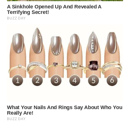
WN
KUNINGAN
WN
MAJALENGKA
WN
SUBANG
WN
SUKABUMI
WN
PURWAKARTA
WN
PRIANGAN
TIMUR