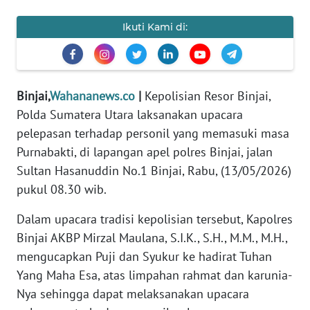
DISCLAIMER
Ikuti Kami di:
Wahana
News
Regional
Binjai,
Wahananews.co
|
Kepolisian Resor Binjai,
Polda Sumatera Utara laksanakan upacara
WN
SUMUT
pelepasan terhadap personil yang memasuki masa
Purnabakti, di lapangan apel polres Binjai, jalan
WN
Sultan Hasanuddin No.1 Binjai, Rabu, (13/05/2026)
JAKARTA
pukul 08.30 wib.
Dalam upacara tradisi kepolisian tersebut, Kapolres
WN
JABAR
Binjai AKBP Mirzal Maulana, S.I.K., S.H., M.M., M.H.,
mengucapkan Puji dan Syukur ke hadirat Tuhan
WN
Yang Maha Esa, atas limpahan rahmat dan karunia-
BANTEN
Nya sehingga dapat melaksanakan upacara