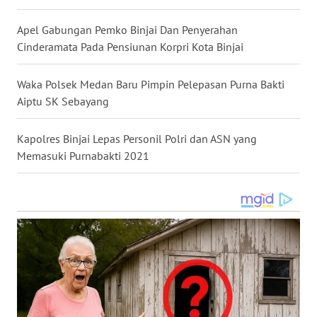
SELATAN
Apel Gabungan Pemko Binjai Dan Penyerahan
WN
Cinderamata Pada Pensiunan Korpri Kota Binjai
TANJUNG
LESUNG
Waka Polsek Medan Baru Pimpin Pelepasan Purna Bakti
Aiptu SK Sebayang
WN
KARO
Kapolres Binjai Lepas Personil Polri dan ASN yang
Memasuki Purnabakti 2021
WN
SIMALUNGUN
WN
LABUHANBATU
WN
TAPANULI
TENGAH