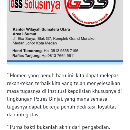
WN
JAMBI
WN
SULTRA
WN
NTB
WN
" Momen yang penuh haru ini, kita dapat melepas
SULTENG
rekan-rekan terbaik kita yang telah menyelesaikan
masa tugasnya di institusi kepolisian khususnya di
WN
lingkungan Polres Binjai, yang mana semasa
SULBAR
tugasnya dapat bekerja penuh dedikasi, loyalitas
dan integritas,
WN
BABEL
" Purna bakti bukanlah akhir dari pengabdian,