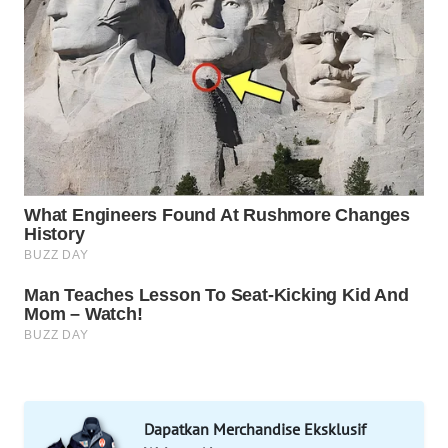
WAHANA
TRAVEL
WAHANA
TV
WAHANANEWS
ID
WAHANANEWS
CO ID
WAHANANEWS
NET
WAHANA
SPORT
Dapatkan Merchandise Eksklusif