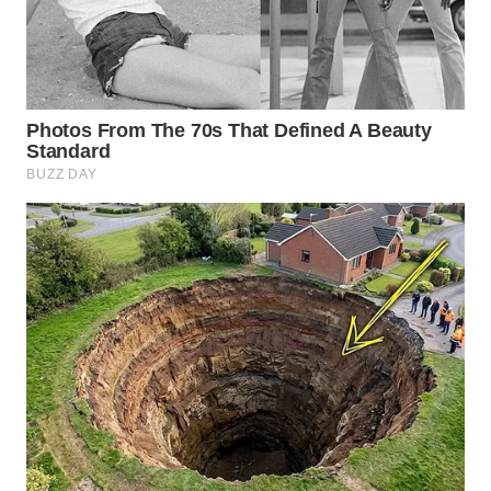
WN
CIANJUR
WN
KEPULAUAN
SERIBU
WN
TANGERANG
WN
BINJAI
WN
CIREBON
WN
INDRAMAYU