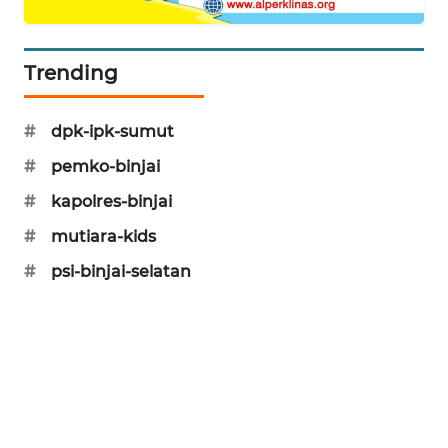
METRO
SIANTAR
NEWS
Trending
METRO
#
dpk-ipk-sumut
MEDAN
NEWS
#
pemko-binjai
#
kapolres-binjai
METRO
#
mutiara-kids
JAKARTA
NEWS
#
psi-binjai-selatan
KRT
NEWS
KARING
NEWS