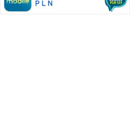
WAHANA MEDIA GROUP
|
|
|
WAHANA NEWS co
WAHANA TANI
WAHANA ADVOKAT
|
|
WAHANA INFRASTRUKTUR
WAHANA KONSUMEN
|
|
|
WAHANA LISTRIK
WAHANA TRAVEL
WAHANA TV
|
|
|
WAHANANEWS id
WAHANANEWS CO ID
WAHANANEWS NET
|
|
|
WAHANA SPORT ID
Wahana UMKM
Wahana Seleb
|
|
|
Wahana Persona
Wahana Otomotif
Wahana Health