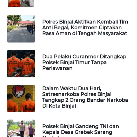
LAPAK
WAHANA
Polres Binjai Aktifkan Kembali Tim
Anti Begal, Komitmen Ciptakan
Rasa Aman di Tengah Masyarakat
Wahana
Network
Dua Pelaku Curanmor Ditangkap
KONSUMEN
Polsek Binjai Timur Tanpa
LISTRIK
Perlawanan
MASYARAKAT
KELISTRIKAN
Dalam Waktu Dua Hari,
Satresnarkoba Polres Binjai
Tangkap 2 Orang Bandar Narkoba
WALINKI
Di Kota Binjai
ID
MAWAKA
Polsek Binjai Gandeng TNI dan
ID
Kepala Desa Grebek Sarang