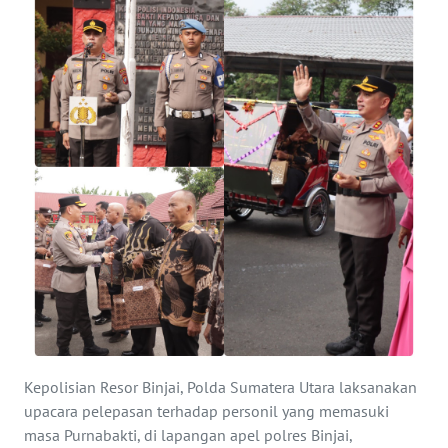
KONTAK
KAMI
INFO
IKLAN
TENTANG
KAMI
PEDOMAN
MEDIA
SIBER
REDAKSI
Kepolisian Resor Binjai, Polda Sumatera Utara laksanakan
upacara pelepasan terhadap personil yang memasuki
KARIR
masa Purnabakti, di lapangan apel polres Binjai,