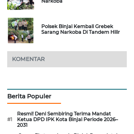
Narkoba
MARTABAT
NET
Polsek Binjai Kembali Grebek
Sarang Narkoba Di Tandem Hilir
PLN
WATCH
MKLI
KOMENTAR
LPKKI
LKKI
Berita Populer
KOPEKLIN
Resmi! Deni Sembiring Terima Mandat
PORTAL
#1
Ketua DPD IPK Kota Binjai Periode 2026–
KONSUMEN
2031