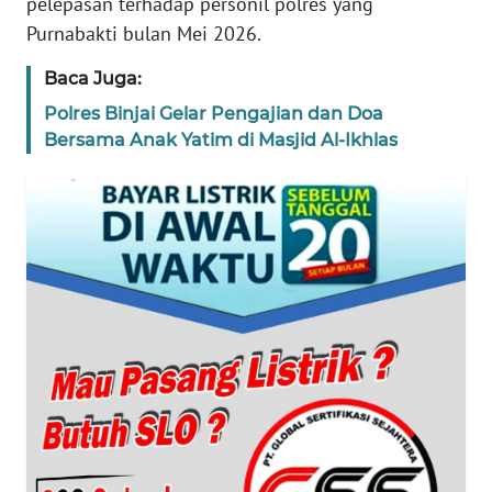
pelepasan terhadap personil polres yang
WN
Purnabakti bulan Mei 2026.
NTT
Baca Juga:
WN
Polres Binjai Gelar Pengajian dan Doa
KEPRI
Bersama Anak Yatim di Masjid Al-Ikhlas
WN
PAPUA
WN
PAPUA
BARAT
WN
RIAU
WN
SERAMBI