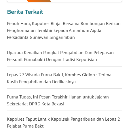
WN
MALUT
Berita Terkait
Penuh Haru, Kapolres Binjai Bersama Rombongan Berikan
WN
Penghormatan Terakhir kepada Almarhum Aipda
DAIRI
Persadanta Gunawan Singarimbun
WN
Upacara Kenaikan Pangkat Pengabdian Dan Pelepasan
DANAU
Personil Purnabakti Dengan Tradisi Kepolisian
TOBA
Lepas 27 Wisuda Purna Bakti, Kombes Gidion : Terima
WN
NIAS
Kasih Pengabdian dan Dedikasinya
WN
Purna Tugas, Ini Pesan Terakhir Hanan untuk Jajaran
LANGKAT
Sekretariat DPRD Kota Bekasi
WN
Kapolres Taput Lantik Kapolsek Pangaribuan dan Lepas 2
TAPANULI
Pejabat Purna Bakti