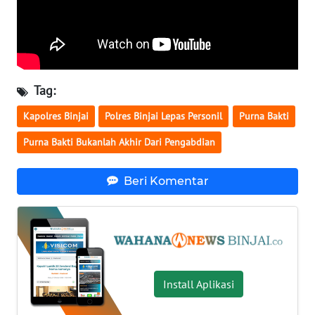
WN
KALSEL
WN
KALTIM
Tag:
Kapolres Binjai
Polres Binjai Lepas Personil
Purna Bakti
WN
SULSEL
Purna Bakti Bukanlah Akhir Dari Pengabdian
WN
Beri Komentar
GORONTALO
WN
SULUT
WN
Install Aplikasi
MALUKU