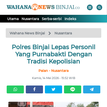
Utama
Nusantara
Serba-serbi
Indeks
WAHANA
Tutup
TV
Wahana News Binjai
Nusantara
Polres Binjai Lepas Personil
UTAMA
Yang Purnabakti Dengan
NUSANTARA
Tradisi Kepolisian
Paian - Nusantara
SERBA-
SERBI
Kamis, 14 Mei 2026 - 15:52 WIB
Informasi
INDEKS
BERITA