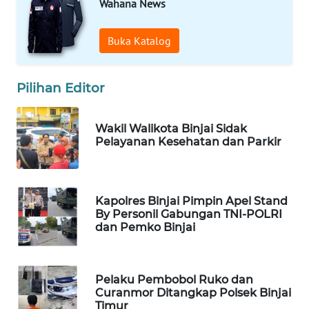
Wahana News
WAHANA
UMKM
Buka Katalog
WAHANA
SELEB
Pilihan Editor
WAHANA
Wakil Walikota Binjai Sidak
PERSONA
Pelayanan Kesehatan dan Parkir
WAHANA
OTOMOTIF
Kapolres Binjai Pimpin Apel Stand
By Personil Gabungan TNI-POLRI
WAHANA
dan Pemko Binjai
HEALTH
WAHANA
Pelaku Pembobol Ruko dan
DESA
Curanmor Ditangkap Polsek Binjai
WISATA
Timur