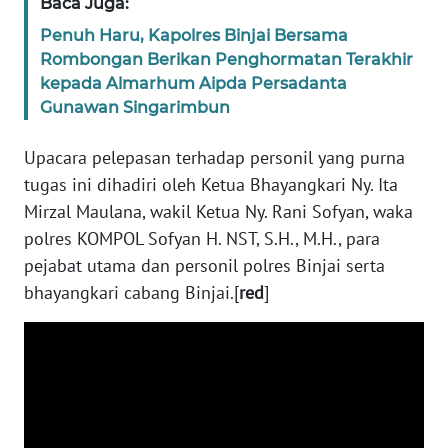
Baca Juga:
WN
Penuh Haru, Kapolres Binjai Bersama
JOGJA
Rombongan Berikan Penghormatan Terakhir
kepada Almarhum Aipda Persadanta
WN
Gunawan Singarimbun
JATIM
Upacara pelepasan terhadap personil yang purna
WN
tugas ini dihadiri oleh Ketua Bhayangkari Ny. Ita
BALI
Mirzal Maulana, wakil Ketua Ny. Rani Sofyan, waka
polres KOMPOL Sofyan H. NST, S.H., M.H., para
WN
pejabat utama dan personil polres Binjai serta
KALBAR
bhayangkari cabang Binjai.[
red
]
WN
KALTENG
WN
KALTARA