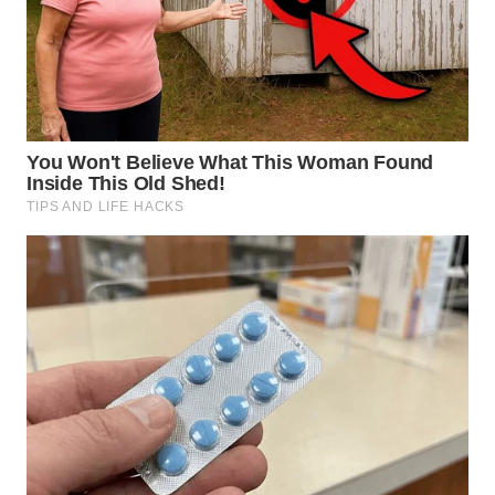
WN DELI
SERDANG
WN
TEBING
TINGGI
WN
PAKPAK
WN
KARAWANG
WN
BEKASI
WN
BOGOR