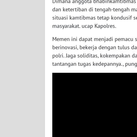
Dimana anggota bhabinkamtibmas 
SUMBAR
dan ketertiban di tengah-tengah m
situasi kamtibmas tetap kondusif s
WN
SUMSEL
masyarakat. ucap Kapolres.
Memen ini dapat menjadi pemacu se
WN
BENGKULU
berinovasi, bekerja dengan tulus d
polri. Jaga soliditas, kokempakan
WN
tantangan tugas kedepannya., pung
LAMPUNG
WN
JATENG
WN
NUSANTARA
WN