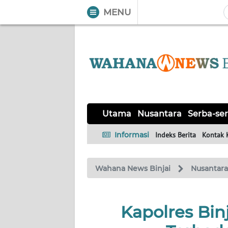
MENU
WAHANA
Tutup
TV
UTAMA
NUSANTARA
Utama
Nusantara
Serba-ser
SERBA-
Informasi
Indeks Berita
Kontak 
SERBI
Wahana News Binjai
Nusantara
Informasi
INDEKS
BERITA
Kapolres Bin