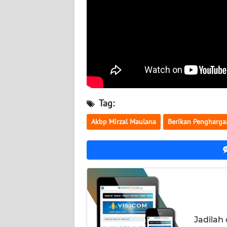
JOGJA
WN
JATIM
WN
BALI
Tag:
WN
KALBAR
Akbp Mirzal Maulana
Berikan Pengharga
WN
KALTENG
WN
KALTARA
WN
Jadilah
KALSEL