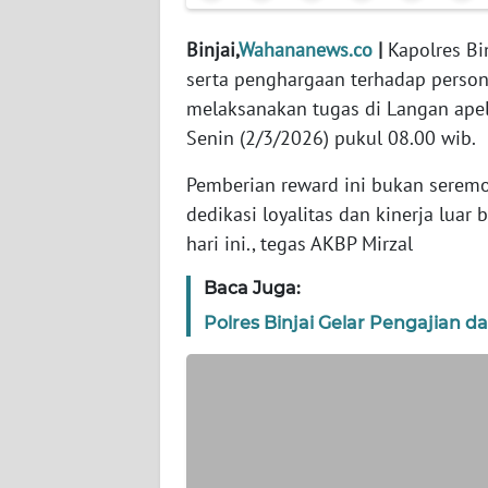
Binjai,
Wahananews.co
|
Kapolres Bi
WN
KEPRI
serta penghargaan terhadap person
melaksanakan tugas di Langan apel 
WN
Senin (2/3/2026) pukul 08.00 wib.
PAPUA
Pemberian reward ini bukan seremon
WN
dedikasi loyalitas dan kinerja lua
PAPUA
hari ini., tegas AKBP Mirzal
BARAT
Baca Juga:
WN
Polres Binjai Gelar Pengajian d
RIAU
WN
SERAMBI
WN