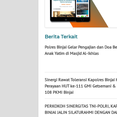
WN
KALTIM
WN
Berita Terkait
SULSEL
Polres Binjai Gelar Pengajian dan Doa B
WN
Anak Yatim di Masjid Al-Ikhlas
GORONTALO
WN
SULUT
Sinergi Rawat Toleransi Kapolres Binjai 
Perayaan HUT ke-111 GMI Getsemani &
WN
108 PKMI Binjai
MALUKU
PERKOKOH SINERGITAS TNI-POLRI, KA
WN
BINJAI JALIN SILATURAHMI DENGAN D
MALUT