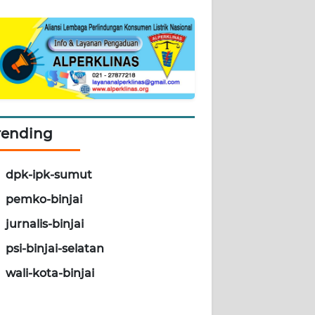
rending
dpk-ipk-sumut
pemko-binjai
jurnalis-binjai
psi-binjai-selatan
wali-kota-binjai