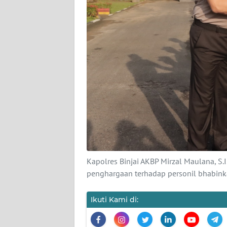
Wahana
News
Regional
WN
SUMUT
WN
JAKARTA
WN
JABAR
Kapolres Binjai AKBP Mirzal Maulana, S.I.
penghargaan terhadap personil bhabink
WN
BANTEN
Ikuti Kami di:
WN
NTT