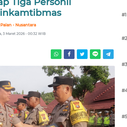
p Tiga Personil
inkamtibmas
#1
Paian - Nusantara
a, 3 Maret 2026 - 00:32 WIB
#
#
#
#