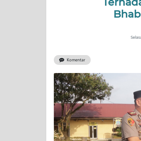
Terhada
KONTAK
KAMI
Bhab
INFO
IKLAN
Selas
TENTANG
KAMI
Komentar
PEDOMAN
MEDIA
SIBER
REDAKSI
KARIR
DISCLAIMER