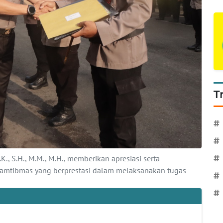
T
#
#
K., S.H., M.M., M.H., memberikan apresiasi serta
#
amtibmas yang berprestasi dalam melaksanakan tugas
#
#