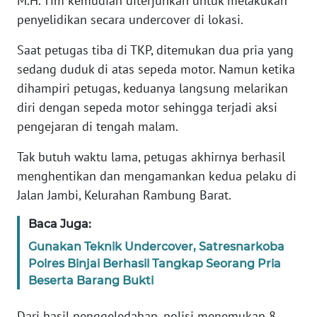
M.H. Tim kemudian diterjunkan untuk melakukan
penyelidikan secara undercover di lokasi.
WN
SUMBAR
Saat petugas tiba di TKP, ditemukan dua pria yang
sedang duduk di atas sepeda motor. Namun ketika
WN
dihampiri petugas, keduanya langsung melarikan
SUMSEL
diri dengan sepeda motor sehingga terjadi aksi
pengejaran di tengah malam.
WN
BENGKULU
Tak butuh waktu lama, petugas akhirnya berhasil
menghentikan dan mengamankan kedua pelaku di
WN
LAMPUNG
Jalan Jambi, Kelurahan Rambung Barat.
Baca Juga:
WN
JATENG
Gunakan Teknik Undercover, Satresnarkoba
Polres Binjai Berhasil Tangkap Seorang Pria
Beserta Barang Bukti
WN
NUSANTARA
Dari hasil penggeledahan, polisi menemukan 8