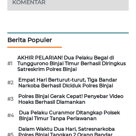
KOMENTAR
METRO
SIANTAR
NEWS
METRO
Berita Populer
MEDAN
NEWS
AKHIR PELARIAN! Dua Pelaku Begal di
#1
Tunggurono Binjai Timur Berhasil Diringkus
METRO
Satreskrim Polres Binjai
JAKARTA
NEWS
Empat Hari Berturut-turut, Tiga Bandar
#2
Narkoba Berhasil Diciduk Polres Binjai
KRT
Polres Binjai Gerak Cepat! Penyebar Video
#3
NEWS
Hoaks Berhasil Diamankan
Dua Pelaku Curanmor Ditangkap Polsek
#4
KARING
Binjai Timur Tanpa Perlawanan
NEWS
Dalam Waktu Dua Hari, Satresnarkoba
#5
Polres Binjai Tangkap 2 Orang Bandar