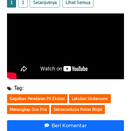
1
2
Selanjutnya
Lihat Semua
WN
KALSEL
WN
KALTIM
WN
SULSEL
WN
GORONTALO
Tag:
WN
Gagalkan Peredaran Pil Ekstasi
Lakukan Undercover
SULUT
Menangkap Dua Pria
Satresnarkoba Polres Binjai
WN
MALUKU
Beri Komentar