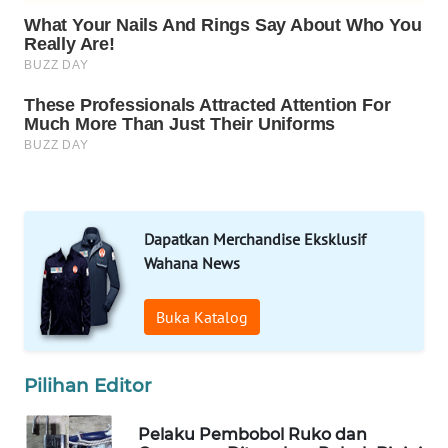
LAPAK
WAHANA
Wahana
Network
KONSUMEN
LISTRIK
Dapatkan Merchandise Eksklusif
MASYARAKAT
Wahana News
KELISTRIKAN
Buka Katalog
WALINKI
ID
Pilihan Editor
MAWAKA
ID
Pelaku Pembobol Ruko dan