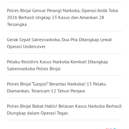
SELATAN
Polres Binjai Gencar Perangi Narkoba, Operasi Antik Toba
WN
2026 Berhasil Ungkap 23 Kasus dan Amankan 28
TANJUNG
Tersangka
LESUNG
Gerak Cepat Satresnarkoba, Dua Pria Ditangkap Lewat
WN
Operasi Undercover
KARO
Pelaku Residivis Kasus Narkoba Kembali Ditangkap
WN
Satresnarkoba Polres Binjai
SIMALUNGUN
Polres Binjai “Gaspol” Berantas Narkoba! 15 Pelaku
WN
Diamankan, Terancam 12 Tahun Penjara
LABUHANBATU
Polres Binjai Babat Habis! Belasan Kasus Narkoba Berhasil
WN
Diungkap dalam Operasi Tegas
TAPANULI
TENGAH