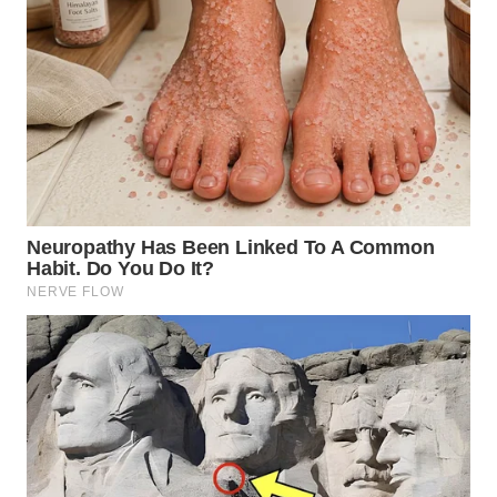
WN
DEPOK
WN
TAPANULI
UTARA
WN
SAMOSIR
WN
PADANG
LAWAS
WN
SUMEDANG