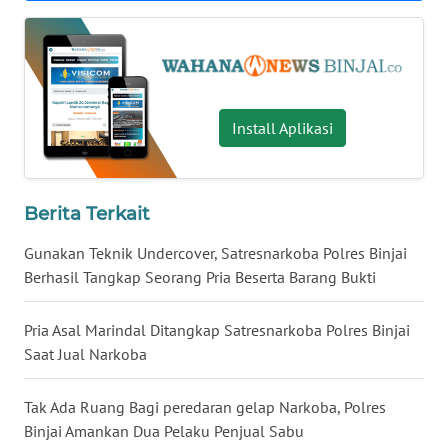
WN
MALUT
WN
DAIRI
Install Aplikasi
WN
DANAU
TOBA
Berita Terkait
Gunakan Teknik Undercover, Satresnarkoba Polres Binjai
WN
Berhasil Tangkap Seorang Pria Beserta Barang Bukti
NIAS
Pria Asal Marindal Ditangkap Satresnarkoba Polres Binjai
WN
Saat Jual Narkoba
LANGKAT
Tak Ada Ruang Bagi peredaran gelap Narkoba, Polres
WN
TAPANULI
Binjai Amankan Dua Pelaku Penjual Sabu