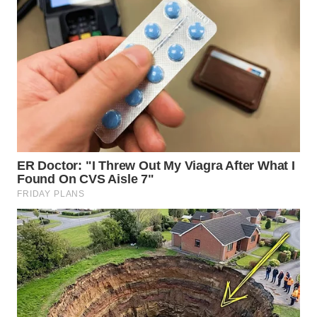
WAHANA
NEWS
WAHANA
TANI
WAHANA
ADVOKAT
WAHANA
INFRASTRUKTUR
WAHANA
KONSUMEN
WAHANA
LISTRIK