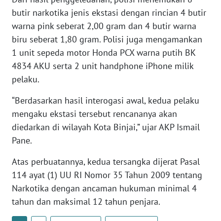
butir narkotika jenis ekstasi dengan rincian 4 butir
WN
JOGJA
warna pink seberat 2,00 gram dan 4 butir warna
biru seberat 1,80 gram. Polisi juga mengamankan
WN
1 unit sepeda motor Honda PCX warna putih BK
JATIM
4834 AKU serta 2 unit handphone iPhone milik
pelaku.
WN
BALI
“Berdasarkan hasil interogasi awal, kedua pelaku
mengaku ekstasi tersebut rencananya akan
WN
diedarkan di wilayah Kota Binjai,” ujar AKP Ismail
KALBAR
Pane.
WN
Atas perbuatannya, kedua tersangka dijerat Pasal
KALTENG
114 ayat (1) UU RI Nomor 35 Tahun 2009 tentang
Narkotika dengan ancaman hukuman minimal 4
WN
tahun dan maksimal 12 tahun penjara.
KALTARA