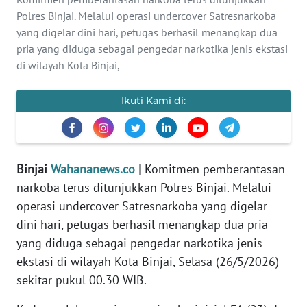
Polres Binjai. Melalui operasi undercover Satresnarkoba
DISCLAIMER
yang digelar dini hari, petugas berhasil menangkap dua
pria yang diduga sebagai pengedar narkotika jenis ekstasi
Wahana
di wilayah Kota Binjai,
News
Regional
Ikuti Kami di:
WN
SUMUT
WN
Binjai
Wahananews.co
|
Komitmen pemberantasan
JAKARTA
narkoba terus ditunjukkan Polres Binjai. Melalui
operasi undercover Satresnarkoba yang digelar
WN
dini hari, petugas berhasil menangkap dua pria
JABAR
yang diduga sebagai pengedar narkotika jenis
ekstasi di wilayah Kota Binjai, Selasa (26/5/2026)
WN
sekitar pukul 00.30 WIB.
BANTEN