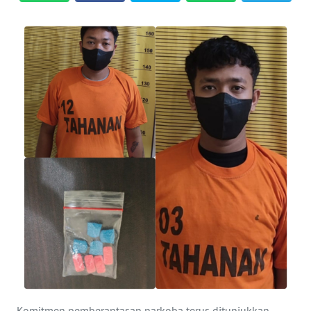
KONTAK
KAMI
INFO
IKLAN
TENTANG
KAMI
PEDOMAN
MEDIA
SIBER
REDAKSI
KARIR
Komitmen pemberantasan narkoba terus ditunjukkan