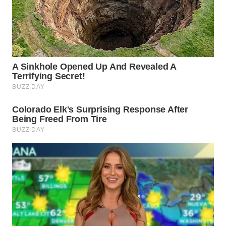
WAHANA
TRAVEL
WAHANA
TV
WAHANANEWS
ID
WAHANANEWS
CO ID
WAHANANEWS
NET
WAHANA
SPORT