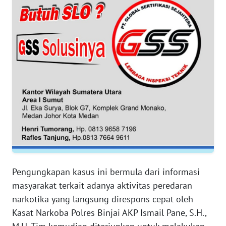
WN
JAMBI
WN
SULTRA
WN
NTB
WN
SULTENG
WN
Pengungkapan kasus ini bermula dari informasi
SULBAR
masyarakat terkait adanya aktivitas peredaran
narkotika yang langsung direspons cepat oleh
WN
Kasat Narkoba Polres Binjai AKP Ismail Pane, S.H.,
BABEL