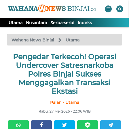
Utama
Nusantara
Serba-serbi
Indeks
WAHANA
Tutup
TV
Wahana News Binjai
Utama
Pengedar Terkecoh! Operasi
UTAMA
Undercover Satresnarkoba
NUSANTARA
Polres Binjai Sukses
Menggagalkan Transaksi
SERBA-
Ekstasi
SERBI
Paian - Utama
Informasi
Rabu, 27 Mei 2026 - 22:06 WIB
INDEKS
BERITA