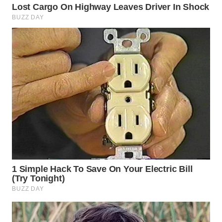
WN
SEMARANG
WN
SOLO
WN
BOROBUDUR
WN
MADURA
WN
SURABAYA
WN
NATUNA