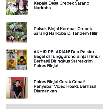
Kepala Desa Grebek Sarang
FORWAMKI
Narkoba
ALPERKLINAS
Polsek Binjai Kembali Grebek
FORJASIDA
Sarang Narkoba Di Tandem Hilir
TAMBANG
NEWS
AKHIR PELARIAN! Dua Pelaku
Begal di Tunggurono Binjai Timur
Berhasil Diringkus Satreskrim
SITUNGIR
Polres Binjai
NEWS
SIDIKALANG
Polres Binjai Gerak Cepat!
NEWS
Penyebar Video Hoaks Berhasil
Diamankan
SIBARAGAS
NEWS