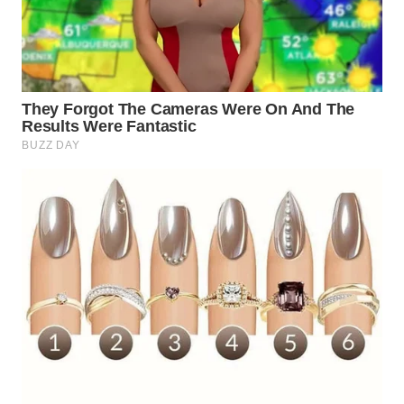
WAHANA
UMKM
WAHANA
SELEB
WAHANA
PERSONA
WAHANA
OTOMOTIF
WAHANA
HEALTH
WAHANA
DESA
WISATA