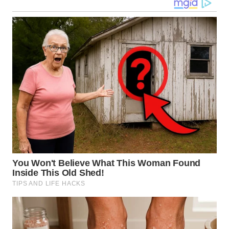
WN DELI
SERDANG
WN
TEBING
TINGGI
WN
PAKPAK
WN
KARAWANG
WN
BEKASI
WN
BOGOR