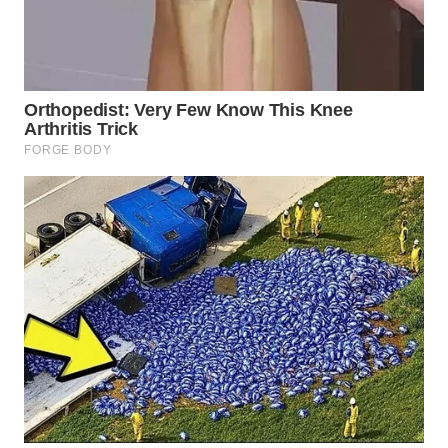
WN
KUNINGAN
WN
MAJALENGKA
WN
SUBANG
WN
SUKABUMI
WN
PURWAKARTA
WN
PRIANGAN
TIMUR