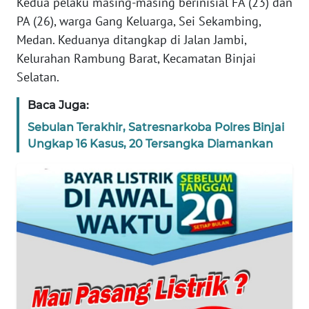
Kedua pelaku masing-masing berinisial FA (23) dan
WN
PA (26), warga Gang Keluarga, Sei Sekambing,
NTT
Medan. Keduanya ditangkap di Jalan Jambi,
Kelurahan Rambung Barat, Kecamatan Binjai
WN
Selatan.
KEPRI
Baca Juga:
WN
Sebulan Terakhir, Satresnarkoba Polres Binjai
PAPUA
Ungkap 16 Kasus, 20 Tersangka Diamankan
WN
PAPUA
BARAT
WN
RIAU
WN
SERAMBI