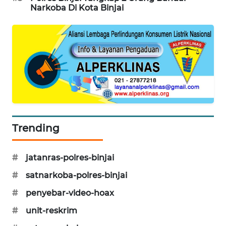
JURNAL
Narkoba Di Kota Binjai
MARITIM
HUMBANG
NEWS
GARONGGANG
NEWS
FISUELRI
Trending
ID
ENERGI
#
jatanras-polres-binjai
NEWS
#
satnarkoba-polres-binjai
CILEUNGSI
#
penyebar-video-hoax
NEWS
#
unit-reskrim