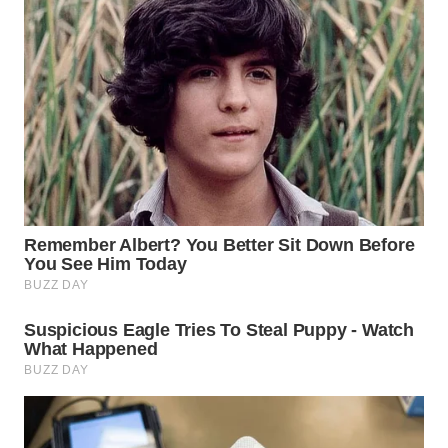
WN
BINTAN
WN
MANDALIKA
WN
LIKUPANG
WN
LABUANBAJO
WN
BORNEO
Wahana
Media
Group