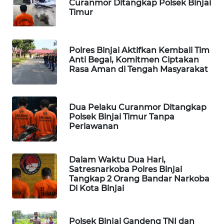
Curanmor Ditangkap Polsek Binjai
Timur
MARTABAT
NET
Polres Binjai Aktifkan Kembali Tim
PLN
Anti Begal, Komitmen Ciptakan
WATCH
Rasa Aman di Tengah Masyarakat
MKLI
Dua Pelaku Curanmor Ditangkap
Polsek Binjai Timur Tanpa
LPKKI
Perlawanan
LKKI
Dalam Waktu Dua Hari,
Satresnarkoba Polres Binjai
KOPEKLIN
Tangkap 2 Orang Bandar Narkoba
Di Kota Binjai
PORTAL
KONSUMEN
Polsek Binjai Gandeng TNI dan