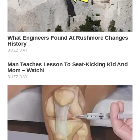
WN
CIANJUR
WN
KEPULAUAN
SERIBU
WN
TANGERANG
WN
BINJAI
WN
CIREBON
WN
INDRAMAYU