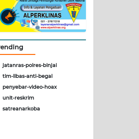
rending
jatanras-polres-binjai
tim-libas-anti-begal
penyebar-video-hoax
unit-reskrim
satreanarkoba