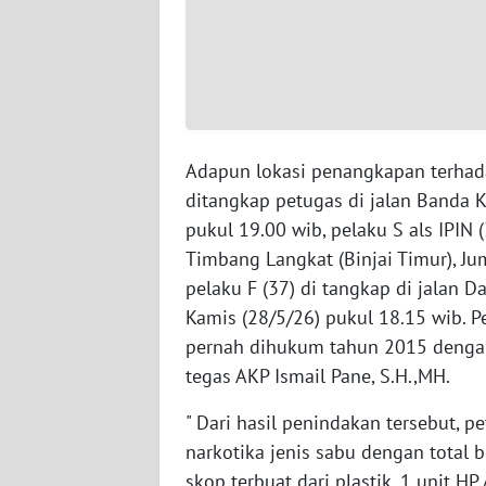
SUMBAR
WN
SUMSEL
WN
BENGKULU
Adapun lokasi penangkapan terhada
ditangkap petugas di jalan Banda K
WN
pukul 19.00 wib, pelaku S als IPIN (
LAMPUNG
Timbang Langkat (Binjai Timur), Ju
pelaku F (37) di tangkap di jalan D
WN
Kamis (28/5/26) pukul 18.15 wib. P
JATENG
pernah dihukum tahun 2015 dengan 
tegas AKP Ismail Pane, S.H.,MH.
WN
NUSANTARA
" Dari hasil penindakan tersebut,
narkotika jenis sabu dengan total 
WN
skop terbuat dari plastik, 1 unit HP