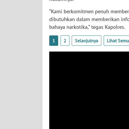
“Kami berkomitmen penuh memberan
WN
dibutuhkan dalam memberikan inf
KALTIM
bahaya narkotika,” tegas Kapolres.
WN
1
2
Selanjutnya
Lihat Sem
SULSEL
WN
GORONTALO
WN
SULUT
WN
MALUKU
WN
MALUT