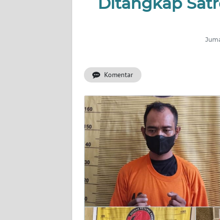
Ditangkap Satr
KONTAK
KAMI
INFO
Juma
IKLAN
Komentar
TENTANG
KAMI
PEDOMAN
MEDIA
SIBER
REDAKSI
KARIR
DISCLAIMER