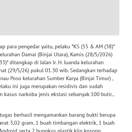
p para pengedar yaitu, pelaku *KS (55 & AM (38)*
elurahan Damai (Binjai Utara), Kamis (28/5/2026)
33)* ditangkap di Jalan Ir. H. Juanda kelurahan
mat (29/5/26) pukul 01.30 wib. Sedangkan terhadap
anau Poso kelurahan Sumber Karya (Binjai Timur) ,
elaku ini juga merupakan residivis dan sudah
kasus narkoba jenis ekstasi sebanyak 100 butir.,
 petugas berhasil mengamankan barang bukti berupa
berat 3,02 gram, 1 buah timbangan elektrik, 1 buah
 Android serta 2 bungkus plastik klip kosong.