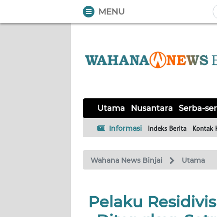
MENU
WAHANA
Tutup
TV
UTAMA
NUSANTARA
Utama
Nusantara
Serba-ser
SERBA-
Informasi
Indeks Berita
Kontak 
SERBI
Wahana News Binjai
Utama
Informasi
INDEKS
BERITA
Pelaku Residivi