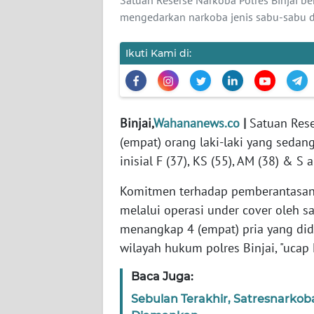
mengedarkan narkoba jenis sabu-sabu deng
WN
KEPRI
Ikuti Kami di:
WN
PAPUA
Binjai,
Wahananews.co
|
Satuan Rese
WN
(empat) orang laki-laki yang seda
PAPUA
inisial F (37), KS (55), AM (38) & S 
BARAT
Komitmen terhadap pemberantasan n
WN
melalui operasi under cover oleh sa
RIAU
menangkap 4 (empat) pria yang did
wilayah hukum polres Binjai, "ucap 
WN
SERAMBI
Baca Juga:
Sebulan Terakhir, Satresnarkob
WN