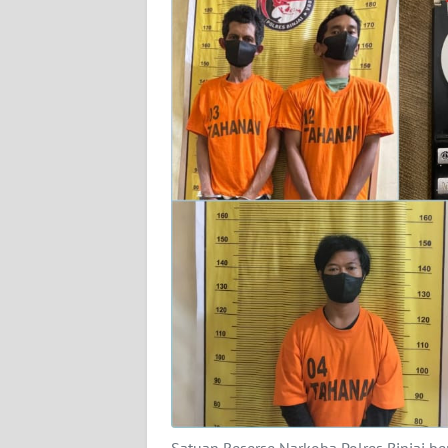
Wahana
News
Regional
WN
SUMUT
WN
JAKARTA
WN
JABAR
WN
BANTEN
WN
NTT
Satuan Reserse Narkoba Polres Binjai b