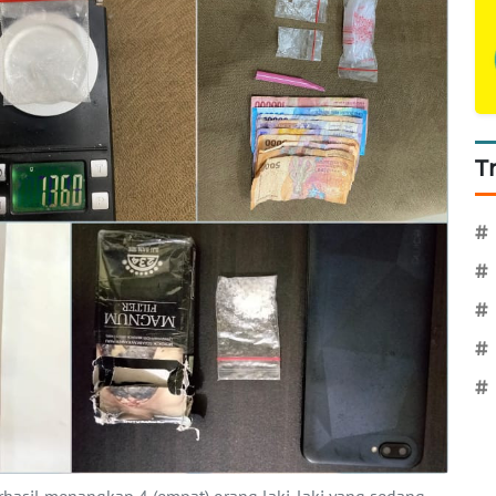
T
#
#
#
#
#
erhasil menangkap 4 (empat) orang laki-laki yang sedang