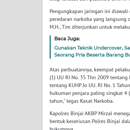
JOGJA
Pengungkapan jaringan ini diawali
WN
peredaran narkoba yang langsung di
JATIM
M.H., Tim diterjunkan untuk melaku
WN
Baca Juga:
BALI
Gunakan Teknik Undercover, Sat
Seorang Pria Beserta Barang Bu
WN
KALBAR
Atas perbuatannya, keempat pelaku 
(1) UU RI No. 35 Thn 2009 tentang N
WN
tentang KUHP Jo UU. RI No. 1 Tahu
KALTENG
hukuman penjara paling singkat 4 (
tahun," tegas Kasat Narkoba.
WN
KALTARA
Kapolres Binjai AKBP Mirzal meneg
bentuk keseriusan Polres Binjai da
WN
hukumnya.
KALSEL