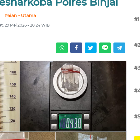
esnarkoba Polres Binjai
Paian - Utama
#1
t, 29 Mei 2026 - 20:24 WIB
#
#
#
#