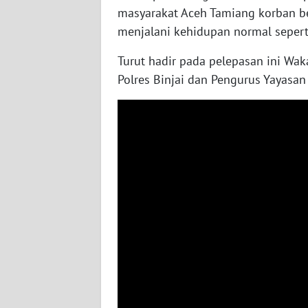
SUMBAR
masyarakat Aceh Tamiang korban be
menjalani kehidupan normal seper
WN
SUMSEL
Turut hadir pada pelepasan ini Wa
Polres Binjai dan Pengurus Yayasan 
WN
BENGKULU
WN
LAMPUNG
WN
JATENG
WN
NUSANTARA
WN