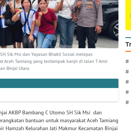
T
SH Sik Msi dan Yayasan Bhakti Sosial melepas
 Aceh Tamiang yang terdampak banjir di Jalan T Amir
#
n Binjai Utara
#
#
#
#
injai AKBP Bambang C Utomo SH Sik Msi dan
berangkatan bantuan untuk masyarakat Aceh Tamiang
Amir Hamzah Kelurahan Jati Makmur Kecamatan Binjai