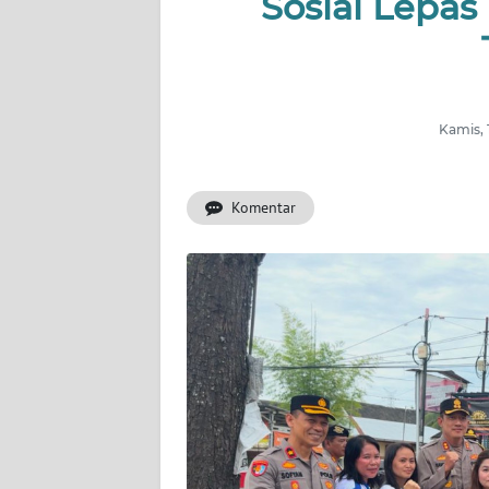
Sosial Lepa
KONTAK
KAMI
INFO
IKLAN
Kamis, 
TENTANG
KAMI
Komentar
PEDOMAN
MEDIA
SIBER
REDAKSI
KARIR
DISCLAIMER