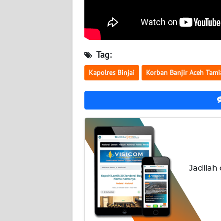
JOGJA
WN
JATIM
Tag:
WN
Kapolres Binjai
Korban Banjir Aceh Tam
BALI
WN
KALBAR
WN
KALTENG
Jadilah
WN
KALTARA
WN
KALSEL