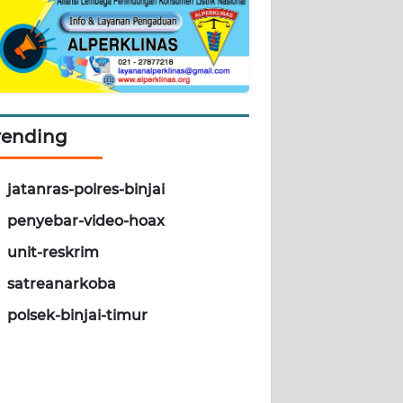
rending
jatanras-polres-binjai
penyebar-video-hoax
unit-reskrim
satreanarkoba
polsek-binjai-timur