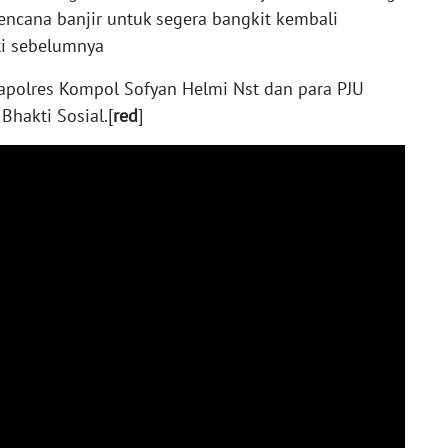
ncana banjir untuk segera bangkit kembali
ti sebelumnya
kapolres Kompol Sofyan Helmi Nst dan para PJU
Bhakti Sosial.[
red
]