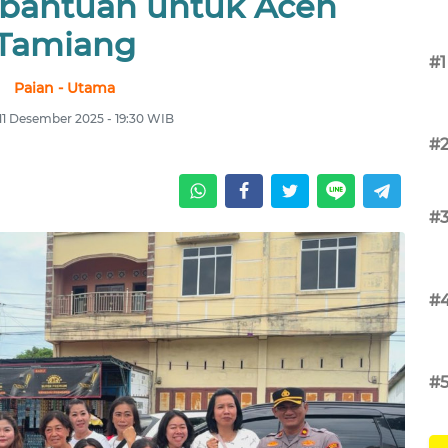
s bantuan untuk Aceh
Tamiang
#1
Paian - Utama
11 Desember 2025 - 19:30 WIB
#
#
#
#