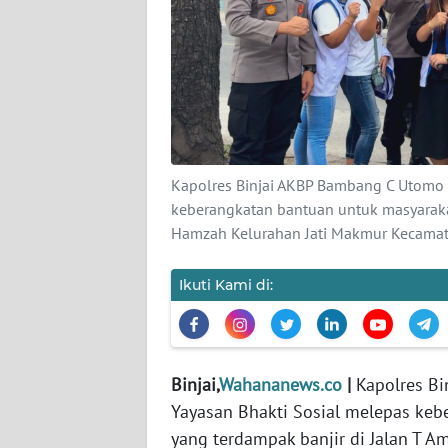
Wahana
News
Regional
WN
SUMUT
Kapolres Binjai AKBP Bambang C Utomo 
WN
keberangkatan bantuan untuk masyarakat
JAKARTA
Hamzah Kelurahan Jati Makmur Kecamata
WN
Ikuti Kami di:
JABAR
WN
BANTEN
Binjai,
Wahananews.co
|
Kapolres B
Yayasan Bhakti Sosial melepas ke
WN
yang terdampak banjir di Jalan T 
NTT