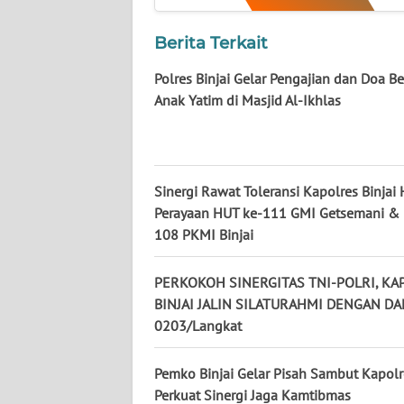
Berita Terkait
WN
KALTIM
Polres Binjai Gelar Pengajian dan Doa B
Anak Yatim di Masjid Al-Ikhlas
WN
SULSEL
WN
Sinergi Rawat Toleransi Kapolres Binjai 
GORONTALO
Perayaan HUT ke-111 GMI Getsemani &
108 PKMI Binjai
WN
SULUT
PERKOKOH SINERGITAS TNI-POLRI, KA
BINJAI JALIN SILATURAHMI DENGAN D
WN
0203/Langkat
MALUKU
Pemko Binjai Gelar Pisah Sambut Kapolr
WN
Perkuat Sinergi Jaga Kamtibmas
MALUT