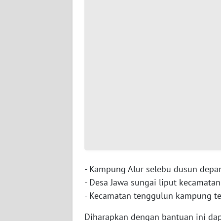
JAMBI
WN
SULTRA
WN
NTB
WN
SULTENG
WN
SULBAR
- Kampung Alur selebu dusun depa
WN
- Desa Jawa sungai liput kecamata
BABEL
- Kecamatan tenggulun kampung t
WN
Diharapkan dengan bantuan ini dap