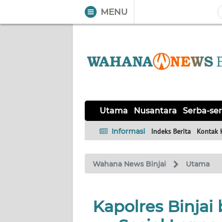
MENU
WAHANA
Tutup
TV
UTAMA
NUSANTARA
Utama
Nusantara
Serba-ser
SERBA-
Informasi
Indeks Berita
Kontak 
SERBI
Wahana News Binjai
Utama
Informasi
INDEKS
BERITA
Kapolres Binjai