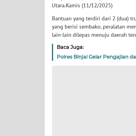
Utara.Kamis (11/12/2025)
WN
Bantuan yang terdiri dari 2 (dua) tr
KEPRI
yang berisi sembako, peralatan mem
lain-lain dilepas menuju daerah te
WN
PAPUA
Baca Juga:
Polres Binjai Gelar Pengajian d
WN
PAPUA
BARAT
WN
RIAU
WN
SERAMBI
WN