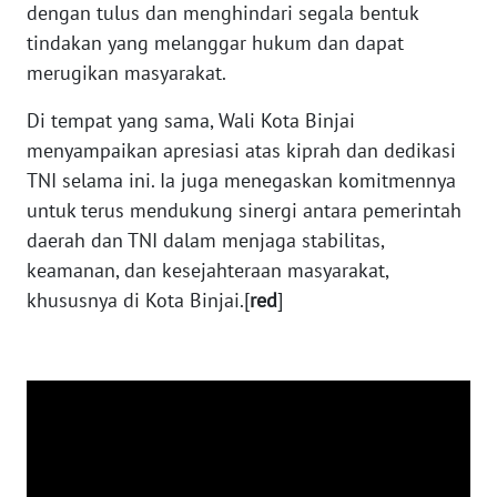
dengan tulus dan menghindari segala bentuk
WN
tindakan yang melanggar hukum dan dapat
JOGJA
merugikan masyarakat.
WN
Di tempat yang sama, Wali Kota Binjai
JATIM
menyampaikan apresiasi atas kiprah dan dedikasi
TNI selama ini. Ia juga menegaskan komitmennya
WN
untuk terus mendukung sinergi antara pemerintah
BALI
daerah dan TNI dalam menjaga stabilitas,
keamanan, dan kesejahteraan masyarakat,
WN
KALBAR
khususnya di Kota Binjai.[
red
]
WN
KALTENG
WN
KALTARA