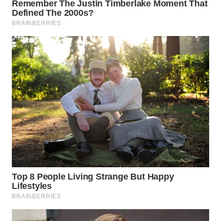
WN
CIANJUR
WN
KEPULAUAN
SERIBU
WN
TANGERANG
WN
BINJAI
WN
CIREBON
WN
INDRAMAYU