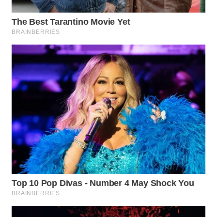
WN
BINTAN
WN
MANDALIKA
WN
LIKUPANG
WN
LABUANBAJO
WN
BORNEO
Wahana
Media
Group