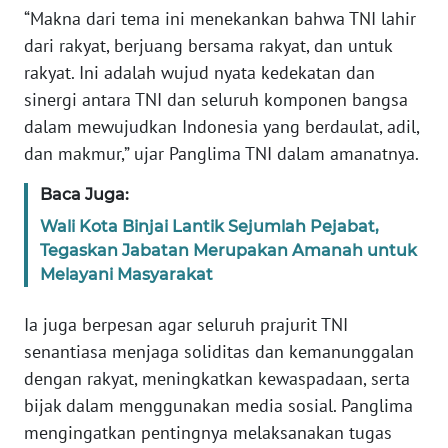
“Makna dari tema ini menekankan bahwa TNI lahir
WN
dari rakyat, berjuang bersama rakyat, dan untuk
SUMBAR
rakyat. Ini adalah wujud nyata kedekatan dan
sinergi antara TNI dan seluruh komponen bangsa
WN
SUMSEL
dalam mewujudkan Indonesia yang berdaulat, adil,
dan makmur,” ujar Panglima TNI dalam amanatnya.
WN
Baca Juga:
BENGKULU
Wali Kota Binjai Lantik Sejumlah Pejabat,
Tegaskan Jabatan Merupakan Amanah untuk
WN
LAMPUNG
Melayani Masyarakat
Ia juga berpesan agar seluruh prajurit TNI
WN
JATENG
senantiasa menjaga soliditas dan kemanunggalan
dengan rakyat, meningkatkan kewaspadaan, serta
WN
bijak dalam menggunakan media sosial. Panglima
NUSANTARA
mengingatkan pentingnya melaksanakan tugas