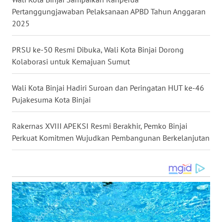
SELATAN
Pertanggungjawaban Pelaksanaan APBD Tahun Anggaran
2025
WN
TANJUNG
LESUNG
PRSU ke-50 Resmi Dibuka, Wali Kota Binjai Dorong
Kolaborasi untuk Kemajuan Sumut
WN
KARO
Wali Kota Binjai Hadiri Suroan dan Peringatan HUT ke-46
Pujakesuma Kota Binjai
WN
SIMALUNGUN
Rakernas XVIII APEKSI Resmi Berakhir, Pemko Binjai
Perkuat Komitmen Wujudkan Pembangunan Berkelanjutan
WN
LABUHANBATU
WN
TAPANULI
TENGAH