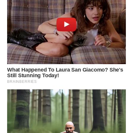
WAHANA
UMKM
WAHANA
SELEB
WAHANA
PERSONA
WAHANA
OTOMOTIF
WAHANA
HEALTH
WAHANA
DESA
WISATA