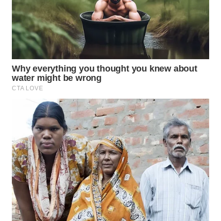
LAPAK
WAHANA
Wahana
Network
KONSUMEN
LISTRIK
MASYARAKAT
KELISTRIKAN
WALINKI
ID
MAWAKA
ID