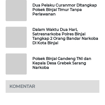
Dua Pelaku Curanmor Ditangkap
METRO
Polsek Binjai Timur Tanpa
SIANTAR
Perlawanan
NEWS
METRO
Dalam Waktu Dua Hari,
MEDAN
Satresnarkoba Polres Binjai
NEWS
Tangkap 2 Orang Bandar Narkoba
Di Kota Binjai
METRO
JAKARTA
Polsek Binjai Gandeng TNI dan
NEWS
Kepala Desa Grebek Sarang
Narkoba
KRT
NEWS
KOMENTAR
KARING
NEWS