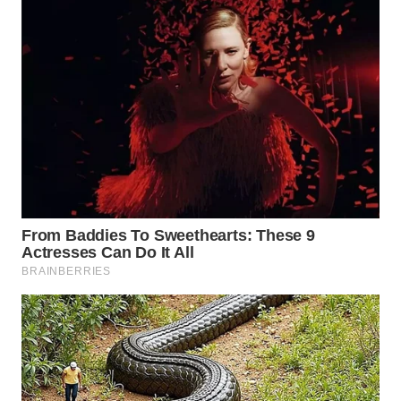
WAHANA
NEWS
WAHANA
TANI
WAHANA
ADVOKAT
WAHANA
INFRASTRUKTUR
WAHANA
KONSUMEN
WAHANA
LISTRIK