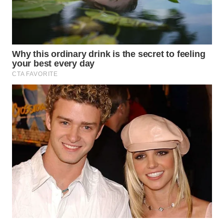
WN
DEPOK
WN
TAPANULI
UTARA
WN
SAMOSIR
WN
PADANG
LAWAS
WN
SUMEDANG