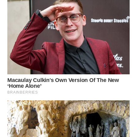
WN
KUNINGAN
WN
MAJALENGKA
WN
SUBANG
WN
SUKABUMI
WN
PURWAKARTA
WN
PRIANGAN
TIMUR