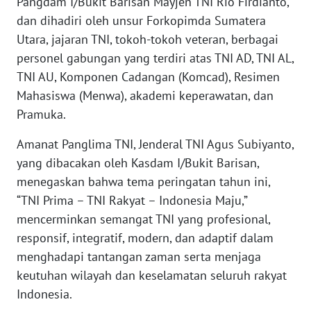
Pangdam I/Bukit Barisan Mayjen TNI Rio Firdianto,
dan dihadiri oleh unsur Forkopimda Sumatera
WN
JAMBI
Utara, jajaran TNI, tokoh-tokoh veteran, berbagai
personel gabungan yang terdiri atas TNI AD, TNI AL,
WN
TNI AU, Komponen Cadangan (Komcad), Resimen
SULTRA
Mahasiswa (Menwa), akademi keperawatan, dan
Pramuka.
WN
NTB
Amanat Panglima TNI, Jenderal TNI Agus Subiyanto,
yang dibacakan oleh Kasdam I/Bukit Barisan,
WN
menegaskan bahwa tema peringatan tahun ini,
SULTENG
“TNI Prima – TNI Rakyat – Indonesia Maju,”
mencerminkan semangat TNI yang profesional,
WN
responsif, integratif, modern, dan adaptif dalam
SULBAR
menghadapi tantangan zaman serta menjaga
keutuhan wilayah dan keselamatan seluruh rakyat
WN
Indonesia.
BABEL