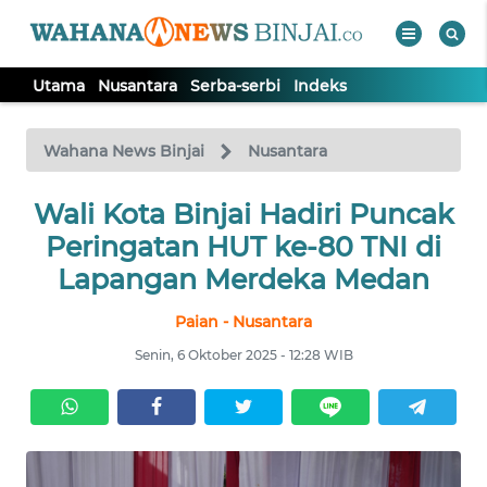
Utama
Nusantara
Serba-serbi
Indeks
WAHANA
Tutup
TV
Wahana News Binjai
Nusantara
Wali Kota Binjai Hadiri Puncak
UTAMA
Peringatan HUT ke-80 TNI di
NUSANTARA
Lapangan Merdeka Medan
Paian - Nusantara
SERBA-
SERBI
Senin, 6 Oktober 2025 - 12:28 WIB
Informasi
INDEKS
BERITA