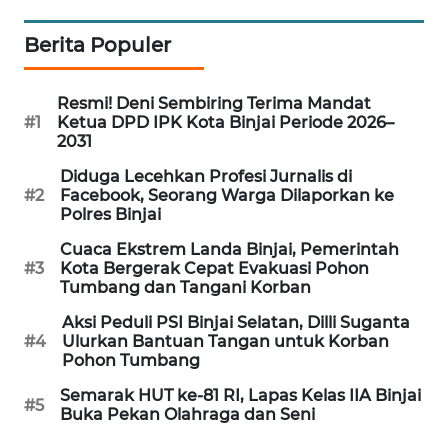
JURNAL
MARITIM
Berita Populer
HUMBANG
Resmi! Deni Sembiring Terima Mandat
NEWS
#1
Ketua DPD IPK Kota Binjai Periode 2026–
2031
GARONGGANG
Diduga Lecehkan Profesi Jurnalis di
NEWS
#2
Facebook, Seorang Warga Dilaporkan ke
Polres Binjai
FISUELRI
Cuaca Ekstrem Landa Binjai, Pemerintah
ID
#3
Kota Bergerak Cepat Evakuasi Pohon
Tumbang dan Tangani Korban
ENERGI
Aksi Peduli PSI Binjai Selatan, Dilli Suganta
NEWS
#4
Ulurkan Bantuan Tangan untuk Korban
Pohon Tumbang
CILEUNGSI
Semarak HUT ke-81 RI, Lapas Kelas IIA Binjai
NEWS
#5
Buka Pekan Olahraga dan Seni