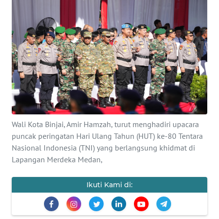
KONTAK
KAMI
INFO
IKLAN
TENTANG
KAMI
Wali Kota Binjai, Amir Hamzah, turut menghadiri upacara
PEDOMAN
puncak peringatan Hari Ulang Tahun (HUT) ke-80 Tentara
MEDIA
Nasional Indonesia (TNI) yang berlangsung khidmat di
SIBER
Lapangan Merdeka Medan,
REDAKSI
Ikuti Kami di:
KARIR