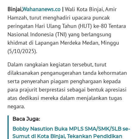
DISCLAIMER
Binjai,
Wahananews.co
|
Wali Kota Binjai, Amir
Hamzah, turut menghadiri upacara puncak
Wahana
peringatan Hari Ulang Tahun (HUT) ke-80 Tentara
News
Nasional Indonesia (TNI) yang berlangsung
Regional
khidmat di Lapangan Merdeka Medan, Minggu
(5/10/2025).
WN
SUMUT
Dalam rangkaian kegiatan tersebut, turut
dilaksanakan penganugerahan tanda kehormatan
WN
serta penyerahan piagam penghargaan kepada
JAKARTA
para prajurit berprestasi sebagai bentuk apresiasi
atas dedikasi mereka dalam menjalankan tugas
WN
JABAR
negara.
Baca Juga:
WN
BANTEN
Bobby Nasution Buka MPLS SMA/SMK/SLB se-
Sumut di Kota Binjai, Tekankan Pendidikan