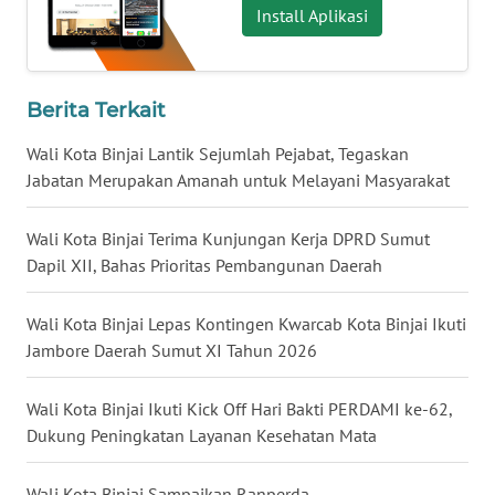
Install Aplikasi
WN
MALUT
WN
Berita Terkait
DAIRI
Wali Kota Binjai Lantik Sejumlah Pejabat, Tegaskan
Jabatan Merupakan Amanah untuk Melayani Masyarakat
WN
DANAU
TOBA
Wali Kota Binjai Terima Kunjungan Kerja DPRD Sumut
Dapil XII, Bahas Prioritas Pembangunan Daerah
WN
NIAS
Wali Kota Binjai Lepas Kontingen Kwarcab Kota Binjai Ikuti
Jambore Daerah Sumut XI Tahun 2026
WN
LANGKAT
Wali Kota Binjai Ikuti Kick Off Hari Bakti PERDAMI ke-62,
Dukung Peningkatan Layanan Kesehatan Mata
WN
TAPANULI
Wali Kota Binjai Sampaikan Ranperda