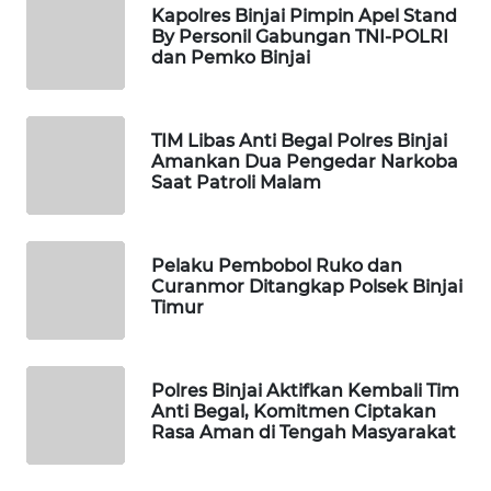
Kapolres Binjai Pimpin Apel Stand
FORWAMKI
By Personil Gabungan TNI-POLRI
dan Pemko Binjai
ALPERKLINAS
FORJASIDA
TIM Libas Anti Begal Polres Binjai
Amankan Dua Pengedar Narkoba
Saat Patroli Malam
TAMBANG
NEWS
Pelaku Pembobol Ruko dan
SITUNGIR
Curanmor Ditangkap Polsek Binjai
NEWS
Timur
SIDIKALANG
NEWS
Polres Binjai Aktifkan Kembali Tim
Anti Begal, Komitmen Ciptakan
Rasa Aman di Tengah Masyarakat
SIBARAGAS
NEWS