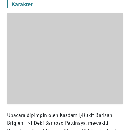
Karakter
WN
NTT
WN
KEPRI
WN
PAPUA
WN
PAPUA
BARAT
WN
RIAU
Upacara dipimpin oleh Kasdam I/Bukit Barisan
WN
Brigjen TNI Deki Santoso Pattinaya, mewakili
SERAMBI