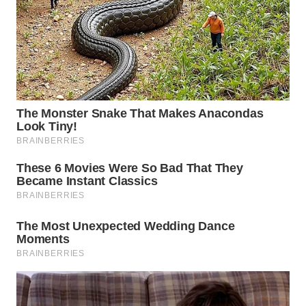
WAHANA
TRAVEL
WAHANA
TV
WAHANANEWS
ID
WAHANANEWS
CO ID
WAHANANEWS
NET
WAHANA
SPORT