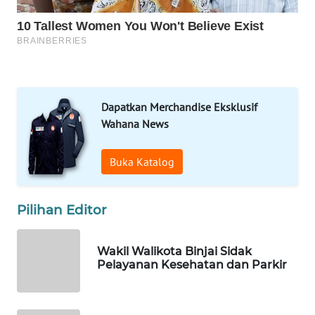
MARTABAT
NET
PLN
WATCH
Dapatkan Merchandise Eksklusif
Wahana News
MKLI
Buka Katalog
LPKKI
LKKI
Pilihan Editor
KOPEKLIN
Wakil Walikota Binjai Sidak
Pelayanan Kesehatan dan Parkir
PORTAL
KONSUMEN