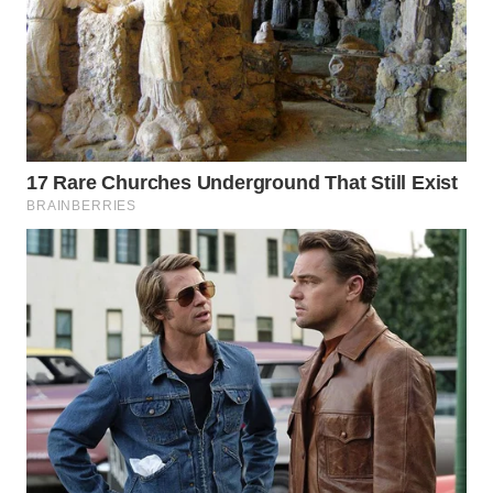
WN
SEMARANG
WN
SOLO
WN
BOROBUDUR
WN
MADURA
WN
SURABAYA
WN
NATUNA