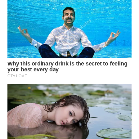
WN DELI
SERDANG
WN
TEBING
TINGGI
WN
PAKPAK
WN
KARAWANG
WN
BEKASI
WN
BOGOR