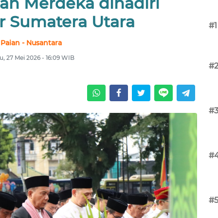
an Merdeka dihadiri
 Sumatera Utara
#1
Paian - Nusantara
, 27 Mei 2026 - 16:09 WIB
#
#
#
#