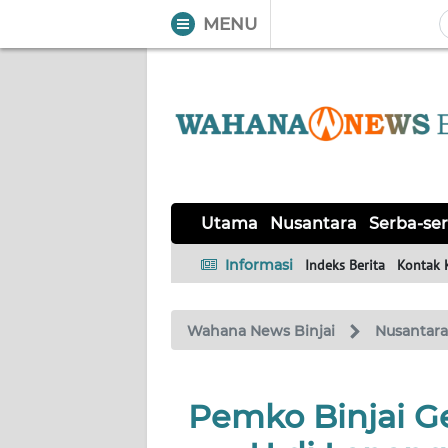
MENU
WAHANA
Tutup
TV
UTAMA
NUSANTARA
Utama
Nusantara
Serba-ser
SERBA-
Informasi
Indeks Berita
Kontak 
SERBI
Wahana News Binjai
Nusantara
Informasi
INDEKS
BERITA
Pemko Binjai Ge