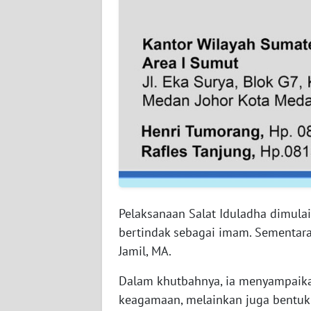
SUMBAR
WN
SUMSEL
WN
BENGKULU
WN
LAMPUNG
WN
JATENG
Pelaksanaan Salat Iduladha dimulai
bertindak sebagai imam. Sementara
WN
Jamil, MA.
NUSANTARA
Dalam khutbahnya, ia menyampaika
WN
keagamaan, melainkan juga bentuk 