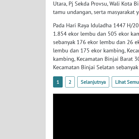
Utara, Pj Sekda Provsu, Wali Kota Bi
tamu undangan, serta masyarakat y
WN
KALTIM
Pada Hari Raya Iduladha 1447 H/202
1.854 ekor lembu dan 505 ekor kam
WN
sebanyak 176 ekor lembu dan 26 ek
SULSEL
lembu dan 175 ekor kambing, Keca
kambing, Kecamatan Binjai Barat 3
WN
Kecamatan Binjai Selatan sebanyak
GORONTALO
1
2
Selanjutnya
Lihat Sem
WN
SULUT
WN
MALUKU
WN
MALUT