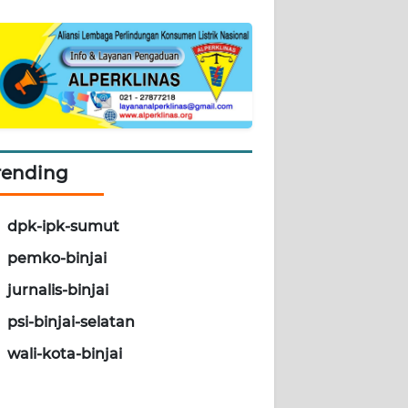
rending
dpk-ipk-sumut
pemko-binjai
jurnalis-binjai
psi-binjai-selatan
wali-kota-binjai