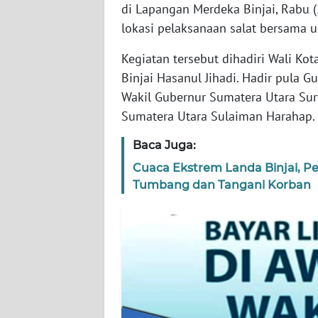
di Lapangan Merdeka Binjai, Rabu 
lokasi pelaksanaan salat bersama 
WN
KEPRI
Kegiatan tersebut dihadiri Wali Ko
Binjai Hasanul Jihadi. Hadir pula G
WN
Wakil Gubernur Sumatera Utara Sury
PAPUA
Sumatera Utara Sulaiman Harahap.
WN
Baca Juga:
PAPUA
BARAT
Cuaca Ekstrem Landa Binjai, P
Tumbang dan Tangani Korban
WN
RIAU
WN
SERAMBI
WN