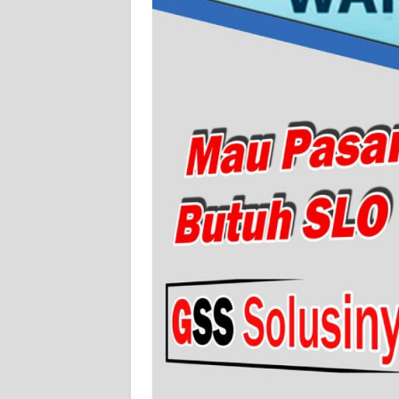
JAMBI
WN
SULTRA
WN
NTB
WN
SULTENG
WN
SULBAR
WN
BABEL
WN