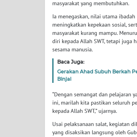
JOGJA
masyarakat yang membutuhkan.
Ia menegaskan, nilai utama ibadah
WN
JATIM
meningkatkan kepekaan sosial, ser
masyarakat kurang mampu. Menurut
WN
diri kepada Allah SWT, tetapi jug
BALI
sesama manusia.
WN
Baca Juga:
KALBAR
Gerakan Ahad Subuh Berkah Per
Binjai
WN
KALTENG
“Dengan semangat dan pelajaran y
ini, marilah kita pastikan seluruh 
WN
kepada Allah SWT,” ujarnya.
KALTARA
Usai pelaksanaan salat, kegiatan 
WN
yang disaksikan langsung oleh Gub
KALSEL