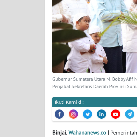
Wahana
News
Regional
WN
SUMUT
WN
JAKARTA
Gubernur Sumatera Utara M. Bobby Afif N
WN
Penjabat Sekretaris Daerah Provinsi Su
JABAR
Ikuti Kami di:
WN
BANTEN
WN
Binjai,
Wahananews.co
|
Pemerintah
NTT