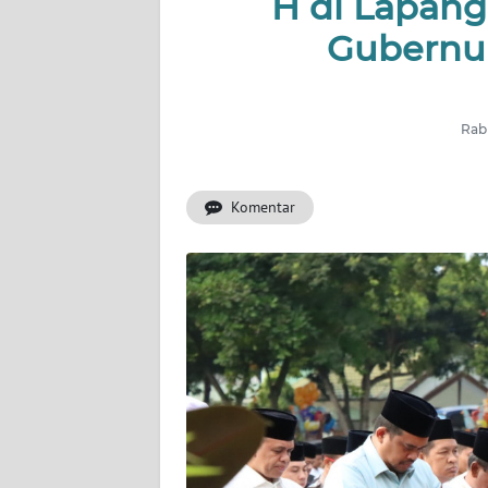
H di Lapang
KONTAK
KAMI
Gubernur
INFO
IKLAN
Rabu
TENTANG
KAMI
Komentar
PEDOMAN
MEDIA
SIBER
REDAKSI
KARIR
DISCLAIMER