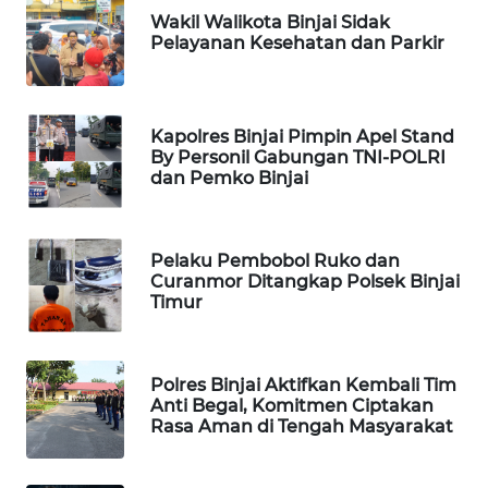
Wakil Walikota Binjai Sidak
WAHANA
Pelayanan Kesehatan dan Parkir
UMKM
WAHANA
SELEB
Kapolres Binjai Pimpin Apel Stand
By Personil Gabungan TNI-POLRI
dan Pemko Binjai
WAHANA
PERSONA
Pelaku Pembobol Ruko dan
WAHANA
Curanmor Ditangkap Polsek Binjai
OTOMOTIF
Timur
WAHANA
HEALTH
Polres Binjai Aktifkan Kembali Tim
Anti Begal, Komitmen Ciptakan
Rasa Aman di Tengah Masyarakat
WAHANA
DESA
WISATA