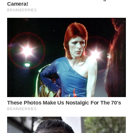
WN
BINTAN
WN
MANDALIKA
WN
LIKUPANG
WN
LABUANBAJO
WN
BORNEO
Wahana
Media
Group