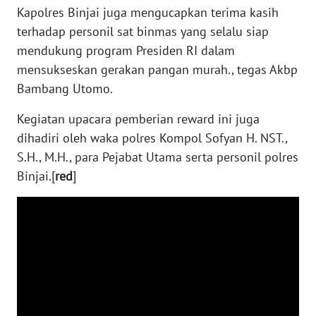
Kapolres Binjai juga mengucapkan terima kasih
WN
terhadap personil sat binmas yang selalu siap
SUMBAR
mendukung program Presiden RI dalam
mensukseskan gerakan pangan murah., tegas Akbp
WN
Bambang Utomo.
SUMSEL
Kegiatan upacara pemberian reward ini juga
WN
dihadiri oleh waka polres Kompol Sofyan H. NST.,
BENGKULU
S.H., M.H., para Pejabat Utama serta personil polres
Binjai.[
red
]
WN
LAMPUNG
WN
JATENG
WN
NUSANTARA