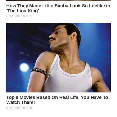
WN
KUNINGAN
WN
MAJALENGKA
WN
SUBANG
WN
SUKABUMI
WN
PURWAKARTA
WN
PRIANGAN
TIMUR