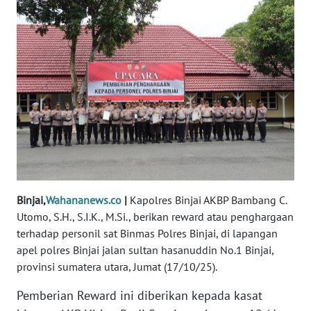
DISCLAIMER
Wahana
News
Regional
WN
SUMUT
WN
JAKARTA
Binjai,
Wahananews.co
|
Kapolres Binjai AKBP Bambang C.
Utomo, S.H., S.I.K., M.Si., berikan reward atau penghargaan
WN
terhadap personil sat Binmas Polres Binjai, di lapangan
JABAR
apel polres Binjai jalan sultan hasanuddin No.1 Binjai,
provinsi sumatera utara, Jumat (17/10/25).
WN
BANTEN
Pemberian Reward ini diberikan kepada kasat