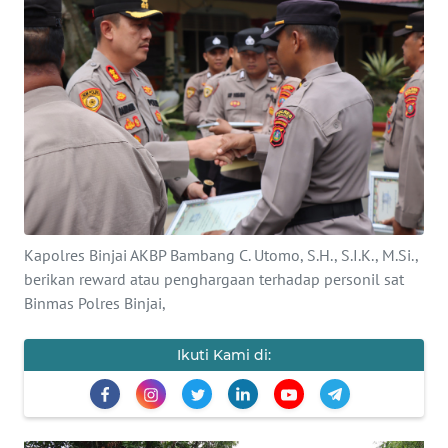
KONTAK
KAMI
INFO
IKLAN
TENTANG
KAMI
Kapolres Binjai AKBP Bambang C. Utomo, S.H., S.I.K., M.Si.,
PEDOMAN
berikan reward atau penghargaan terhadap personil sat
MEDIA
Binmas Polres Binjai,
SIBER
Ikuti Kami di:
REDAKSI
KARIR