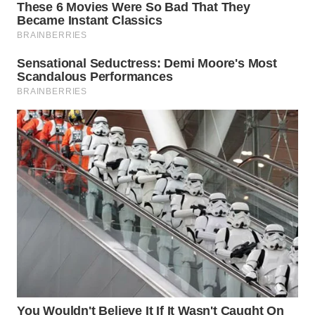
WN
SEMARANG
WN
SOLO
WN
BOROBUDUR
WN
MADURA
WN
SURABAYA
WN
NATUNA