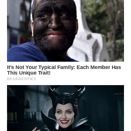
WAHANA
NEWS
WAHANA
TANI
WAHANA
ADVOKAT
WAHANA
INFRASTRUKTUR
WAHANA
KONSUMEN
WAHANA
LISTRIK