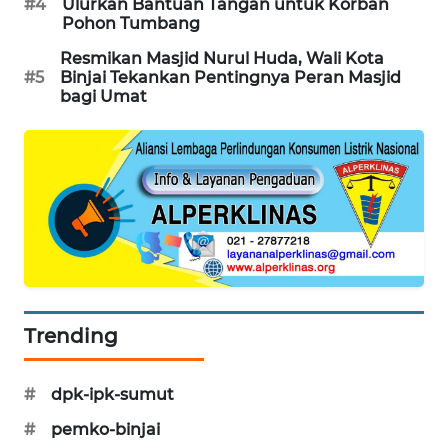
#4
Ulurkan Bantuan Tangan untuk Korban
FORWAMKI
Pohon Tumbang
Resmikan Masjid Nurul Huda, Wali Kota
ALPERKLINAS
#5
Binjai Tekankan Pentingnya Peran Masjid
bagi Umat
FORJASIDA
TAMBANG
NEWS
SITUNGIR
NEWS
SIDIKALANG
Trending
NEWS
#
dpk-ipk-sumut
SIBARAGAS
NEWS
#
pemko-binjai