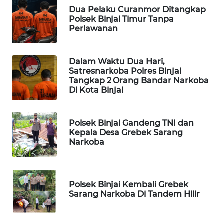
Dua Pelaku Curanmor Ditangkap
Polsek Binjai Timur Tanpa
LAPAK
Perlawanan
WAHANA
Wahana
Dalam Waktu Dua Hari,
Network
Satresnarkoba Polres Binjai
Tangkap 2 Orang Bandar Narkoba
Di Kota Binjai
KONSUMEN
LISTRIK
Polsek Binjai Gandeng TNI dan
MASYARAKAT
Kepala Desa Grebek Sarang
KELISTRIKAN
Narkoba
WALINKI
ID
Polsek Binjai Kembali Grebek
Sarang Narkoba Di Tandem Hilir
MAWAKA
ID