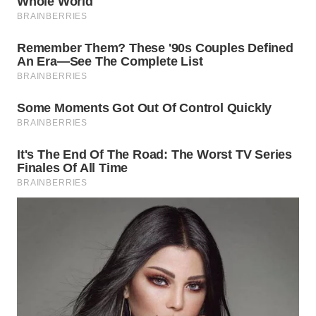
WN
DEPOK
WN
TAPANULI
UTARA
WN
SAMOSIR
WN
PADANG
LAWAS
WN
SUMEDANG