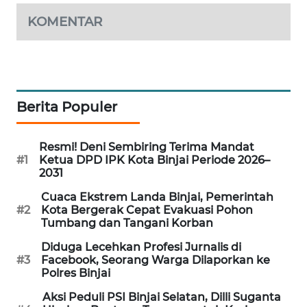
KOMENTAR
MARTABAT
NET
PLN
WATCH
Berita Populer
MKLI
Resmi! Deni Sembiring Terima Mandat
#1
Ketua DPD IPK Kota Binjai Periode 2026–
LPKKI
2031
Cuaca Ekstrem Landa Binjai, Pemerintah
LKKI
#2
Kota Bergerak Cepat Evakuasi Pohon
Tumbang dan Tangani Korban
KOPEKLIN
Diduga Lecehkan Profesi Jurnalis di
#3
Facebook, Seorang Warga Dilaporkan ke
PORTAL
Polres Binjai
KONSUMEN
Aksi Peduli PSI Binjai Selatan, Dilli Suganta