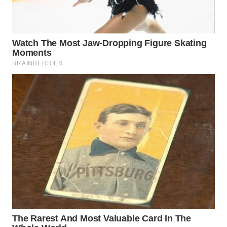
WN DELI
SERDANG
WN
TEBING
TINGGI
WN
PAKPAK
WN
KARAWANG
WN
BEKASI
WN
BOGOR