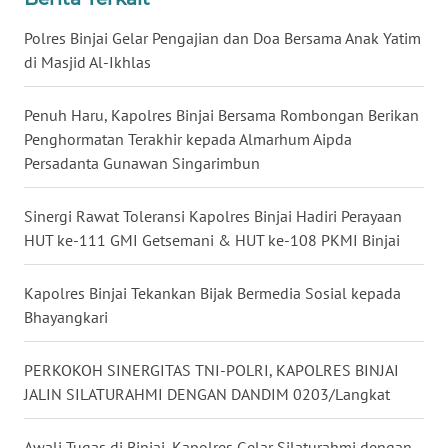
WN
Polres Binjai Gelar Pengajian dan Doa Bersama Anak Yatim
KALSEL
di Masjid Al-Ikhlas
WN
Penuh Haru, Kapolres Binjai Bersama Rombongan Berikan
KALTIM
Penghormatan Terakhir kepada Almarhum Aipda
Persadanta Gunawan Singarimbun
WN
SULSEL
Sinergi Rawat Toleransi Kapolres Binjai Hadiri Perayaan
HUT ke-111 GMI Getsemani & HUT ke-108 PKMI Binjai
WN
GORONTALO
Kapolres Binjai Tekankan Bijak Bermedia Sosial kepada
Bhayangkari
WN
SULUT
PERKOKOH SINERGITAS TNI-POLRI, KAPOLRES BINJAI
WN
JALIN SILATURAHMI DENGAN DANDIM 0203/Langkat
MALUKU
Awali Tugas di Binjai, Kapolres Gelar Silaturahmi dengan