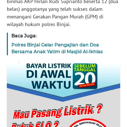
binmas AKP Hirlan Rudi Suprianto beserta 12 (dua
WN
belas) anggotanya yang telah sukses dalam
NTT
menangani Gerakan Pangan Murah (GPM) di
wilayah hukum polres Binjai.
WN
KEPRI
Baca Juga:
Polres Binjai Gelar Pengajian dan Doa
WN
Bersama Anak Yatim di Masjid Al-Ikhlas
PAPUA
WN
PAPUA
BARAT
WN
RIAU
WN
SERAMBI