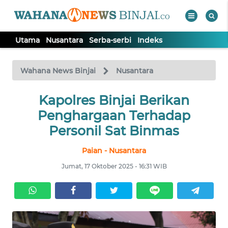
Utama
Nusantara
Serba-serbi
Indeks
WAHANA
Tutup
TV
Wahana News Binjai
Nusantara
Kapolres Binjai Berikan
UTAMA
Penghargaan Terhadap
NUSANTARA
Personil Sat Binmas
Paian - Nusantara
SERBA-
SERBI
Jumat, 17 Oktober 2025 - 16:31 WIB
Informasi
INDEKS
BERITA