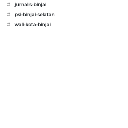
#
jurnalis-binjai
METRO
SIANTAR
#
psi-binjai-selatan
NEWS
#
wali-kota-binjai
METRO
MEDAN
NEWS
METRO
JAKARTA
NEWS
KRT
NEWS
KARING
NEWS