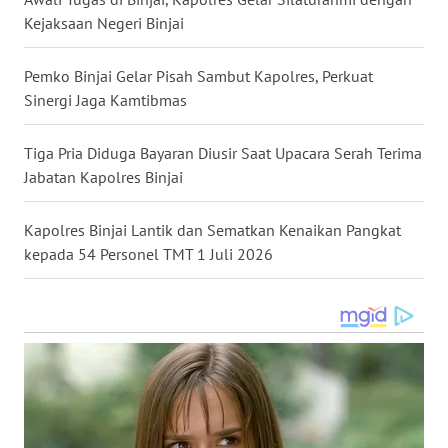
WN
Kejaksaan Negeri Binjai
MALUT
Pemko Binjai Gelar Pisah Sambut Kapolres, Perkuat
WN
Sinergi Jaga Kamtibmas
DAIRI
Tiga Pria Diduga Bayaran Diusir Saat Upacara Serah Terima
WN
Jabatan Kapolres Binjai
DANAU
TOBA
Kapolres Binjai Lantik dan Sematkan Kenaikan Pangkat
kepada 54 Personel TMT 1 Juli 2026
WN
NIAS
WN
LANGKAT
WN
TAPANULI