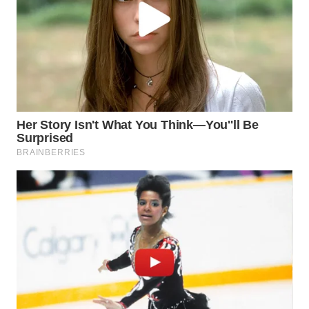
SELATAN
WN
TANJUNG
LESUNG
WN
KARO
WN
SIMALUNGUN
WN
LABUHANBATU
WN
TAPANULI
TENGAH