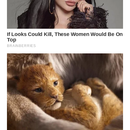
WN
CIANJUR
WN
KEPULAUAN
SERIBU
WN
TANGERANG
WN
BINJAI
WN
CIREBON
WN
INDRAMAYU