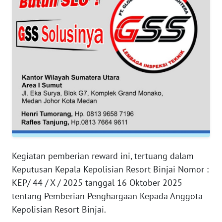
WN
JAMBI
WN
SULTRA
WN
NTB
WN
SULTENG
Kegiatan pemberian reward ini, tertuang dalam
WN
Keputusan Kepala Kepolisian Resort Binjai Nomor :
SULBAR
KEP/ 44 / X / 2025 tanggal 16 Oktober 2025
tentang Pemberian Penghargaan Kepada Anggota
WN
Kepolisian Resort Binjai.
BABEL