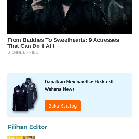
WAHANA
TRAVEL
WAHANA
TV
WAHANANEWS
ID
WAHANANEWS
Dapatkan Merchandise Eksklusif
CO ID
Wahana News
WAHANANEWS
Buka Katalog
NET
WAHANA
Pilihan Editor
SPORT