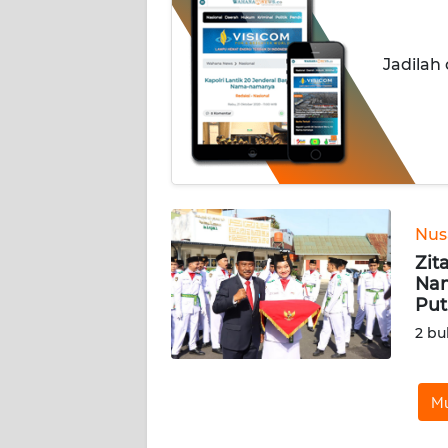
KONTAK
KAMI
Jadilah
INFO
IKLAN
TENTANG
KAMI
PEDOMAN
Nus
MEDIA
Zit
SIBER
Nam
Put
REDAKSI
2 bu
KARIR
Mu
DISCLAIMER