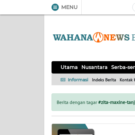
MENU
WAHANA
Tutup
TV
UTAMA
NUSANTARA
Utama
Nusantara
Serba-ser
SERBA-
Informasi
Indeks Berita
Kontak 
SERBI
Informasi
Berita dengan tagar
#zita-maxine-tan
INDEKS
BERITA