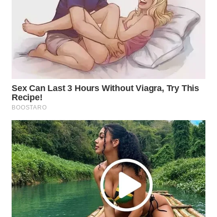
WAHANA
UMKM
WAHANA
SELEB
WAHANA
PERSONA
WAHANA
OTOMOTIF
WAHANA
HEALTH
WAHANA
DESA
WISATA