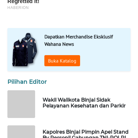
MARTABAT
NET
PLN
Dapatkan Merchandise Eksklusif
WATCH
Wahana News
MKLI
Buka Katalog
LPKKI
Pilihan Editor
LKKI
Wakil Walikota Binjai Sidak
KOPEKLIN
Pelayanan Kesehatan dan Parkir
PORTAL
KONSUMEN
Kapolres Binjai Pimpin Apel Stand
By Personil Gabungan TNI-POLRI