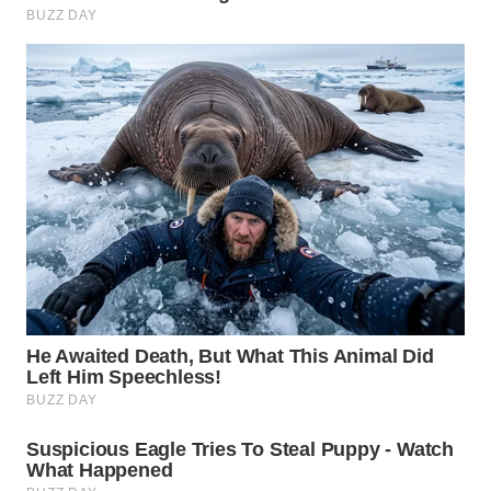
WN
BINTAN
WN
MANDALIKA
WN
LIKUPANG
WN
LABUANBAJO
WN
BORNEO
Wahana
Media
Group