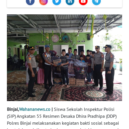
DISCLAIMER
Wahana
News
Regional
WN
SUMUT
WN
JAKARTA
WN
JABAR
Binjai,
Wahananews.co
|
Siswa Sekolah Inspektur Polisi
WN
(SIP) Angkatan 55 Resimen Desaka Dhira Pradhipa (DDP)
BANTEN
Polres Binjai melaksanakan kegiatan bakti sosial sebagai