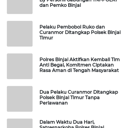
dan Pemko Binjai
FORWAMKI
ALPERKLINAS
Pelaku Pembobol Ruko dan
Curanmor Ditangkap Polsek Binjai
FORJASIDA
Timur
TAMBANG
NEWS
Polres Binjai Aktifkan Kembali Tim
Anti Begal, Komitmen Ciptakan
Rasa Aman di Tengah Masyarakat
SITUNGIR
NEWS
Dua Pelaku Curanmor Ditangkap
SIDIKALANG
Polsek Binjai Timur Tanpa
NEWS
Perlawanan
SIBARAGAS
NEWS
Dalam Waktu Dua Hari,
Satresnarkoba Polres Binjai