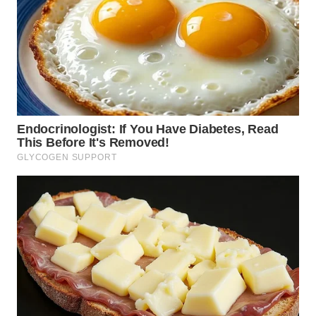
WN
CIANJUR
WN
KEPULAUAN
SERIBU
WN
TANGERANG
WN
BINJAI
WN
CIREBON
WN
INDRAMAYU