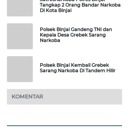
Tangkap 2 Orang Bandar Narkoba
METRO
Di Kota Binjai
SIANTAR
NEWS
Polsek Binjai Gandeng TNI dan
Kepala Desa Grebek Sarang
METRO
Narkoba
MEDAN
NEWS
METRO
Polsek Binjai Kembali Grebek
JAKARTA
Sarang Narkoba Di Tandem Hilir
NEWS
KRT
KOMENTAR
NEWS
KARING
NEWS