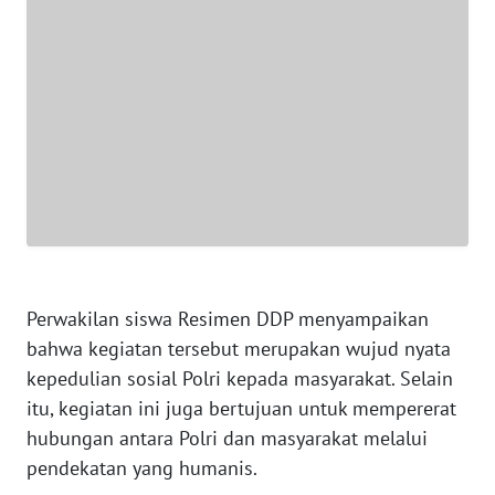
WN
JAMBI
WN
SULTRA
WN
NTB
WN
SULTENG
Perwakilan siswa Resimen DDP menyampaikan
bahwa kegiatan tersebut merupakan wujud nyata
WN
kepedulian sosial Polri kepada masyarakat. Selain
SULBAR
itu, kegiatan ini juga bertujuan untuk mempererat
hubungan antara Polri dan masyarakat melalui
WN
pendekatan yang humanis.
BABEL