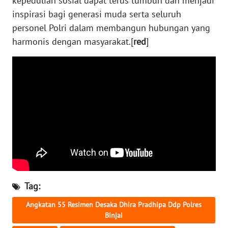
kepedulian sosial dapat terus tumbuh dan menjadi
WN
inspirasi bagi generasi muda serta seluruh
KALSEL
personel Polri dalam membangun hubungan yang
harmonis dengan masyarakat.[
red
]
WN
KALTIM
WN
SULSEL
WN
GORONTALO
WN
SULUT
Tag:
WN
Angkatan 55 Resimen Desaka Dhira Pradhipa Ddp Polres
MALUKU
Binjai