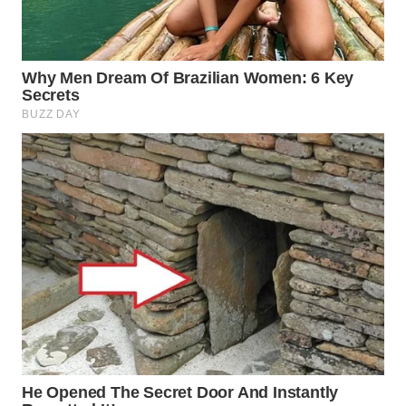
LAPAK
WAHANA
Wahana
Network
KONSUMEN
LISTRIK
MASYARAKAT
KELISTRIKAN
WALINKI
ID
MAWAKA
ID