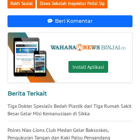
Bakti Sosial
Siswa Sekolah Inspektur Polisi Sip
WN
MALUT
Beri Komentar
WN
DAIRI
WN
DANAU
TOBA
Install Aplikasi
WN
NIAS
Berita Terkait
WN
Tiga Dokter Spesialis Bedah Plastik dari Tiga Rumah Sakit
LANGKAT
Besar Gelar Misi Kemanusiaan di Sikka
WN
Polres Nias-Lions Club Medan Gelar Baksoskes,
TAPANULI
Pengukuran Tangan dan Kaki Palsu Penyandang