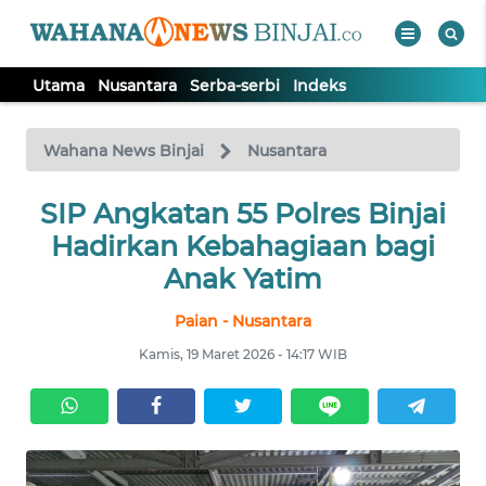
Utama
Nusantara
Serba-serbi
Indeks
WAHANA
Tutup
TV
Wahana News Binjai
Nusantara
SIP Angkatan 55 Polres Binjai
UTAMA
Hadirkan Kebahagiaan bagi
NUSANTARA
Anak Yatim
Paian - Nusantara
SERBA-
SERBI
Kamis, 19 Maret 2026 - 14:17 WIB
Informasi
INDEKS
BERITA