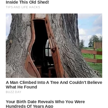
WN
SEMARANG
WN
SOLO
WN
BOROBUDUR
WN
MADURA
WN
SURABAYA
WN
NATUNA