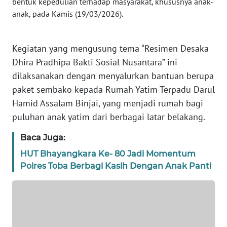
bentuk kepedulian terhadap masyarakat, khususnya anak-
WN
anak, pada Kamis (19/03/2026).
NTT
WN
Kegiatan yang mengusung tema “Resimen Desaka
KEPRI
Dhira Pradhipa Bakti Sosial Nusantara” ini
dilaksanakan dengan menyalurkan bantuan berupa
WN
paket sembako kepada Rumah Yatim Terpadu Darul
PAPUA
Hamid Assalam Binjai, yang menjadi rumah bagi
puluhan anak yatim dari berbagai latar belakang.
WN
PAPUA
Baca Juga:
BARAT
HUT Bhayangkara Ke- 80 Jadi Momentum
Polres Toba Berbagi Kasih Dengan Anak Panti
WN
RIAU
WN
SERAMBI