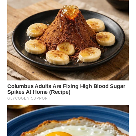
WN
DEPOK
WN
TAPANULI
UTARA
WN
SAMOSIR
WN
PADANG
LAWAS
WN
SUMEDANG