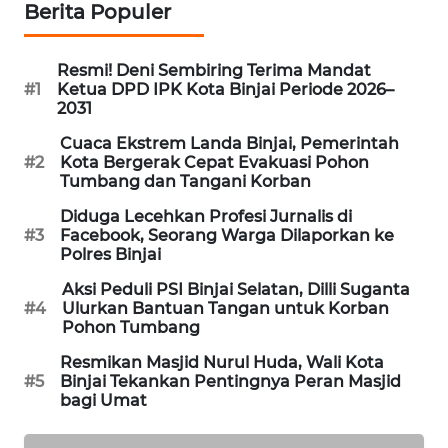
Berita Populer
JURNAL
MARITIM
Resmi! Deni Sembiring Terima Mandat
HUMBANG
#1
Ketua DPD IPK Kota Binjai Periode 2026–
NEWS
2031
Cuaca Ekstrem Landa Binjai, Pemerintah
GARONGGANG
#2
Kota Bergerak Cepat Evakuasi Pohon
Tumbang dan Tangani Korban
NEWS
Diduga Lecehkan Profesi Jurnalis di
FISUELRI
#3
Facebook, Seorang Warga Dilaporkan ke
Polres Binjai
ID
Aksi Peduli PSI Binjai Selatan, Dilli Suganta
#4
Ulurkan Bantuan Tangan untuk Korban
ENERGI
Pohon Tumbang
NEWS
Resmikan Masjid Nurul Huda, Wali Kota
#5
Binjai Tekankan Pentingnya Peran Masjid
CILEUNGSI
bagi Umat
NEWS