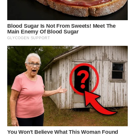
WN
KUNINGAN
WN
MAJALENGKA
WN
SUBANG
WN
SUKABUMI
WN
PURWAKARTA
WN
PRIANGAN
TIMUR