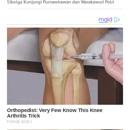
Sibolga Kunjungi Purnawirawan dan Warakawuri Polri
WN DELI
SERDANG
WN
TEBING
TINGGI
WN
PAKPAK
WN
KARAWANG
WN
BEKASI
WN
BOGOR