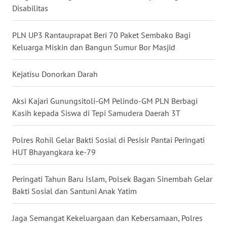
SELATAN
Disabilitas
WN
PLN UP3 Rantauprapat Beri 70 Paket Sembako Bagi
TANJUNG
Keluarga Miskin dan Bangun Sumur Bor Masjid
LESUNG
Kejatisu Donorkan Darah
WN
KARO
Aksi Kajari Gunungsitoli-GM Pelindo-GM PLN Berbagi
Kasih kepada Siswa di Tepi Samudera Daerah 3T
WN
SIMALUNGUN
Polres Rohil Gelar Bakti Sosial di Pesisir Pantai Peringati
WN
HUT Bhayangkara ke-79
LABUHANBATU
Peringati Tahun Baru Islam, Polsek Bagan Sinembah Gelar
WN
Bakti Sosial dan Santuni Anak Yatim
TAPANULI
TENGAH
Jaga Semangat Kekeluargaan dan Kebersamaan, Polres