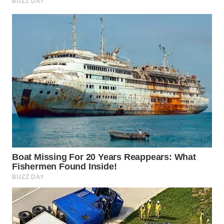
WAHANA
NEWS
WAHANA
TANI
WAHANA
ADVOKAT
WAHANA
INFRASTRUKTUR
WAHANA
KONSUMEN
WAHANA
LISTRIK