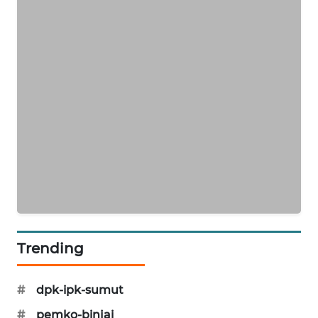
BERKAT
NEWS
BERAMPU
NEWS
ANUGERAH
NEWS
AKHLAK
ID
PERAPKI
NEWS
Trending
SONYA
ASA
#
dpk-ipk-sumut
NEWS
#
pemko-binjai