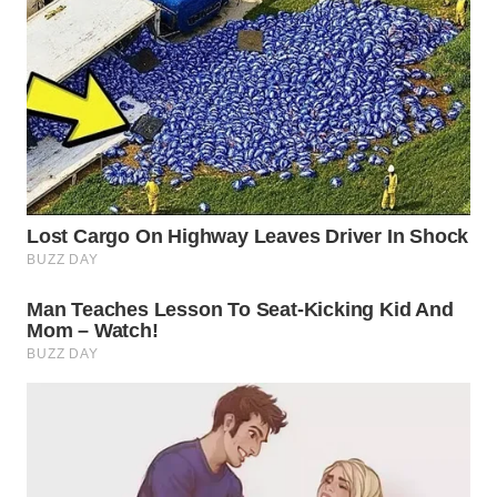
WAHANA
TRAVEL
WAHANA
TV
WAHANANEWS
ID
WAHANANEWS
CO ID
WAHANANEWS
NET
WAHANA
SPORT