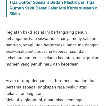
Tiga Dokter Spesialis Bedah Plastik dari Tiga
WN
Rumah Sakit Besar Gelar Misi Kemanusiaan di
JOGJA
Sikka
WN
JATIM
Kegiatan bakti sosial ini berlangsung penuh
kehangatan. Para siswa tidak hanya menyerahkan
WN
bantuan, tetapi juga berinteraksi langsung dengan
BALI
anak-anak panti. Suasana kebersamaan dan
kekeluargaan terasa selama kegiatan, menciptakan
WN
momen yang penuh haru dan keceriaan.
KALBAR
WN
Acara ditutup dengan sesi foto bersama dan doa
KALTENG
bersama sebagai ungkapan rasa syukur atas
kelancaran kegiatan.
WN
KALTARA
Melalui kegiatan ini, diharapkan semangat